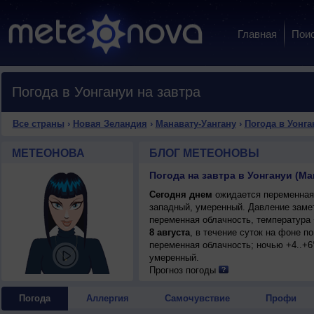
Главная
Пои
Погода в Уонгануи на завтра
Все страны
›
Новая Зеландия
›
Манавату-Уангану
›
Погода в Уонга
МЕТЕОНОВА
БЛОГ МЕТЕОНОВЫ
Погода на завтра в Уонгануи (М
Сегодня днем
ожидается переменная о
западный, умеренный. Давление заме
переменная облачность, температура 
8 августа
, в течение суток на фоне 
переменная облачность; ночью +4..+6°
умеренный.
Прогноз погоды
Погода
Аллергия
Самочувствие
Профи