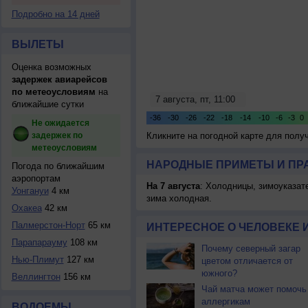
Подробно на 14 дней
ВЫЛЕТЫ
Оценка возможных
задержек авиарейсов
по метеоусловиям
на
ближайшие сутки
Не ожидается
задержек по
Кликните на погодной карте для пол
метеоусловиям
НАРОДНЫЕ ПРИМЕТЫ И ПР
Погода по ближайшим
аэропортам
На 7 августа
: Холодницы, зимоуказат
Уонгануи
4 км
зима холодная.
Охакеа
42 км
Палмерстон-Норт
65 км
ИНТЕРЕСНОЕ О ЧЕЛОВЕКЕ 
Парапарауму
108 км
Почему северный загар
Нью-Плимут
127 км
цветом отличается от
южного?
Веллингтон
156 км
Чай матча может помочь
аллергикам
ВОДОЕМЫ