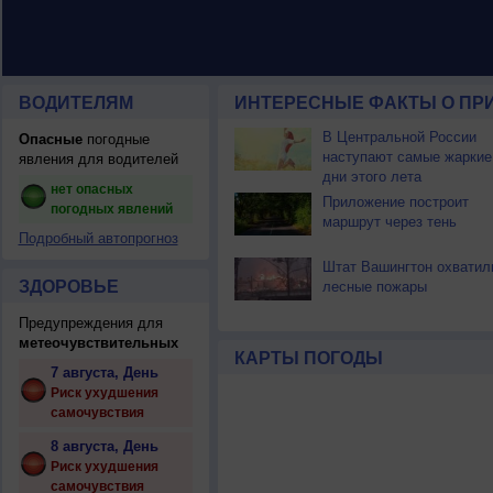
ВОДИТЕЛЯМ
ИНТЕРЕСНЫЕ ФАКТЫ О ПР
В Центральной России
Опасные
погодные
наступают самые жаркие
явления для водителей
дни этого лета
нет опасных
Приложение построит
погодных явлений
маршрут через тень
Подробный автопрогноз
Штат Вашингтон охватил
ЗДОРОВЬЕ
лесные пожары
Предупреждения для
метеочувствительных
КАРТЫ ПОГОДЫ
7 августа, День
Риск ухудшения
самочувствия
8 августа, День
Риск ухудшения
самочувствия