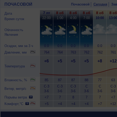
ПОЧАСОВОЙ
Почасовой
Сегодня
Зав
7 пт
8 сб
8 сб
8 сб
8 сб
8 сб
Дата
22:00
1:00
4:00
7:00
10:00
13:0
Время суток
Облачность
Явления
Осадки, мм за 3 ч
0.0
0.0
0.0
0.0
0.0
0.0
Давление, мм
764
764
763
762
762
761
+6
+5
+5
+5
+8
+12
Температура
Влажность, %
85
87
87
88
77
63
С-З
С-З
С-З
С
С
С-З
Ветер, метр/с
3-6
3-6
3-6
3-6
3-6
3-6
Порывы ветра
<7
7
8
7
7
<7
Комфорт,°C
+5
+4
+4
+4
+7
+12