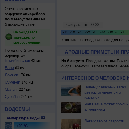
Оценка возможных
задержек авиарейсов
по метеоусловиям
на
ближайшие сутки
Не ожидается
задержек по
Кликните на погодной карте для пол
метеоусловиям
Погода по ближайшим
НАРОДНЫЕ ПРИМЕТЫ И ПР
аэропортам
Блимбингсари
43 км
На 6 августа
: Праздник жатвы. Почти
сбора черемухи, заготавливают берез
Бали
63 км
Ломбок
176 км
ИНТЕРЕСНОЕ О ЧЕЛОВЕКЕ 
Суменеп
178 км
Почему северный загар
Маланг
227 км
цветом отличается от
Сурабая
241 км
южного?
Чай матча может помочь
ВОДОЕМЫ
аллергикам
Температура воды
Лекарство от старости
+26 °C