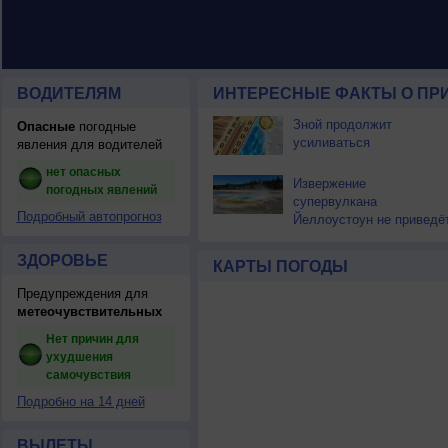
ВОДИТЕЛЯМ
ИНТЕРЕСНЫЕ ФАКТЫ О ПР
Зной продолжит
Опасные
погодные
усиливаться
явления для водителей
нет опасных
Извержение
погодных явлений
супервулкана
Подробный автопрогноз
Йеллоустоун не приведё
к уничтожению
цивилизации
ЗДОРОВЬЕ
КАРТЫ ПОГОДЫ
Предупреждения для
метеочувствительных
Нет причин для
ухудшения
самочувствия
Подробно на 14 дней
ВЫЛЕТЫ