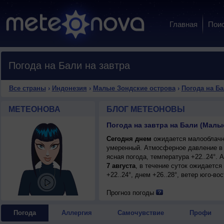
Главная
Пои
Погода на Бали на завтра
Все страны
›
Индонезия
›
Малые Зондские острова
›
Погода на Б
МЕТЕОНОВА
БЛОГ МЕТЕОНОВЫ
Погода на завтра на Бали (Малы
Сегодня днем
ожидается малооблачная
умеренный. Атмосферное давление в 
ясная погода, температура +22..24°.
7 августа
, в течение суток ожидаетс
+22..24°, днем +26..28°, ветер юго-во
Прогноз погоды
Погода
Аллергия
Самочувствие
Профи