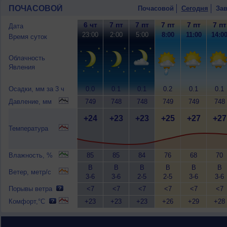
ПОЧАСОВОЙ
Почасовой
Сегодня
Зав
6 чт
7 пт
7 пт
7 пт
7 пт
7 пт
Дата
23:00
2:00
5:00
8:00
11:00
14:0
Время суток
Облачность
Явления
Осадки, мм за 3 ч
0.0
0.1
0.1
0.2
0.1
0.1
Давление, мм
749
748
748
749
749
748
+24
+23
+23
+25
+27
+27
Температура
Влажность, %
85
85
84
76
68
70
В
В
В
В
В
В
Ветер, метр/с
3-6
3-6
2-5
2-5
3-6
3-6
Порывы ветра
<7
<7
<7
<7
<7
<7
Комфорт,°C
+23
+23
+23
+26
+29
+28