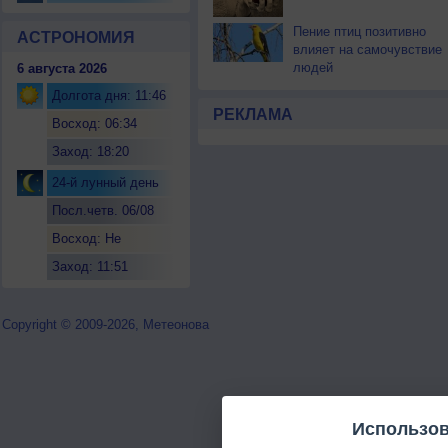
Пение птиц позитивно
АСТРОНОМИЯ
влияет на самочувствие
людей
6 августа 2026
Долгота дня: 11:46
РЕКЛАМА
Восход: 06:34
Заход: 18:20
24-й лунный день
Посл.четв. 06/08
Восход: Не
восходит
Заход: 11:51
Copyright © 2009-2026, Метеонова
Использов