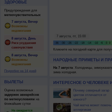
ЗДОРОВЬЕ
Предупреждения для
метеочувствительных
7 августа, Вечер
Возможны
недомогания
8 августа, День
Риск ухудшения
самочувствия
Кликните на погодной карте для пол
8 августа, Вечер
НАРОДНЫЕ ПРИМЕТЫ И ПР
Возможны
недомогания
На 7 августа
: Холодницы, зимоуказат
Подробно на 14 дней
зима холодная.
ВЫЛЕТЫ
ИНТЕРЕСНОЕ О ЧЕЛОВЕКЕ 
Оценка возможных
Почему северный загар
задержек авиарейсов
цветом отличается от
по метеоусловиям
на
южного?
ближайшие сутки
Чай матча может помочь
аллергикам
Не ожидается