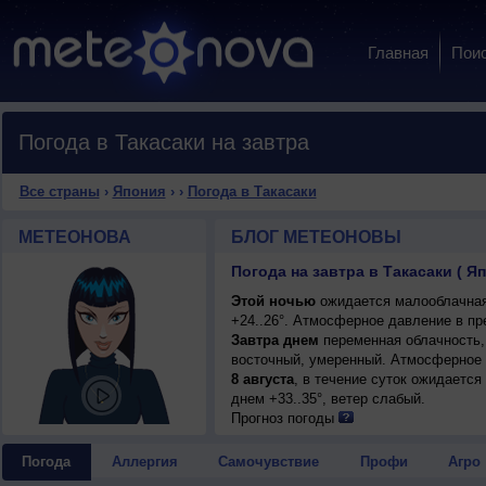
Главная
Пои
Погода в Такасаки на завтра
Все страны
›
Япония
›
›
Погода в Такасаки
МЕТЕОНОВА
БЛОГ МЕТЕОНОВЫ
Погода на завтра в Такасаки ( Я
Этой ночью
ожидается малооблачная
+24..26°. Атмосферное давление в пр
Завтра днем
переменная облачность, 
восточный, умеренный. Атмосферное 
8 августа
, в течение суток ожидается
днем +33..35°, ветер слабый.
Прогноз погоды
Погода
Аллергия
Самочувствие
Профи
Агро