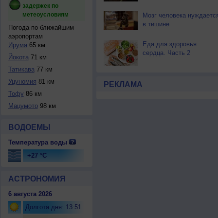
задержек по
метеоусловиям
Мозг человека нуждаетс
в тишине
Погода по ближайшим
аэропортам
Еда для здоровья
Ирума
65 км
сердца. Часть 2
Йокота
71 км
Татикава
77 км
Уцуномия
81 км
РЕКЛАМА
Тофу
86 км
Мацумото
98 км
ВОДОЕМЫ
Температура воды
+27 °C
АСТРОНОМИЯ
6 августа 2026
Долгота дня: 13:51