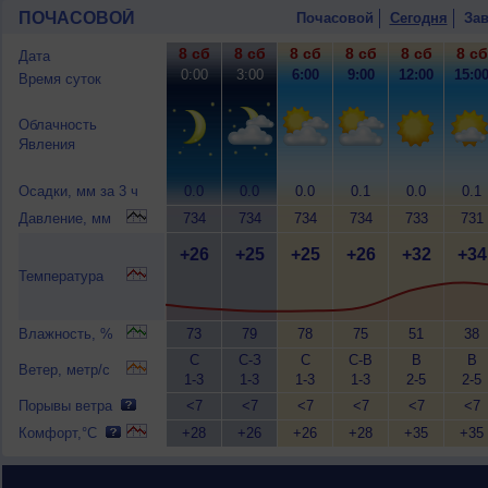
ПОЧАСОВОЙ
Почасовой
Сегодня
Зав
8 сб
8 сб
8 сб
8 сб
8 сб
8 сб
Дата
0:00
3:00
6:00
9:00
12:00
15:0
Время суток
Облачность
Явления
Осадки, мм за 3 ч
0.0
0.0
0.0
0.1
0.0
0.1
Давление, мм
734
734
734
734
733
731
+26
+25
+25
+26
+32
+34
Температура
Влажность, %
73
79
78
75
51
38
С
С-З
С
С-В
В
В
Ветер, метр/с
1-3
1-3
1-3
1-3
2-5
2-5
Порывы ветра
<7
<7
<7
<7
<7
<7
Комфорт,°C
+28
+26
+26
+28
+35
+35