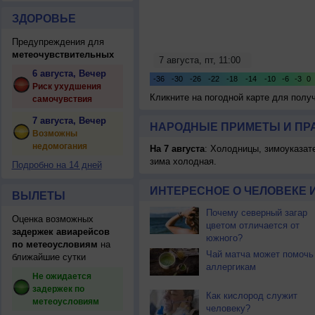
ЗДОРОВЬЕ
Предупреждения для
метеочувствительных
6 августа, Вечер
Риск ухудшения
Кликните на погодной карте для пол
самочувствия
7 августа, Вечер
НАРОДНЫЕ ПРИМЕТЫ И ПР
Возможны
недомогания
На 7 августа
: Холодницы, зимоуказат
зима холодная.
Подробно на 14 дней
ИНТЕРЕСНОЕ О ЧЕЛОВЕКЕ 
ВЫЛЕТЫ
Почему северный загар
Оценка возможных
цветом отличается от
задержек авиарейсов
южного?
по метеоусловиям
на
Чай матча может помочь
ближайшие сутки
аллергикам
Не ожидается
задержек по
Как кислород служит
метеоусловиям
человеку?