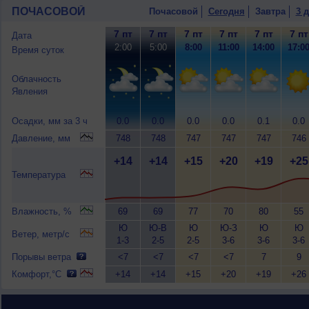
ПОЧАСОВОЙ
Почасовой
Сегодня
Завтра
3 
7 пт
7 пт
7 пт
7 пт
7 пт
7 пт
Дата
2:00
5:00
8:00
11:00
14:00
17:0
Время суток
Облачность
Явления
Осадки, мм за 3 ч
0.0
0.0
0.0
0.0
0.1
0.0
Давление, мм
748
748
747
747
747
746
+14
+14
+15
+20
+19
+25
Температура
Влажность, %
69
69
77
70
80
55
Ю
Ю-В
Ю
Ю-З
Ю
Ю
Ветер, метр/с
1-3
2-5
2-5
3-6
3-6
3-6
Порывы ветра
<7
<7
<7
<7
7
9
Комфорт,°C
+14
+14
+15
+20
+19
+26