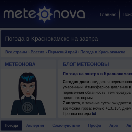
Главная
Пои
Погода в Краснокамске на завтра
Все страны
›
Россия
›
Пермский край
›
Погода в Краснокамске
МЕТЕОНОВА
БЛОГ МЕТЕОНОВЫ
Погода на завтра в Краснокамск
Сегодня днем
ожидается переменная о
умеренный. Атмосферное давление в 
переменная облачность, температура 
пределах нормы.
7 августа
, в течение суток ожидаетс
возможна гроза; ночью +13..15°, днем
Прогноз погоды
Погода
Аллергия
Самочувствие
Профи
Агро
Ав