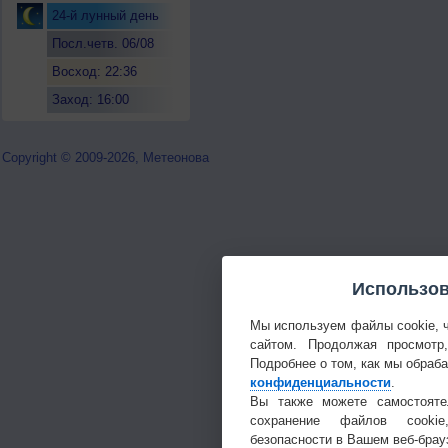
24-й лунный день
Посл.четв. 06/08
Восход: 22:36
Заход: 16:00
Copyright © 2009-2026, Метеонова
Использов
Мы используем файлы cookie, 
сайтом. Продолжая просмотр
Подробнее о том, как мы обраб
конфиденциальности
.
Вы также можете самостояте
сохранение файлов cookie
безопасности в Вашем веб-брау