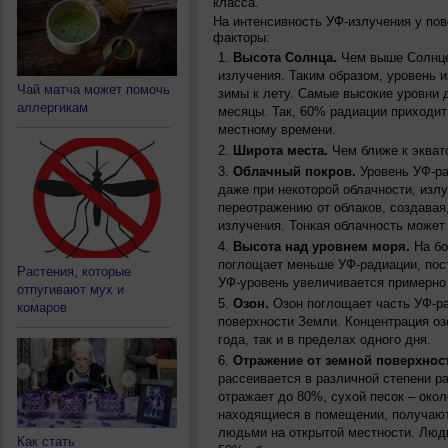
класса.
На интенсивность УФ-излучения у по
факторы:
Высота Солнца.
Чем выше Солнце 
излучения. Таким образом, уровень и
Чай матча может помочь
зимы к лету. Самые высокие уровни 
аллергикам
месяцы. Так, 60% радиации приходит
местному времени.
Широта места.
Чем ближе к экват
Облачный покров.
Уровень УФ-ра
даже при некоторой облачности, изл
переотражению от облаков, создавая
излучения. Тонкая облачность может
Высота над уровнем моря.
На бо
поглощает меньше УФ-радиации, пос
Растения, которые
УФ-уровень увеличивается примерно
отпугивают мух и
Озон.
Озон поглощает часть УФ-ра
комаров
поверхности Земли. Концентрация оз
года, так и в пределах одного дня.
Отражение от земной поверхнос
рассеивается в различной степени р
отражает до 80%, сухой песок – окол
находящиеся в помещении, получают
людьми на открытой местности. Люд
Как стать