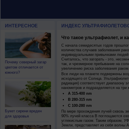
ИНТЕРЕСНОЕ
ИНДЕКС УЛЬТРАФИОЛЕТОВ
Что такое ультрафиолет, и к
С начала семидесятых годов прошлог
количества случаев заболевания рако
индивидуальными привычками людей 
Считалось, что загорать - это, несомн
Почему северный загар
так, и чрезмерное пребывание на сол
цветом отличается от
увеличению риска заболевания раком
южного?
Все люди на планете подвержены воз
исходящего от Солнца. Ультрафиолет
радиация) соответствует диапазону э
нанометров и подразделяется на три 
A 315-400 nm
B 280-315 nm
C 100-280 nm
Букет сирени вреден
По мере прохождения лучей сквозь з
90% лучей класса B поглощаются озо
для здоровья
углекислым газом. Таким образом, У
Земли, представляет из себя волны А