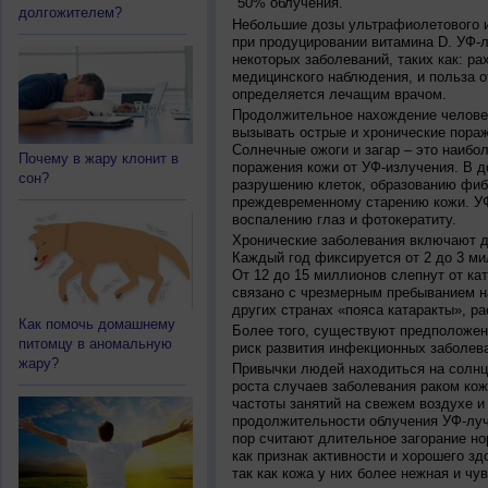
50% облучения.
долгожителем?
Небольшие дозы ультрафиолетового и
при продуцировании витамина D. УФ-
некоторых заболеваний, таких как: рах
медицинского наблюдения, и польза о
определяется лечащим врачом.
Продолжительное нахождение челове
вызывать острые и хронические пораж
Солнечные ожоги и загар – это наибо
Почему в жару клонит в
поражения кожи от УФ-излучения. В д
сон?
разрушению клеток, образованию фиб
преждевременному старению кожи. УФ
воспалению глаз и фотокератиту.
Хронические заболевания включают дв
Каждый год фиксируется от 2 до 3 ми
От 12 до 15 миллионов слепнут от ка
связано с чрезмерным пребыванием на
других странах «пояса катаракты», ра
Как помочь домашнему
Более того, существуют предположен
питомцу в аномальную
риск развития инфекционных заболева
жару?
Привычки людей находиться на солнц
роста случаев заболевания раком кож
частоты занятий на свежем воздухе и
продолжительности облучения УФ-луч
пор считают длительное загорание но
как признак активности и хорошего зд
так как кожа у них более нежная и чу