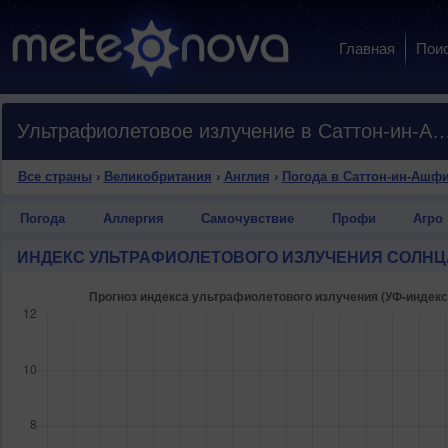
Главная
Пои
Ультрафиолетовое излучение в Саттон-и
Все страны
›
Великобритания
›
Англия
›
Погода в Саттон-ин-Ашф
Погода
Аллергия
Самочувствие
Профи
Агро
ИНДЕКС УЛЬТРАФИОЛЕТОВОГО ИЗЛУЧЕНИЯ СОЛНЦ