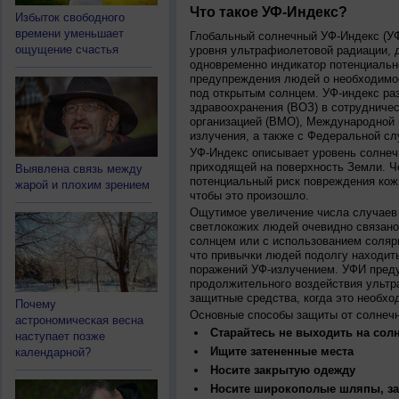
Что такое УФ-Индекс?
Избыток свободного
времени уменьшает
Глобальный солнечный УФ-Индекс (УФИ
ощущение счастья
уровня ультрафиолетовой радиации, 
одновременно индикатор потенциальн
предупреждения людей о необходимос
под открытым солнцем. УФ-индекс ра
здравоохранения (ВОЗ) в сотрудниче
организацией (ВМО), Международной
излучения, а также с Федеральной с
УФ-Индекс описывает уровень солнеч
приходящей на поверхность Земли. Ч
Выявлена связь между
потенциальный риск повреждения кожи
жарой и плохим зрением
чтобы это произошло.
Ощутимое увеличение числа случаев 
светлокожих людей очевидно связано
солнцем или с использованием соляр
что привычки людей подолгу находить
поражений УФ-излучением. УФИ пред
продолжительного воздействия ультр
защитные средства, когда это необхо
Почему
Основные способы защиты от солнеч
астрономическая весна
Старайтесь не выходить на солн
наступает позже
Ищите затененные места
календарной?
Носите закрытую одежду
Носите широкополые шляпы, за