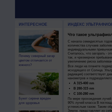
ИНТЕРЕСНОЕ
ИНДЕКС УЛЬТРАФИО
Что такое ультрафиол
С начала семидесятых годов
количества случаев заболев
индивидуальными привычкам
Считалось, что загорать - эт
Почему северный загар
так, и чрезмерное пребыван
цветом отличается от
увеличению риска заболеван
южного?
Все люди на планете подве
исходящего от Солнца. Ульт
радиация) соответствует ди
нанометров и подразделяетс
A 315-400 nm
B 280-315 nm
C 100-280 nm
Букет сирени вреден
По мере прохождения лучей 
90% лучей класса B поглощ
для здоровья
углекислым газом. Таким об
Земли, представляет из себ