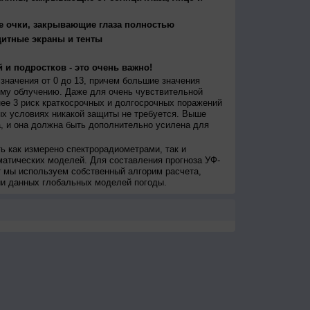
е очки, закрывающие глаза полностью
щитные экраны и тенты
 и подростков - это очень важно!
значения от 0 до 13, причем большие значения
му облучению. Даже для очень чувствительной
ее 3 риск краткосрочных и долгосрочных поражений
х условиях никакой защиты не требуется. Выше
, и она должна быть дополнительно усилена для
ь как измерено спектрорадиометрами, так и
атических моделей. Для составления прогноза УФ-
 мы используем собственный алгорим расчета,
ии данных глобальных моделей погоды.