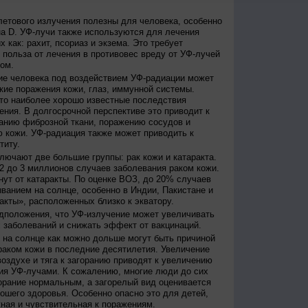
етового излучения полезны для человека, особенно
а D. УФ-лучи также используются для лечения
 как: рахит, псориаз и экзема. Это требует
 польза от лечения в противовес вреду от УФ-лучей
ом.
е человека под воздействием УФ-радиации может
кие поражения кожи, глаз, иммунной системы.
это наиболее хорошо известные последствия
ения. В долгосрочной перспективе это приводит к
анию фиброзной ткани, поражению сосудов и
 кожи. УФ-радиация также может приводить к
титу.
лючают две большие группы: рак кожи и катаракта.
2 до 3 миллионов случаев заболевания раком кожи.
нут от катаракты. По оценке ВОЗ, до 20% случаев
ванием на солнце, особенно в Индии, Пакистане и
акты», расположенных близко к экватору.
дположения, что УФ-излучение может увеличивать
 заболеваний и снижать эффект от вакцинаций.
на солнце как можно дольше могут быть причиной
раком кожи в последние десятилетия. Увеличение
оздухе и тяга к загоранию приводят к увеличению
ия УФ-лучами. К сожалению, многие люди до сих
орание нормальным, а загорелый вид оценивается
рошего здоровья. Особенно опасно это для детей,
жная и чувствительная к поражениям.