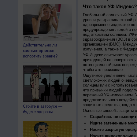
Что такое УФ-Индекс?
Глобальный солнечный УФ-Ин
уровня ультрафиолетовой ра
одновременно индикатор пот
предупреждения людей о нео
под открытым солнцем. УФ-и
здравоохранения (ВОЗ) в со
организацией (ВМО), Между
Действительно ли
излучения, а также с Федер
компьютер может
УФ-Индекс описывает урове
испортить зрение?
приходящей на поверхность
потенциальный риск поврежд
чтобы это произошло.
Ощутимое увеличение числа
светлокожих людей очевидн
солнцем или с использовани
что привычки людей подолгу
поражений УФ-излучением. 
продолжительного воздейст
защитные средства, когда э
Стойте в автобусе —
Основные способы защиты о
будете здоровы
Старайтесь не выходить
Ищите затененные мест
Носите закрытую одеж
Носите широкополые шл