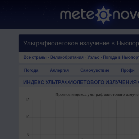
Ультрафиолетовое излучение в Ньюпор
Все страны
›
Великобритания
›
Уэльс
›
Погода в Ньюпор
Погода
Аллергия
Самочувствие
Профи
ИНДЕКС УЛЬТРАФИОЛЕТОВОГО ИЗЛУЧЕНИЯ