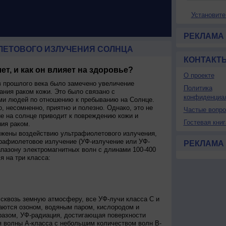
Установите
РЕКЛАМА
ЛЕТОВОГО ИЗЛУЧЕНИЯ СОЛНЦА
КОНТАКТ
ет, и как он влияет на здоровье?
О проекте
 прошлого века было замечено увеличение
Политика
ания раком кожи. Это было связано с
конфиденциа
и людей по отношению к пребыванию на Солнце.
о, несомненно, приятно и полезно. Однако, это не
Частые вопр
ие на солнце приводит к повреждению кожи и
Гостевая книг
ия раком.
ржены воздействию ультрафиолетового излучения,
рафиолетовое излучение (УФ-излучение или УФ-
РЕКЛАМА
апазону электромагнитных волн с длинами 100-400
я на три класса:
сквозь земную атмосферу, все УФ-лучи класса C и
аются озоном, водяным паром, кислородом и
разом, УФ-радиация, достигающая поверхности
я волны А-класса с небольшим количеством волн В-