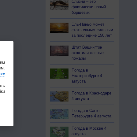
Слизни – это
фактически новый
борщевик
Эль-Ниньо может
стать самым сильным
за последние 150 лет
Штат Вашингтон
охватили лесные
пожары
шим
ем.
Погода в
ике
Екатеринбурге 4
августа
ить
ки
Погода в Краснодаре
4 августа
Погода в Санкт-
Петербурге 4 августа
Погода в Москве 4
августа