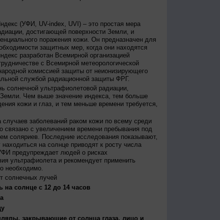
декс (УФИ, UV-index, UVI) – это простая мера
диации, достигающей поверхности Земли, и
енциального поражения кожи. Он предназначен для
бходимости защитных мер, когда они находятся
ндекс разработан Всемирной организацией
трудничестве с Всемирной метеорологической
народной комиссией защиты от неионизирующего
альной службой радиационной защиты ФРГ.
нь солнечной ультрафиолетовой радиации,
 Земли. Чем выше значение индекса, тем больше
ения кожи и глаз, и тем меньше времени требуется,
 случаев заболеваний раком кожи по всему среди
о связано с увеличением времени пребывания под
ем соляриев. Последние исследования показывают,
 находиться на солнце приводят к росту числа
УФИ предупреждает людей о рисках
вия ультрафиолета и рекомендует применить
то необходимо.
т солнечных лучей
 на солнце с 12 до 14 часов
а
ду
япы, закрывающие от солнца глаза, лицо и