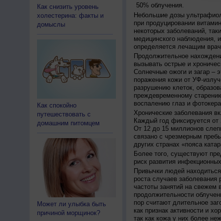
50% облучения.
Как снизить уровень
Небольшие дозы ультрафиол
холестерина: факты и
при продуцировании витамин
домыслы
некоторых заболеваний, таких
медицинского наблюдения, и
определяется лечащим врач
Продолжительное нахождени
вызывать острые и хроничес
Солнечные ожоги и загар – 
поражения кожи от УФ-излуч
разрушению клеток, образов
преждевременному старению
воспалению глаз и фотокера
Как спокойно
Хронические заболевания вк
путешествовать с
Каждый год фиксируется от 
домашним питомцем
От 12 до 15 миллионов слеп
связано с чрезмерным пребы
других странах «пояса катар
Более того, существуют пре
риск развития инфекционных
Привычки людей находиться 
роста случаев заболевания 
частоты занятий на свежем в
продолжительности облучен
пор считают длительное заг
Может ли улыбка быть
как признак активности и хо
причиной морщинок?
так как кожа у них более не