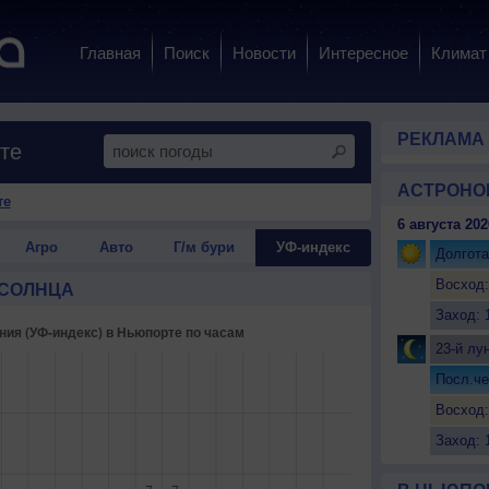
Главная
Поиск
Новости
Интересное
Климат
РЕКЛАМА
те
АСТРОНО
те
6 августа 202
Агро
Авто
Г/м бури
УФ-индекс
Долгота
Восход:
 СОЛНЦА
Заход: 
23-й лу
Посл.че
Восход:
Заход: 