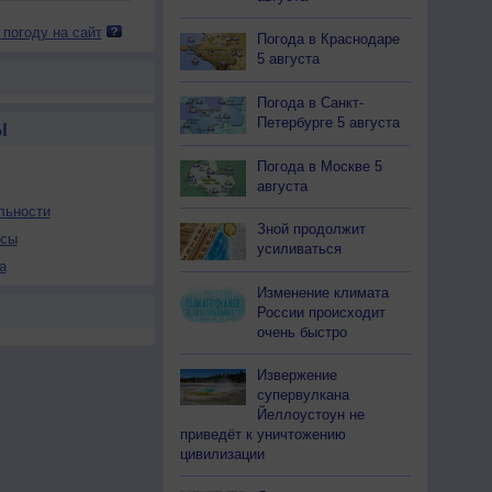
 погоду на сайт
Погода в Краснодаре
5 августа
Погода в Санкт-
Петербурге 5 августа
Ы
Погода в Москве 5
августа
льности
Зной продолжит
осы
усиливаться
а
Изменение климата
России происходит
очень быстро
Извержение
супервулкана
Йеллоустоун не
приведёт к уничтожению
цивилизации