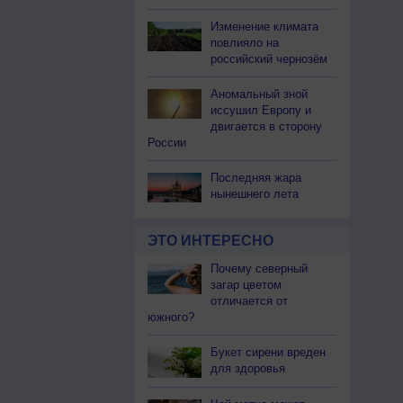
Изменение климата
повлияло на
российский чернозём
Аномальный зной
иссушил Европу и
двигается в сторону
России
Последняя жара
нынешнего лета
ЭТО ИНТЕРЕСНО
Почему северный
загар цветом
отличается от
южного?
Букет сирени вреден
для здоровья