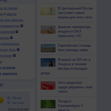
РТЕ
ды по часам
В Центральной России
наступают самые
ня
и
завтра
жаркие дни этого лета
дня для занятых
специалистов
Дневная температура
воздуха в ОАЭ
водителей
превысила +51°
погоды
вствительных
Европейские столицы
итных бурь
бьют рекорды жары
лучения
Впервые за 155 лет в
ы
Лондоне в течение
а осадков
месяца не выпадал
дождь
е давление
Лето продолжит
Р
щедро раздавать своё
тепло!
Погода в
Екатеринбурге 5
августа