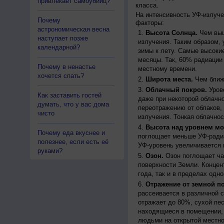
привлекает самоубийц?
класса.
На интенсивность УФ-излуч
Почему
факторы:
астрономическая весна
Высота Солнца.
Чем выш
наступает позже
излучения. Таким образом, 
календарной?
зимы к лету. Самые высоки
месяцы. Так, 60% радиации
Почему в ненастье
местному времени.
хочется спать?
Широта места.
Чем ближе
Облачный покров.
Урове
Как заставить гостей
даже при некоторой облачн
думать, что у вас дома
переотражению от облаков, 
чисто
излучения. Тонкая облачно
Высота над уровнем мо
Почему еда вкуснее и
поглощает меньше УФ-ради
полезнее, если есть её
УФ-уровень увеличивается 
руками?
Озон.
Озон поглощает час
поверхности Земли. Концен
года, так и в пределах одно
Отражение от земной п
рассеивается в различной 
отражает до 80%, сухой пес
находящиеся в помещении, 
людьми на открытой местно