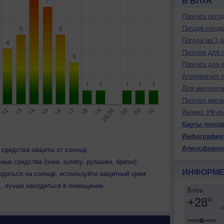
В БЛУА
Прогноз пого
Погода сегод
Погода на 3 
Прогноз для 
Прогноз для 
Агропрогноз 
Для метеочу
Прогноз магн
Индекс УФ-из
Карты погод
Инфографик
Атмосферно
 средства защиты от солнца
ные средства (очки, шляпу, рубашки, брюки)
ИНФОРМЕ
одиться на солнце, используйте защитный крем
ь, лучше находиться в помещении