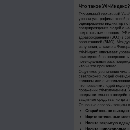
Что такое УФ-Индекс?
Глобальный солнечный УФ-Ин
уровня ультрафиолетовой ра
одновременно индикатор пот
предупреждения людей о нео
под открытым солнцем. УФ-и
здравоохранения (ВОЗ) в со
организацией (ВМО), Между
излучения, а также с Федер
УФ-Индекс описывает урове
приходящей на поверхность
потенциальный риск поврежд
чтобы это произошло.
Ощутимое увеличение числа
светлокожих людей очевидн
солнцем или с использовани
что привычки людей подолгу
поражений УФ-излучением. 
продолжительного воздейст
защитные средства, когда э
Основные способы защиты о
Старайтесь не выходить
Ищите затененные мест
Носите закрытую одеж
Носите широкополые шл