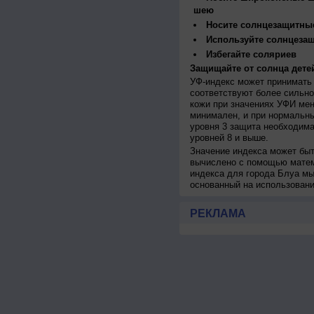
шею
Носите солнцезащитны
Используйте солнцеза
Избегайте соляриев
Защищайте от солнца детей
УФ-индекс может принимать 
соответствуют более сильно
кожи при значениях УФИ мен
минимален, и при нормальны
уровня 3 защита необходима
уровней 8 и выше.
Значение индекса может быт
вычислено с помощью матем
индекса для города Блуа мы
основанный на использован
РЕКЛАМА