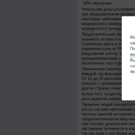
50% облучения.
Небольшие дозы ультрафиол
при продуцировании витамин
некоторых заболеваний, таких
медицинского наблюдения, и
определяется лечащим врач
Продолжительное нахождени
Мы
вызывать острые и хроничес
са
Солнечные ожоги и загар – 
поражения кожи от УФ-излуч
По
разрушению клеток, образов
ко
преждевременному старению
Вы
воспалению глаз и фотокера
с
Хронические заболевания вк
бе
Каждый год фиксируется от 
От 12 до 15 миллионов слеп
связано с чрезмерным пребы
других странах «пояса катар
Более того, существуют пре
риск развития инфекционных
Привычки людей находиться 
роста случаев заболевания 
частоты занятий на свежем в
продолжительности облучен
пор считают длительное заг
как признак активности и хо
так как кожа у них более не