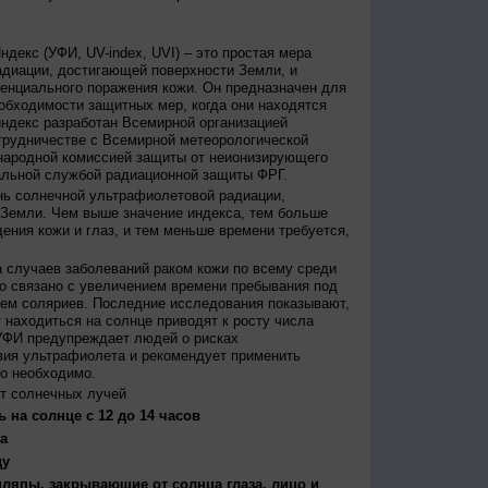
декс (УФИ, UV-index, UVI) – это простая мера
диации, достигающей поверхности Земли, и
енциального поражения кожи. Он предназначен для
бходимости защитных мер, когда они находятся
ндекс разработан Всемирной организацией
трудничестве с Всемирной метеорологической
народной комиссией защиты от неионизирующего
альной службой радиационной защиты ФРГ.
нь солнечной ультрафиолетовой радиации,
 Земли. Чем выше значение индекса, тем больше
ения кожи и глаз, и тем меньше времени требуется,
 случаев заболеваний раком кожи по всему среди
о связано с увеличением времени пребывания под
ем соляриев. Последние исследования показывают,
 находиться на солнце приводят к росту числа
УФИ предупреждает людей о рисках
вия ультрафиолета и рекомендует применить
то необходимо.
т солнечных лучей
 на солнце с 12 до 14 часов
а
ду
япы, закрывающие от солнца глаза, лицо и