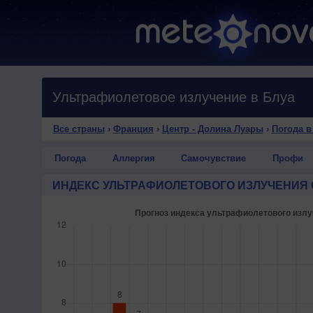
Ультрафиолетовое излучение в Блуа
Все страны
›
Франция
›
Центр - Долина Луары
›
Погода в
Погода
Аллергия
Самочувствие
Профи
ИНДЕКС УЛЬТРАФИОЛЕТОВОГО ИЗЛУЧЕНИЯ