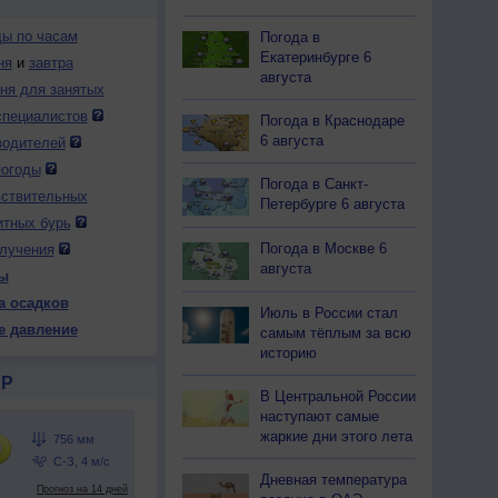
ды по часам
Погода в
Екатеринбурге 6
ня
и
завтра
августа
дня для занятых
специалистов
Погода в Краснодаре
6 августа
водителей
погоды
Погода в Санкт-
вствительных
Петербурге 6 августа
итных бурь
Погода в Москве 6
лучения
августа
ы
а осадков
Июль в России стал
е давление
самым тёплым за всю
историю
Р
В Центральной России
наступают самые
жаркие дни этого лета
Дневная температура