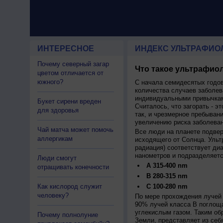
ИНТЕРЕСНОЕ
ИНДЕКС УЛЬТРАФИО
Почему северный загар
Что такое ультрафиол
цветом отличается от
южного?
С начала семидесятых годов
количества случаев заболев
индивидуальными привычкам
Букет сирени вреден
Считалось, что загорать - эт
для здоровья
так, и чрезмерное пребыван
увеличению риска заболеван
Чай матча может помочь
Все люди на планете подве
аллергикам
исходящего от Солнца. Ульт
радиация) соответствует ди
нанометров и подразделяетс
Люди смогут
A 315-400 nm
отращивать конечности
B 280-315 nm
Как кислород служит
C 100-280 nm
человеку?
По мере прохождения лучей 
90% лучей класса B поглощ
углекислым газом. Таким об
Почему полнолуние
Земли, представляет из себ