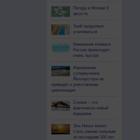
Погода в Москве 5
августа
Зной продолжит
усиливаться
Изменение климата
России происходит
очень быстро
Извержение
супервулкана
Йеллоустоун не
приведёт к уничтожению
цивилизации
Слизни – это
фактически новый
борщевик
Эль-Ниньо может
стать самым сильным
за последние 150 лет