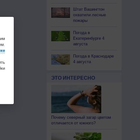
Штат Вашингтон
охватили лесные
пожары
Погода в
Екатеринбурге 4
шим
августа
ем.
ике
Погода в Краснодаре
4 августа
ить
ки
ЭТО ИНТЕРЕСНО
Почему северный загар цветом
отличается от южного?