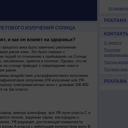
Установите
РЕКЛАМА
ЛЕТОВОГО ИЗЛУЧЕНИЯ СОЛНЦА
КОНТАКТ
ет, и как он влияет на здоровье?
О проекте
 прошлого века было замечено увеличение
Политика
ания раком кожи. Это было связано с
конфиденциа
и людей по отношению к пребыванию на Солнце.
о, несомненно, приятно и полезно. Однако, это не
Частые вопр
ие на солнце приводит к повреждению кожи и
Гостевая книг
ия раком.
ржены воздействию ультрафиолетового излучения,
рафиолетовое излучение (УФ-излучение или УФ-
РЕКЛАМА
апазону электромагнитных волн с длинами 100-400
я на три класса:
сквозь земную атмосферу, все УФ-лучи класса C и
аются озоном, водяным паром, кислородом и
разом, УФ-радиация, достигающая поверхности
я волны А-класса с небольшим количеством волн В-