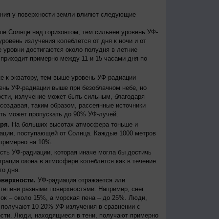
ения у поверхности земли влияют следующие
е Солнце над горизонтом, тем сильнее уровень УФ-
уровень излучения колеблется от дня к ночи и от
е уровни достигаются около полудня в летние
 приходит примерно между 11 и 15 часами дня по
 к экватору, тем выше уровень УФ-радиации
нь УФ-радиации выше при безоблачном небе, но
ости, излучение может быть сильным, благодаря
создавая, таким образом, рассеянные источники
сть может пропускать до 90% УФ-лучей.
ря.
На больших высотах атмосфера тоньше и
ации, поступающей от Солнца. Каждые 1000 метров
примерно на 10%.
ть УФ-радиации, которая иначе могла бы достичь
трация озона в атмосфере колеблется как в течение
го дня.
оверхности.
УФ-радиация отражается или
степени разными поверхностями. Например, снег
ок – около 15%, а морская пена – до 25%. Люди,
получают 10-20% УФ-излучения в сравнении с
сти. Люди, находящиеся в тени, получают примерно