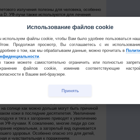
етового излучения полезны для человека, особенно
а D. УФ-лучи также используются для лечения
 как: рахит, псориаз и экзема. Это требует
 польза от лечения в противовес вреду от УФ-лучей
Использование файлов cookie
ом.
е человека под воздействием УФ-радиации может
 используем файлы cookie, чтобы Вам было удобнее пользоваться на
кие поражения кожи, глаз, иммунной системы.
йтом. Продолжая просмотр, Вы соглашаетесь с их использовани
это наиболее хорошо известные последствия
ения. В долгосрочной перспективе это приводит к
дробнее о том, как мы обрабатываем данные, можно прочитать в
Полит
анию фиброзной ткани, поражению сосудов и
нфиденциальности
.
 кожи. УФ-радиация также может приводить к
 также можете самостоятельно ограничить или полностью запрет
титу.
охранение файлов cookie, изменив соответствующие настрой
лючают две большие группы: рак кожи и катаракта.
зопасности в Вашем веб-браузере.
2 до 3 миллионов случаев заболевания раком кожи.
нут от катаракты. По оценке ВОЗ, до 20% случаев
ванием на солнце, особенно в Индии, Пакистане и
Принять
акты», расположенных близко к экватору.
дположения, что УФ-излучение может увеличивать
 заболеваний и снижать эффект от вакцинаций.
на солнце как можно дольше могут быть причиной
раком кожи в последние десятилетия. Увеличение
оздухе и тяга к загоранию приводят к увеличению
ия УФ-лучами. К сожалению, многие люди до сих
орание нормальным, а загорелый вид оценивается
рошего здоровья. Особенно опасно это для детей,
жная и чувствительная к поражениям.