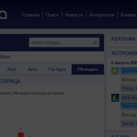
Главная
Поиск
Новости
Интересное
Климат
РЕКЛАМА
АСТРОНО
 Блуа
6 августа 202
Агро
Авто
Г/м бури
УФ-индекс
Долгота
Восход:
 СОЛНЦА
Заход: 
24-й лу
Посл.че
Восход:
Заход: 