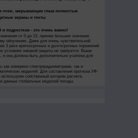
е очки, закрывающие глаза полностью
щитные экраны и тенты
 и подростков - это очень важно!
значения от 0 до 13, причем большие значения
му облучению. Даже для очень чувствительной
ее 3 риск краткосрочных и долгосрочных поражений
х условиях никакой защиты не требуется. Выше
, и она должна быть дополнительно усилена для
ь как измерено спектрорадиометрами, так и
атических моделей. Для составления прогноза УФ-
 используем собственный алгорим расчета,
ии данных глобальных моделей погоды.