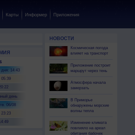
Карты
Информер
Приложения
НОВОСТИ
Космическая погода
МИЯ
влияет на транспорт
6
Приложение построит
 дня: 14:43
маршрут через тень
 05:39
Атмосфера начала
20:22
замерзать
нный день
В Приморье
тв. 06/08
обнаружены морские
волны тепла
 23:23
14:49
Изменение климата
повлияло на ареал
обитания бабочек