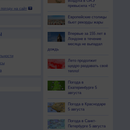
воздуха в ОАЭ
превысила +51°
 погоду на сайт
Европейские столицы
бьют рекорды жары
Впервые за 155 лет в
Ы
Лондоне в течение
месяца не выпадал
дождь
льности
Лето продолжит
осы
щедро раздавать своё
а
тепло!
Погода в
Екатеринбурге 5
августа
Погода в Краснодаре
5 августа
Погода в Санкт-
Петербурге 5 августа