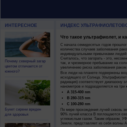
ИНТЕРЕСНОЕ
ИНДЕКС УЛЬТРАФИОЛЕТОВ
Что такое ультрафиолет, и к
С начала семидесятых годов прошлог
количества случаев заболевания рако
индивидуальными привычками людей 
Считалось, что загорать - это, несомн
Почему северный загар
так, и чрезмерное пребывание на сол
цветом отличается от
увеличению риска заболевания раком
южного?
Все люди на планете подвержены воз
исходящего от Солнца. Ультрафиолет
радиация) соответствует диапазону э
нанометров и подразделяется на три 
A 315-400 nm
B 280-315 nm
C 100-280 nm
Букет сирени вреден
По мере прохождения лучей сквозь з
90% лучей класса B поглощаются озо
для здоровья
углекислым газом. Таким образом, У
Земли, представляет из себя волны А