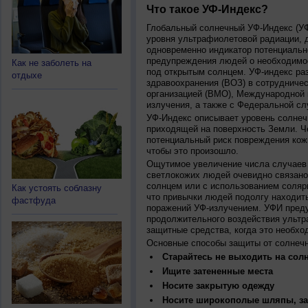
Что такое УФ-Индекс?
Глобальный солнечный УФ-Индекс (УФИ
уровня ультрафиолетовой радиации, 
одновременно индикатор потенциальн
предупреждения людей о необходимос
Как не заболеть на
под открытым солнцем. УФ-индекс ра
отдыхе
здравоохранения (ВОЗ) в сотрудниче
организацией (ВМО), Международной
излучения, а также с Федеральной с
УФ-Индекс описывает уровень солнеч
приходящей на поверхность Земли. Ч
потенциальный риск повреждения кожи
чтобы это произошло.
Ощутимое увеличение числа случаев 
светлокожих людей очевидно связано
солнцем или с использованием соляр
Как устоять соблазну
что привычки людей подолгу находить
фастфуда
поражений УФ-излучением. УФИ пред
продолжительного воздействия ультр
защитные средства, когда это необхо
Основные способы защиты от солнеч
Старайтесь не выходить на солн
Ищите затененные места
Носите закрытую одежду
Носите широкополые шляпы, за