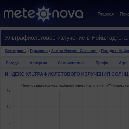
Главная
Пои
Ультрафиолетовое излу
Все страны
›
Германия
›
Земля Нижняя Саксония
›
Погода в Нойш
Погода
Аллергия
Самочувствие
Профи
Агро
ИНДЕКС УЛЬТРАФИОЛЕТОВОГО ИЗЛУЧЕНИЯ СОЛНЦ