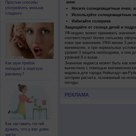
шею
Простые способы
употреблять меньше
Носите солнцезащитные очки, 
сладкого
Используйте солнцезащитные э
Избегайте соляриев
Защищайте от солнца детей и подро
УФ-индекс может принимать значения 
соответствуют более сильному облуч
кожи при значениях УФИ менее 3 рис
минимален, и при нормальных услови
уровня 3 защита необходима, и она 
уровней 8 и выше.
Как шум прибоя
Значение индекса может быть как изм
вычислено с помощью математических
попадает в морскую
индекса для города Нойштадт-ам-Руб
раковину?
алгорим расчета, основанный на исп
погоды.
РЕКЛАМА
Как заставить гостей
думать, что у вас дома
чисто