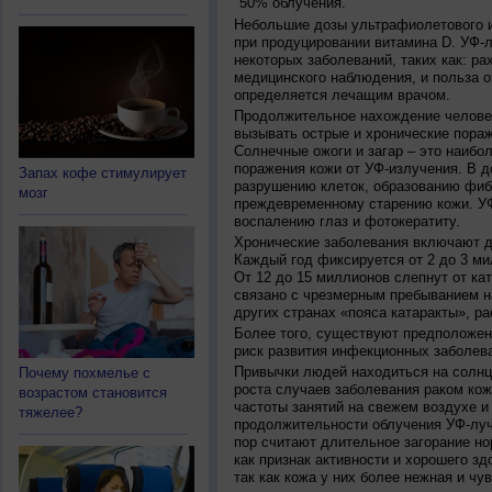
50% облучения.
Небольшие дозы ультрафиолетового и
при продуцировании витамина D. УФ-
некоторых заболеваний, таких как: рах
медицинского наблюдения, и польза о
определяется лечащим врачом.
Продолжительное нахождение челове
вызывать острые и хронические пораж
Солнечные ожоги и загар – это наибо
поражения кожи от УФ-излучения. В д
Запах кофе стимулирует
разрушению клеток, образованию фиб
мозг
преждевременному старению кожи. УФ
воспалению глаз и фотокератиту.
Хронические заболевания включают дв
Каждый год фиксируется от 2 до 3 ми
От 12 до 15 миллионов слепнут от ка
связано с чрезмерным пребыванием на
других странах «пояса катаракты», ра
Более того, существуют предположен
риск развития инфекционных заболева
Привычки людей находиться на солнц
Почему похмелье с
роста случаев заболевания раком кож
возрастом становится
частоты занятий на свежем воздухе и
тяжелее?
продолжительности облучения УФ-луч
пор считают длительное загорание но
как признак активности и хорошего зд
так как кожа у них более нежная и чу