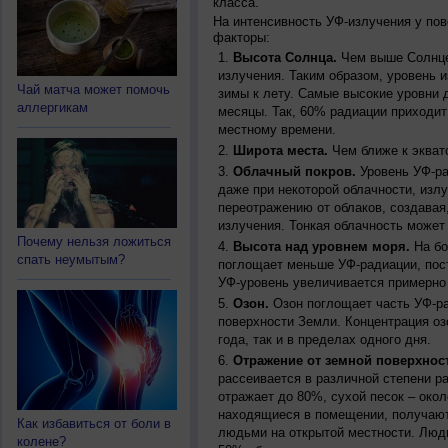
класса.
На интенсивность УФ-излучения у по
факторы:
Высота Солнца.
Чем выше Солнце 
излучения. Таким образом, уровень и
Чай матча может помочь
зимы к лету. Самые высокие уровни 
аллергикам
месяцы. Так, 60% радиации приходит
местному времени.
Широта места.
Чем ближе к экват
Облачный покров.
Уровень УФ-ра
даже при некоторой облачности, изл
переотражению от облаков, создавая
излучения. Тонкая облачность может
Почему нельзя ложиться
Высота над уровнем моря.
На бо
спать неумытым?
поглощает меньше УФ-радиации, пос
УФ-уровень увеличивается примерно
Озон.
Озон поглощает часть УФ-ра
поверхности Земли. Концентрация оз
года, так и в пределах одного дня.
Отражение от земной поверхнос
рассеивается в различной степени р
отражает до 80%, сухой песок – окол
находящиеся в помещении, получают
Как избавиться от боли в
людьми на открытой местности. Люд
колене?