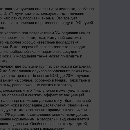
етового излучения полезны для человека, особенно
а D. УФ-лучи также используются для лечения
 как: рахит, псориаз и экзема. Это требует
 польза от лечения в противовес вреду от УФ-лучей
ом.
е человека под воздействием УФ-радиации может
кие поражения кожи, глаз, иммунной системы.
это наиболее хорошо известные последствия
ения. В долгосрочной перспективе это приводит к
анию фиброзной ткани, поражению сосудов и
 кожи. УФ-радиация также может приводить к
титу.
лючают две большие группы: рак кожи и катаракта.
2 до 3 миллионов случаев заболевания раком кожи.
нут от катаракты. По оценке ВОЗ, до 20% случаев
ванием на солнце, особенно в Индии, Пакистане и
акты», расположенных близко к экватору.
дположения, что УФ-излучение может увеличивать
 заболеваний и снижать эффект от вакцинаций.
на солнце как можно дольше могут быть причиной
раком кожи в последние десятилетия. Увеличение
оздухе и тяга к загоранию приводят к увеличению
ия УФ-лучами. К сожалению, многие люди до сих
орание нормальным, а загорелый вид оценивается
рошего здоровья. Особенно опасно это для детей,
жная и чувствительная к поражениям.