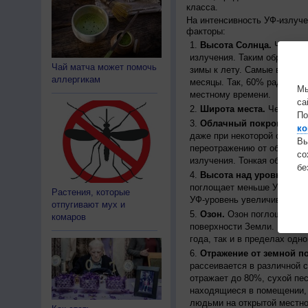
класса.
На интенсивность УФ-излуч
факторы:
Высота Солнца.
Чем выш
излучения. Таким образом, 
Чай матча может помочь
зимы к лету. Самые высоки
аллергикам
месяцы. Так, 60% радиации
Мы
местному времени.
са
Широта места.
Чем ближе
По
Облачный покров.
Урове
ко
даже при некоторой облачн
Вы
переотражению от облаков, 
с
излучения. Тонкая облачно
бе
Высота над уровнем мо
поглощает меньше УФ-ради
Растения, которые
УФ-уровень увеличивается 
отпугивают мух и
Озон.
Озон поглощает час
комаров
поверхности Земли. Концен
года, так и в пределах одно
Отражение от земной п
рассеивается в различной 
отражает до 80%, сухой пес
находящиеся в помещении, 
людьми на открытой местно