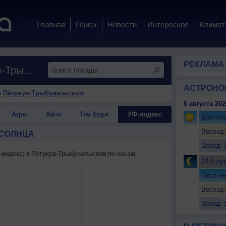
Главная
Поиск
Новости
Интересное
Климат
РЕКЛАМА
Ультрафиолетовое излучение в Пётркув-Трыбунальском
АСТРОНО
в Пётркув-Трыбунальском
6 августа 202
Агро
Авто
Г/м бури
УФ-индекс
Долгота
Восход:
 СОЛНЦА
Заход: 
24-й лу
Посл.че
Восход:
Заход: 