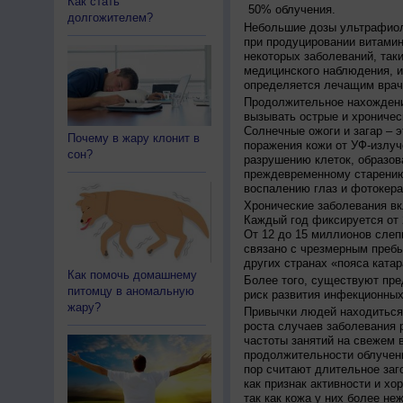
Как стать
50% облучения.
долгожителем?
Небольшие дозы ультрафиол
при продуцировании витамин
некоторых заболеваний, таких
медицинского наблюдения, и
определяется лечащим врач
Продолжительное нахождени
вызывать острые и хроничес
Солнечные ожоги и загар – 
Почему в жару клонит в
поражения кожи от УФ-излуч
сон?
разрушению клеток, образов
преждевременному старению
воспалению глаз и фотокера
Хронические заболевания вк
Каждый год фиксируется от 
От 12 до 15 миллионов слеп
связано с чрезмерным пребы
других странах «пояса катар
Как помочь домашнему
Более того, существуют пре
питомцу в аномальную
риск развития инфекционных
жару?
Привычки людей находиться 
роста случаев заболевания 
частоты занятий на свежем в
продолжительности облучен
пор считают длительное заг
как признак активности и хо
так как кожа у них более не