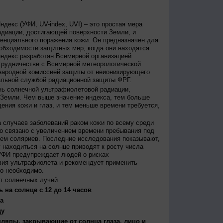
декс (УФИ, UV-index, UVI) – это простая мера
диации, достигающей поверхности Земли, и
енциального поражения кожи. Он предназначен для
бходимости защитных мер, когда они находятся
ндекс разработан Всемирной организацией
трудничестве с Всемирной метеорологической
народной комиссией защиты от неионизирующего
альной службой радиационной защиты ФРГ.
нь солнечной ультрафиолетовой радиации,
 Земли. Чем выше значение индекса, тем больше
ения кожи и глаз, и тем меньше времени требуется,
 случаев заболеваний раком кожи по всему среди
о связано с увеличением времени пребывания под
ем соляриев. Последние исследования показывают,
 находиться на солнце приводят к росту числа
УФИ предупреждает людей о рисках
вия ультрафиолета и рекомендует применить
то необходимо.
т солнечных лучей
 на солнце с 12 до 14 часов
а
ду
япы, закрывающие от солнца глаза, лицо и