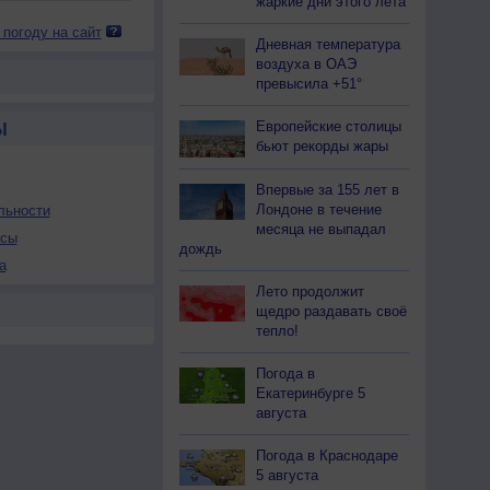
жаркие дни этого лета
 погоду на сайт
Дневная температура
воздуха в ОАЭ
превысила +51°
Европейские столицы
Ы
бьют рекорды жары
Впервые за 155 лет в
Лондоне в течение
льности
месяца не выпадал
осы
дождь
а
Лето продолжит
щедро раздавать своё
тепло!
Погода в
Екатеринбурге 5
августа
Погода в Краснодаре
5 августа