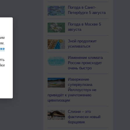
Погода в Санкт-
Петербурге 5 августа
Погода в Москве 5
августа
шим
Зной продолжит
ем.
усиливаться
ике
Изменение климата
ить
России происходит
ки
очень быстро
Извержение
супервулкана
Йеллоустоун не
приведёт к уничтожению
цивилизации
Слизни – это
фактически новый
борщевик