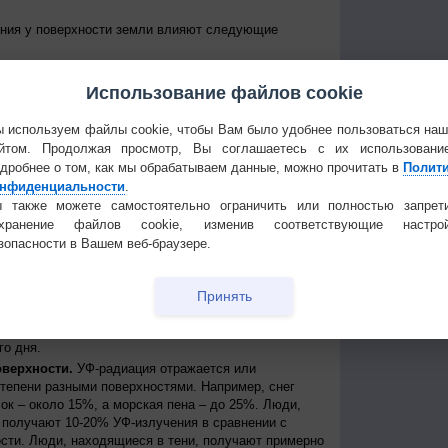
ения у поверхности земли влияют следующие
е Солнце над горизонтом, тем сильнее уровень УФ-
уровень излучения колеблется от дня к ночи и от
Использование файлов cookie
е уровни достигаются около полудня в летние
 приходит примерно между 11 и 15 часами дня по
 используем файлы cookie, чтобы Вам было удобнее пользоваться на
йтом. Продолжая просмотр, Вы соглашаетесь с их использовани
 к экватору, тем выше уровень УФ-радиации
дробнее о том, как мы обрабатываем данные, можно прочитать в
Полит
нь УФ-радиации выше при безоблачном небе, но
нфиденциальности
.
ости, излучение может быть сильным, благодаря
 также можете самостоятельно ограничить или полностью запрет
создавая, таким образом, рассеянные источники
охранение файлов cookie, изменив соответствующие настрой
сть может пропускать до 90% УФ-лучей.
зопасности в Вашем веб-браузере.
ря.
На больших высотах атмосфера тоньше и
ации, поступающей от Солнца. Каждые 1000 метров
примерно на 10%.
Принять
ть УФ-радиации, которая иначе могла бы достичь
трация озона в атмосфере колеблется как в течение
го дня.
оверхности.
УФ-радиация отражается или
степени разными поверхностями. Например, снег
ок – около 15%, а морская пена – до 25%. Люди,
получают 10-20% УФ-излучения в сравнении с
сти. Люди, находящиеся в тени, получают примерно