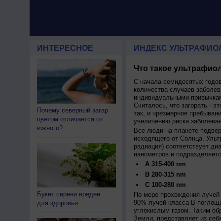
ИНТЕРЕСНОЕ
ИНДЕКС УЛЬТРАФИО
Что такое ультрафиол
С начала семидесятых годов
количества случаев заболев
индивидуальными привычкам
Считалось, что загорать - эт
Почему северный загар
так, и чрезмерное пребыван
цветом отличается от
увеличению риска заболеван
южного?
Все люди на планете подве
исходящего от Солнца. Ульт
радиация) соответствует ди
нанометров и подразделяетс
A 315-400 nm
B 280-315 nm
C 100-280 nm
Букет сирени вреден
По мере прохождения лучей 
90% лучей класса B поглощ
для здоровья
углекислым газом. Таким об
Земли, представляет из себ