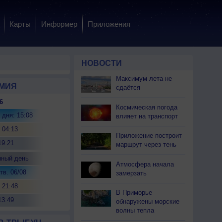
Карты
Информер
Приложения
НОВОСТИ
Максимум лета не
МИЯ
сдаётся
6
Космическая погода
 дня: 15:08
влияет на транспорт
 04:13
Приложение построит
19:21
маршрут через тень
нный день
Атмосфера начала
тв. 06/08
замерзать
 21:48
В Приморье
13:49
обнаружены морские
волны тепла