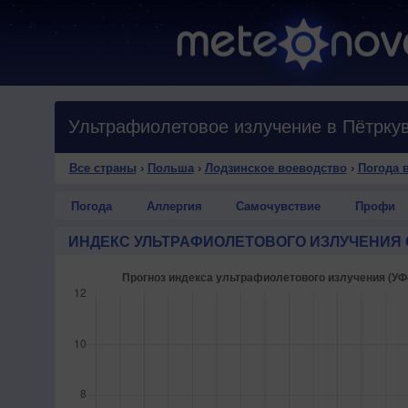
Все страны
›
Польша
›
Лодзинское воеводство
›
Погода 
Погода
Аллергия
Самочувствие
Профи
ИНДЕКС УЛЬТРАФИОЛЕТОВОГО ИЗЛУЧЕНИЯ