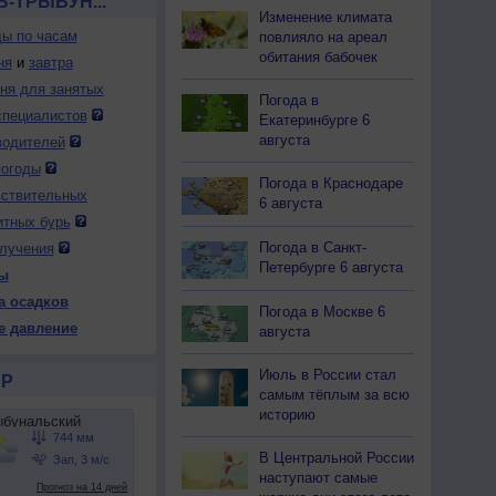
В-ТРЫБУН...
Изменение климата
ды по часам
повлияло на ареал
обитания бабочек
ня
и
завтра
дня для занятых
Погода в
специалистов
Екатеринбурге 6
августа
водителей
погоды
Погода в Краснодаре
вствительных
6 августа
итных бурь
Погода в Санкт-
лучения
Петербурге 6 августа
ы
а осадков
Погода в Москве 6
е давление
августа
Июль в России стал
Р
самым тёплым за всю
историю
В Центральной России
наступают самые