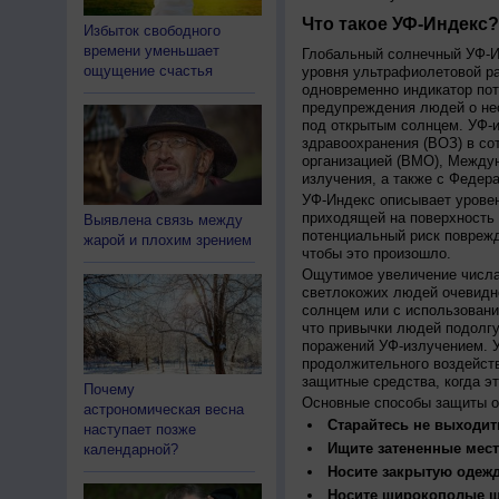
Что такое УФ-Индекс?
Избыток свободного
времени уменьшает
Глобальный солнечный УФ-Ин
ощущение счастья
уровня ультрафиолетовой ра
одновременно индикатор пот
предупреждения людей о нео
под открытым солнцем. УФ-и
здравоохранения (ВОЗ) в со
организацией (ВМО), Между
излучения, а также с Федер
УФ-Индекс описывает урове
приходящей на поверхность
Выявлена связь между
потенциальный риск поврежд
жарой и плохим зрением
чтобы это произошло.
Ощутимое увеличение числа
светлокожих людей очевидн
солнцем или с использовани
что привычки людей подолгу
поражений УФ-излучением. 
продолжительного воздейст
защитные средства, когда э
Почему
Основные способы защиты о
астрономическая весна
Старайтесь не выходить
наступает позже
Ищите затененные мест
календарной?
Носите закрытую одеж
Носите широкополые шл