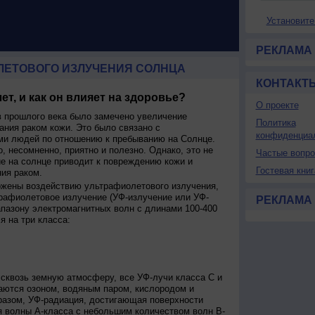
Установите
РЕКЛАМА
ЛЕТОВОГО ИЗЛУЧЕНИЯ СОЛНЦА
КОНТАКТ
ет, и как он влияет на здоровье?
О проекте
 прошлого века было замечено увеличение
Политика
ания раком кожи. Это было связано с
конфиденциа
и людей по отношению к пребыванию на Солнце.
о, несомненно, приятно и полезно. Однако, это не
Частые вопр
ие на солнце приводит к повреждению кожи и
Гостевая книг
ия раком.
ржены воздействию ультрафиолетового излучения,
рафиолетовое излучение (УФ-излучение или УФ-
РЕКЛАМА
апазону электромагнитных волн с длинами 100-400
я на три класса:
сквозь земную атмосферу, все УФ-лучи класса C и
аются озоном, водяным паром, кислородом и
разом, УФ-радиация, достигающая поверхности
я волны А-класса с небольшим количеством волн В-