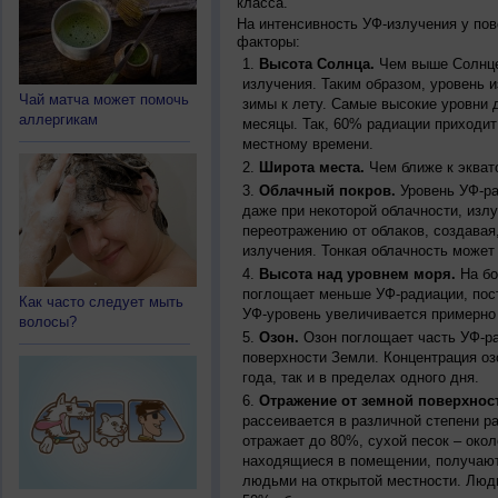
класса.
На интенсивность УФ-излучения у по
факторы:
Высота Солнца.
Чем выше Солнце 
излучения. Таким образом, уровень и
Чай матча может помочь
зимы к лету. Самые высокие уровни 
аллергикам
месяцы. Так, 60% радиации приходит
местному времени.
Широта места.
Чем ближе к экват
Облачный покров.
Уровень УФ-ра
даже при некоторой облачности, изл
переотражению от облаков, создавая
излучения. Тонкая облачность может
Высота над уровнем моря.
На бо
поглощает меньше УФ-радиации, пос
Как часто следует мыть
УФ-уровень увеличивается примерно
волосы?
Озон.
Озон поглощает часть УФ-ра
поверхности Земли. Концентрация оз
года, так и в пределах одного дня.
Отражение от земной поверхнос
рассеивается в различной степени р
отражает до 80%, сухой песок – окол
находящиеся в помещении, получают
людьми на открытой местности. Люд