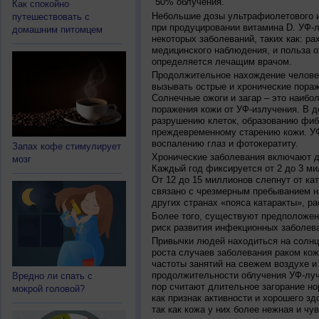
50% облучения.
Как спокойно
Небольшие дозы ультрафиолетового и
путешествовать с
при продуцировании витамина D. УФ-
домашним питомцем
некоторых заболеваний, таких как: рах
медицинского наблюдения, и польза о
определяется лечащим врачом.
Продолжительное нахождение челове
вызывать острые и хронические пораж
Солнечные ожоги и загар – это наибо
поражения кожи от УФ-излучения. В д
разрушению клеток, образованию фиб
преждевременному старению кожи. УФ
воспалению глаз и фотокератиту.
Запах кофе стимулирует
Хронические заболевания включают дв
мозг
Каждый год фиксируется от 2 до 3 ми
От 12 до 15 миллионов слепнут от ка
связано с чрезмерным пребыванием на
других странах «пояса катаракты», ра
Более того, существуют предположен
риск развития инфекционных заболева
Привычки людей находиться на солнц
роста случаев заболевания раком кож
частоты занятий на свежем воздухе и
продолжительности облучения УФ-луч
Вредно ли спать с
пор считают длительное загорание но
мокрой головой?
как признак активности и хорошего зд
так как кожа у них более нежная и чу