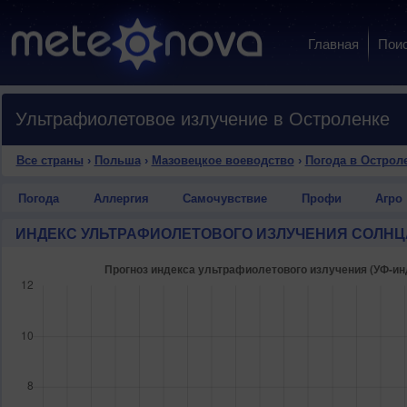
Главная
Пои
Ультрафиолетовое излучение в Остроленке
Все страны
›
Польша
›
Мазовецкое воеводство
›
Погода в Острол
Погода
Аллергия
Самочувствие
Профи
Агро
ИНДЕКС УЛЬТРАФИОЛЕТОВОГО ИЗЛУЧЕНИЯ СОЛНЦ