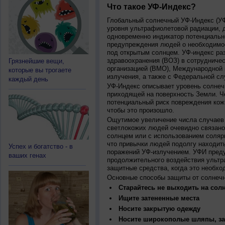
Что такое УФ-Индекс?
Глобальный солнечный УФ-Индекс (УФИ
уровня ультрафиолетовой радиации, 
одновременно индикатор потенциальн
предупреждения людей о необходимос
под открытым солнцем. УФ-индекс ра
здравоохранения (ВОЗ) в сотрудниче
Грязнейшие вещи,
организацией (ВМО), Международной
которые вы трогаете
излучения, а также с Федеральной с
каждый день
УФ-Индекс описывает уровень солнеч
приходящей на поверхность Земли. Ч
потенциальный риск повреждения кожи
чтобы это произошло.
Ощутимое увеличение числа случаев 
светлокожих людей очевидно связано
солнцем или с использованием соляр
что привычки людей подолгу находить
Успех и богатство - в
поражений УФ-излучением. УФИ пред
ваших генах
продолжительного воздействия ультр
защитные средства, когда это необхо
Основные способы защиты от солнеч
Старайтесь не выходить на солн
Ищите затененные места
Носите закрытую одежду
Носите широкополые шляпы, за