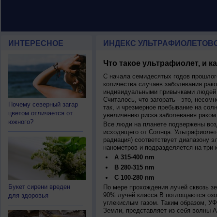
ИНТЕРЕСНОЕ
ИНДЕКС УЛЬТРАФИОЛЕТОВ
Что такое ультрафиолет, и к
С начала семидесятых годов прошлог
количества случаев заболевания рако
индивидуальными привычками людей 
Считалось, что загорать - это, несомн
Почему северный загар
так, и чрезмерное пребывание на сол
цветом отличается от
увеличению риска заболевания раком
южного?
Все люди на планете подвержены воз
исходящего от Солнца. Ультрафиолет
радиация) соответствует диапазону э
нанометров и подразделяется на три 
A 315-400 nm
B 280-315 nm
C 100-280 nm
Букет сирени вреден
По мере прохождения лучей сквозь з
90% лучей класса B поглощаются озо
для здоровья
углекислым газом. Таким образом, У
Земли, представляет из себя волны А