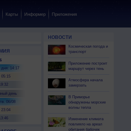
Карты
Информер
Приложения
НОВОСТИ
Космическая погода и
МИЯ
транспорт
6
Приложение построит
 дня: 14:17
маршрут через тень
 05:15
Атмосфера начала
19:32
замерзать
нный день
В Приморье
тв. 06/08
обнаружены морские
волны тепла
 23:04
13:46
Изменение климата
повлияло на ареал
обитания бабочек