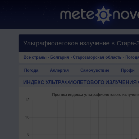
Ультрафиолетовое излучение в Стара-
Все страны
›
Болгария
›
Старозагорская область
›
Погода
Погода
Аллергия
Самочувствие
Профи
ИНДЕКС УЛЬТРАФИОЛЕТОВОГО ИЗЛУЧЕНИЯ