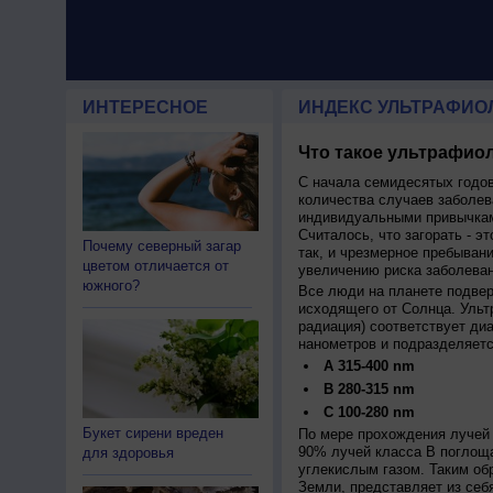
ИНТЕРЕСНОЕ
ИНДЕКС УЛЬТРАФИО
Что такое ультрафиол
С начала семидесятых годов
количества случаев заболев
индивидуальными привычкам
Считалось, что загорать - эт
Почему северный загар
так, и чрезмерное пребыван
цветом отличается от
увеличению риска заболеван
южного?
Все люди на планете подве
исходящего от Солнца. Ульт
радиация) соответствует ди
нанометров и подразделяетс
A 315-400 nm
B 280-315 nm
C 100-280 nm
Букет сирени вреден
По мере прохождения лучей 
90% лучей класса B поглощ
для здоровья
углекислым газом. Таким об
Земли, представляет из себ