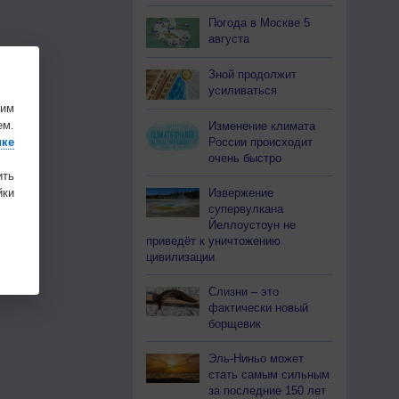
Погода в Москве 5
августа
Зной продолжит
усиливаться
шим
ем.
Изменение климата
России происходит
ике
очень быстро
ить
Извержение
ки
супервулкана
Йеллоустоун не
приведёт к уничтожению
цивилизации
Слизни – это
фактически новый
борщевик
Эль-Ниньо может
стать самым сильным
за последние 150 лет