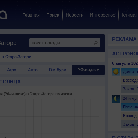
Главная
Поиск
Новости
Интересное
Климат
РЕКЛАМА
Загоре
АСТРОНО
 в Стара-Загоре
6 августа 202
Агро
Авто
Г/м бури
УФ-индекс
Долгота
Восход:
 СОЛНЦА
Заход: 
24-й лу
Посл.че
Восход:
Заход: 