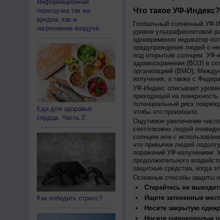
Информационная
Что такое УФ-Индекс?
перегрузка так же
вредна, как и
Глобальный солнечный УФ-Ин
загрязнение воздуха
уровня ультрафиолетовой ра
одновременно индикатор пот
предупреждения людей о нео
под открытым солнцем. УФ-и
здравоохранения (ВОЗ) в со
организацией (ВМО), Между
излучения, а также с Федер
УФ-Индекс описывает урове
приходящей на поверхность
потенциальный риск поврежд
Еда для здоровья
чтобы это произошло.
сердца. Часть 2
Ощутимое увеличение числа
светлокожих людей очевидн
солнцем или с использовани
что привычки людей подолгу
поражений УФ-излучением. 
продолжительного воздейст
защитные средства, когда э
Основные способы защиты о
Старайтесь не выходить
Ищите затененные мест
Как победить стресс?
Носите закрытую одеж
Носите широкополые шл