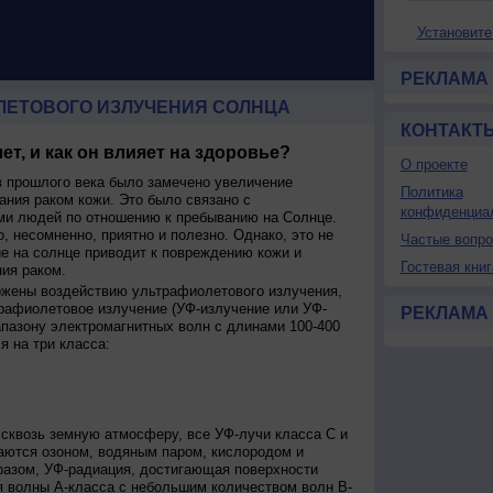
Установите
РЕКЛАМА
ЛЕТОВОГО ИЗЛУЧЕНИЯ СОЛНЦА
КОНТАКТ
ет, и как он влияет на здоровье?
О проекте
 прошлого века было замечено увеличение
Политика
ания раком кожи. Это было связано с
конфиденциа
и людей по отношению к пребыванию на Солнце.
о, несомненно, приятно и полезно. Однако, это не
Частые вопр
ие на солнце приводит к повреждению кожи и
Гостевая книг
ия раком.
ржены воздействию ультрафиолетового излучения,
рафиолетовое излучение (УФ-излучение или УФ-
РЕКЛАМА
апазону электромагнитных волн с длинами 100-400
я на три класса:
сквозь земную атмосферу, все УФ-лучи класса C и
аются озоном, водяным паром, кислородом и
разом, УФ-радиация, достигающая поверхности
я волны А-класса с небольшим количеством волн В-