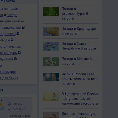
ЗАГОРЕ
ды по часам
Погода в
Екатеринбурге 6
ня
и
завтра
августа
дня для занятых
специалистов
Погода в Краснодаре
6 августа
водителей
погоды
Погода в Санкт-
вствительных
Петербурге 6 августа
итных бурь
Погода в Москве 6
лучения
августа
ы
а осадков
Июль в России стал
е давление
самым тёплым за всю
историю
Р
В Центральной России
наступают самые
жаркие дни этого лета
Дневная температура