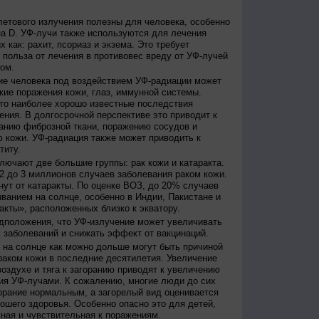
етового излучения полезны для человека, особенно
а D. УФ-лучи также используются для лечения
 как: рахит, псориаз и экзема. Это требует
 польза от лечения в противовес вреду от УФ-лучей
ом.
е человека под воздействием УФ-радиации может
кие поражения кожи, глаз, иммунной системы.
это наиболее хорошо известные последствия
ения. В долгосрочной перспективе это приводит к
анию фиброзной ткани, поражению сосудов и
 кожи. УФ-радиация также может приводить к
титу.
лючают две большие группы: рак кожи и катаракта.
2 до 3 миллионов случаев заболевания раком кожи.
нут от катаракты. По оценке ВОЗ, до 20% случаев
ванием на солнце, особенно в Индии, Пакистане и
акты», расположенных близко к экватору.
дположения, что УФ-излучение может увеличивать
 заболеваний и снижать эффект от вакцинаций.
на солнце как можно дольше могут быть причиной
раком кожи в последние десятилетия. Увеличение
оздухе и тяга к загоранию приводят к увеличению
ия УФ-лучами. К сожалению, многие люди до сих
орание нормальным, а загорелый вид оценивается
рошего здоровья. Особенно опасно это для детей,
жная и чувствительная к поражениям.