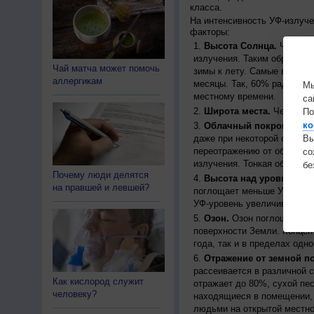
класса.
На интенсивность УФ-излуч
факторы:
Высота Солнца.
Чем выш
излучения. Таким образом, 
Чай матча может помочь
зимы к лету. Самые высоки
аллергикам
месяцы. Так, 60% радиации
Мы
местному времени.
са
Широта места.
Чем ближе
По
ко
Облачный покров.
Урове
даже при некоторой облачн
Вы
переотражению от облаков, 
с
излучения. Тонкая облачно
бе
Почему люди делятся
Высота над уровнем мо
на правшей и левшей?
поглощает меньше УФ-ради
УФ-уровень увеличивается 
Озон.
Озон поглощает час
поверхности Земли. Концен
года, так и в пределах одно
Отражение от земной п
рассеивается в различной 
Как кислород служит
отражает до 80%, сухой пес
человеку?
находящиеся в помещении, 
людьми на открытой местно