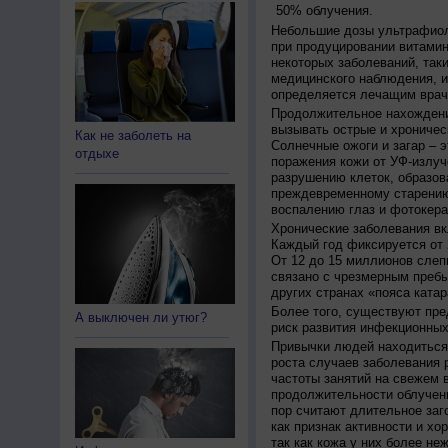
50% облучения.
Небольшие дозы ультрафиол
при продуцировании витамин
некоторых заболеваний, таких
медицинского наблюдения, и
определяется лечащим врач
Продолжительное нахождени
вызывать острые и хроничес
Как не заболеть на
Солнечные ожоги и загар – 
отдыхе
поражения кожи от УФ-излуч
разрушению клеток, образов
преждевременному старению
воспалению глаз и фотокера
Хронические заболевания вк
Каждый год фиксируется от 
От 12 до 15 миллионов слеп
связано с чрезмерным пребы
других странах «пояса катар
Более того, существуют пре
А выключен ли утюг?
риск развития инфекционных
Привычки людей находиться 
роста случаев заболевания 
частоты занятий на свежем в
продолжительности облучен
пор считают длительное заг
как признак активности и хо
так как кожа у них более не