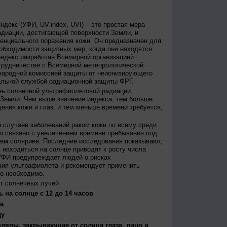
декс (УФИ, UV-index, UVI) – это простая мера
диации, достигающей поверхности Земли, и
енциального поражения кожи. Он предназначен для
бходимости защитных мер, когда они находятся
ндекс разработан Всемирной организацией
трудничестве с Всемирной метеорологической
народной комиссией защиты от неионизирующего
альной службой радиационной защиты ФРГ.
нь солнечной ультрафиолетовой радиации,
 Земли. Чем выше значение индекса, тем больше
ения кожи и глаз, и тем меньше времени требуется,
 случаев заболеваний раком кожи по всему среди
о связано с увеличением времени пребывания под
ем соляриев. Последние исследования показывают,
 находиться на солнце приводят к росту числа
УФИ предупреждает людей о рисках
вия ультрафиолета и рекомендует применить
то необходимо.
т солнечных лучей
 на солнце с 12 до 14 часов
а
ду
япы, закрывающие от солнца глаза, лицо и