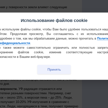
ения у поверхности земли влияют следующие
е Солнце над горизонтом, тем сильнее уровень УФ-
Использование файлов cookie
уровень излучения колеблется от дня к ночи и от
е уровни достигаются около полудня в летние
 приходит примерно между 11 и 15 часами дня по
 используем файлы cookie, чтобы Вам было удобнее пользоваться на
йтом. Продолжая просмотр, Вы соглашаетесь с их использовани
 к экватору, тем выше уровень УФ-радиации
дробнее о том, как мы обрабатываем данные, можно прочитать в
Полит
нфиденциальности
.
нь УФ-радиации выше при безоблачном небе, но
ости, излучение может быть сильным, благодаря
 также можете самостоятельно ограничить или полностью запрет
создавая, таким образом, рассеянные источники
охранение файлов cookie, изменив соответствующие настрой
сть может пропускать до 90% УФ-лучей.
зопасности в Вашем веб-браузере.
ря.
На больших высотах атмосфера тоньше и
ации, поступающей от Солнца. Каждые 1000 метров
Принять
примерно на 10%.
ть УФ-радиации, которая иначе могла бы достичь
трация озона в атмосфере колеблется как в течение
го дня.
оверхности.
УФ-радиация отражается или
степени разными поверхностями. Например, снег
ок – около 15%, а морская пена – до 25%. Люди,
получают 10-20% УФ-излучения в сравнении с
сти. Люди, находящиеся в тени, получают примерно