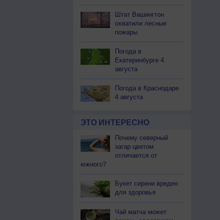
Штат Вашингтон
охватили лесные
пожары
Погода в
Екатеринбурге 4
августа
Погода в Краснодаре
4 августа
ЭТО ИНТЕРЕСНО
Почему северный
загар цветом
отличается от
южного?
Букет сирени вреден
для здоровья
Чай матча может