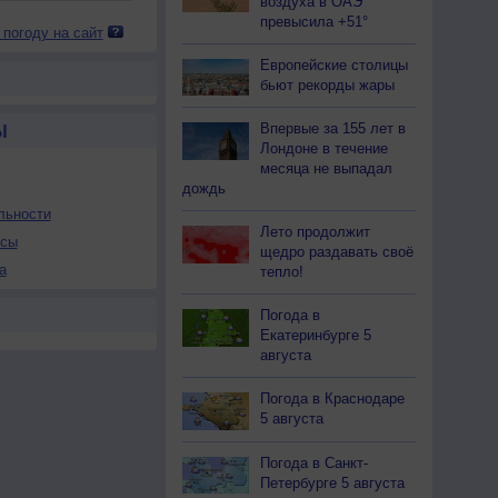
воздуха в ОАЭ
превысила +51°
 погоду на сайт
Европейские столицы
бьют рекорды жары
Впервые за 155 лет в
Ы
Лондоне в течение
месяца не выпадал
дождь
льности
Лето продолжит
осы
щедро раздавать своё
а
тепло!
Погода в
Екатеринбурге 5
августа
Погода в Краснодаре
5 августа
Погода в Санкт-
Петербурге 5 августа