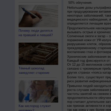
50% облучения.
Небольшие дозы ультрафиол
при продуцировании витамин
некоторых заболеваний, таких
медицинского наблюдения, и
определяется лечащим врач
Продолжительное нахождени
Почему люди делятся
вызывать острые и хроничес
на правшей и левшей?
Солнечные ожоги и загар – 
поражения кожи от УФ-излуч
разрушению клеток, образов
преждевременному старению
воспалению глаз и фотокера
Хронические заболевания вк
Каждый год фиксируется от 
От 12 до 15 миллионов слеп
Тёмный шоколад
связано с чрезмерным пребы
других странах «пояса катар
замедляет старение
Более того, существуют пре
риск развития инфекционных
Привычки людей находиться 
роста случаев заболевания 
частоты занятий на свежем в
продолжительности облучен
пор считают длительное заг
как признак активности и хо
Как кислород служит
так как кожа у них более не
человеку?