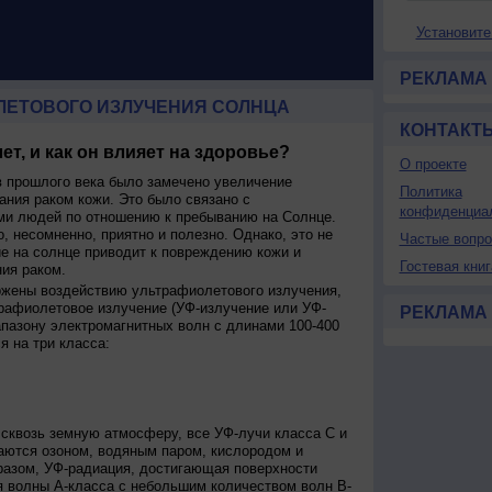
Установите
РЕКЛАМА
ЛЕТОВОГО ИЗЛУЧЕНИЯ СОЛНЦА
КОНТАКТ
ет, и как он влияет на здоровье?
О проекте
 прошлого века было замечено увеличение
Политика
ания раком кожи. Это было связано с
конфиденциа
и людей по отношению к пребыванию на Солнце.
о, несомненно, приятно и полезно. Однако, это не
Частые вопр
ие на солнце приводит к повреждению кожи и
Гостевая книг
ия раком.
ржены воздействию ультрафиолетового излучения,
рафиолетовое излучение (УФ-излучение или УФ-
РЕКЛАМА
апазону электромагнитных волн с длинами 100-400
я на три класса:
сквозь земную атмосферу, все УФ-лучи класса C и
аются озоном, водяным паром, кислородом и
разом, УФ-радиация, достигающая поверхности
я волны А-класса с небольшим количеством волн В-