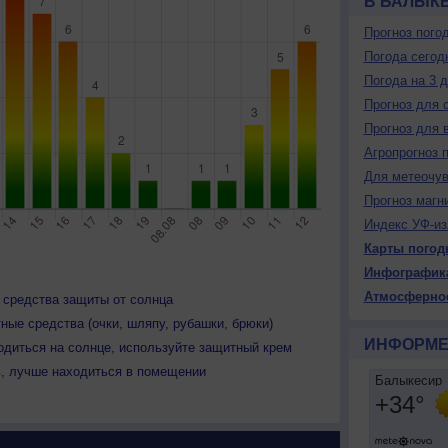
В БАЛЫК
Прогноз пого
Погода сегод
Погода на 3 
Прогноз для 
Прогноз для 
Агропрогноз 
Для метеочу
Прогноз магн
Индекс УФ-из
Карты погод
Инфографик
Атмосферно
 средства защиты от солнца
ные средства (очки, шляпу, рубашки, брюки)
ИНФОРМЕ
одиться на солнце, используйте защитный крем
ь, лучше находиться в помещении