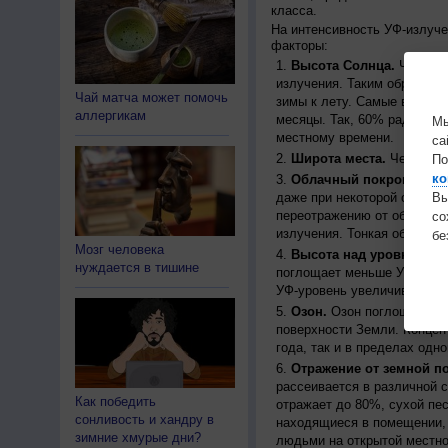
класса.
На интенсивность УФ-излуч
факторы:
Высота Солнца.
Чем выш
излучения. Таким образом, 
Чай матча может помочь
зимы к лету. Самые высоки
аллергикам
месяцы. Так, 60% радиации
Мы
местному времени.
са
Широта места.
Чем ближе
По
ко
Облачный покров.
Урове
даже при некоторой облачн
Вы
переотражению от облаков, 
с
излучения. Тонкая облачно
бе
Мозг человека
Высота над уровнем мо
нуждается в тишине
поглощает меньше УФ-ради
УФ-уровень увеличивается 
Озон.
Озон поглощает час
поверхности Земли. Концен
года, так и в пределах одно
Отражение от земной п
рассеивается в различной 
Как победить
отражает до 80%, сухой пес
сонливость и хандру в
находящиеся в помещении, 
зимние хмурые дни?
людьми на открытой местно