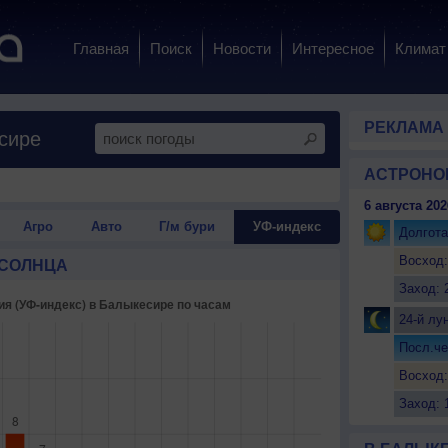
Главная
Поиск
Новости
Интересное
Климат
РЕКЛАМА
сире
АСТРОНО
6 августа 202
Агро
Авто
Г/м бури
УФ-индекс
Долгота
Восход:
 СОЛНЦА
Заход: 
24-й лу
Посл.че
Восход:
Заход: 