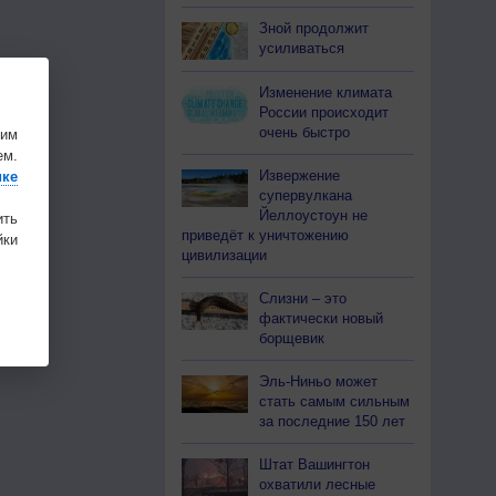
Зной продолжит
усиливаться
Изменение климата
России происходит
очень быстро
шим
ем.
Извержение
ике
супервулкана
Йеллоустоун не
ить
приведёт к уничтожению
ки
цивилизации
Слизни – это
фактически новый
борщевик
Эль-Ниньо может
стать самым сильным
за последние 150 лет
Штат Вашингтон
охватили лесные