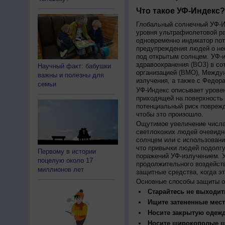
Что такое УФ-Индекс?
Глобальный солнечный УФ-Ин
уровня ультрафиолетовой ра
одновременно индикатор пот
предупреждения людей о нео
под открытым солнцем. УФ-и
здравоохранения (ВОЗ) в со
Научный факт: бабушки
организацией (ВМО), Между
важны и полезны для
излучения, а также с Федер
семьи
УФ-Индекс описывает урове
приходящей на поверхность
потенциальный риск поврежд
чтобы это произошло.
Ощутимое увеличение числа
светлокожих людей очевидн
солнцем или с использовани
что привычки людей подолгу
Первому в истории
поражений УФ-излучением. 
поцелую около 17
продолжительного воздейст
миллионов лет
защитные средства, когда э
Основные способы защиты о
Старайтесь не выходить
Ищите затененные мест
Носите закрытую одеж
Носите широкополые шл