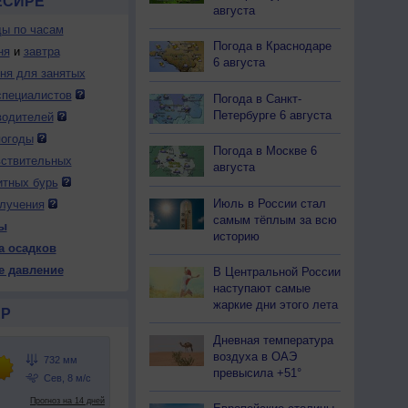
ЕСИРЕ
августа
ды по часам
Погода в Краснодаре
ня
и
завтра
6 августа
дня для занятых
специалистов
Погода в Санкт-
Петербурге 6 августа
водителей
погоды
Погода в Москве 6
вствительных
августа
итных бурь
Июль в России стал
лучения
самым тёплым за всю
ы
историю
а осадков
е давление
В Центральной России
наступают самые
жаркие дни этого лета
Р
Дневная температура
воздуха в ОАЭ
превысила +51°