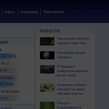
Карты
Информер
Приложения
НОВОСТИ
Приложение построит
МИЯ
маршрут через тень
6
Атмосфера начала
 дня: 14:04
замерзать
 06:12
В Приморье
20:16
обнаружены морские
волны тепла
нный день
тв. 06/08
Изменение климата
повлияло на ареал
 Не восходит
обитания бабочек
14:27
Погода в
Екатеринбурге 6