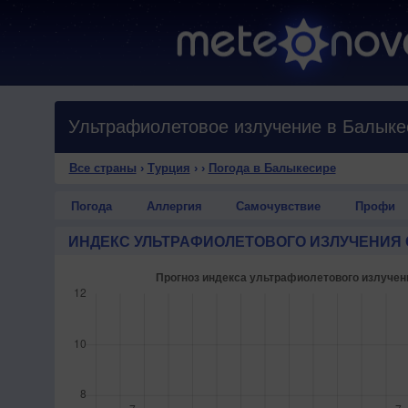
Ультрафиолетовое излучение в Балыке
Все страны
›
Турция
›
›
Погода в Балыкесире
Погода
Аллергия
Самочувствие
Профи
ИНДЕКС УЛЬТРАФИОЛЕТОВОГО ИЗЛУЧЕНИЯ