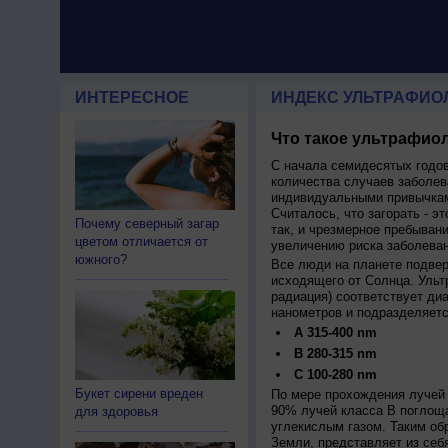
ИНТЕРЕСНОЕ
ИНДЕКС УЛЬТРАФИО
Что такое ультрафиол
С начала семидесятых годов
количества случаев заболев
индивидуальными привычкам
Считалось, что загорать - эт
Почему северный загар
так, и чрезмерное пребыван
цветом отличается от
увеличению риска заболеван
южного?
Все люди на планете подве
исходящего от Солнца. Ульт
радиация) соответствует ди
нанометров и подразделяетс
A 315-400 nm
B 280-315 nm
C 100-280 nm
Букет сирени вреден
По мере прохождения лучей 
90% лучей класса B поглощ
для здоровья
углекислым газом. Таким об
Земли, представляет из себ