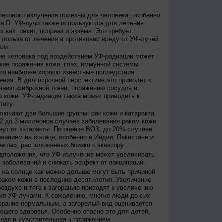
етового излучения полезны для человека, особенно
а D. УФ-лучи также используются для лечения
 как: рахит, псориаз и экзема. Это требует
 польза от лечения в противовес вреду от УФ-лучей
ом.
е человека под воздействием УФ-радиации может
кие поражения кожи, глаз, иммунной системы.
это наиболее хорошо известные последствия
ения. В долгосрочной перспективе это приводит к
анию фиброзной ткани, поражению сосудов и
 кожи. УФ-радиация также может приводить к
титу.
лючают две большие группы: рак кожи и катаракта.
2 до 3 миллионов случаев заболевания раком кожи.
нут от катаракты. По оценке ВОЗ, до 20% случаев
ванием на солнце, особенно в Индии, Пакистане и
акты», расположенных близко к экватору.
дположения, что УФ-излучение может увеличивать
 заболеваний и снижать эффект от вакцинаций.
на солнце как можно дольше могут быть причиной
раком кожи в последние десятилетия. Увеличение
оздухе и тяга к загоранию приводят к увеличению
ия УФ-лучами. К сожалению, многие люди до сих
орание нормальным, а загорелый вид оценивается
рошего здоровья. Особенно опасно это для детей,
жная и чувствительная к поражениям.