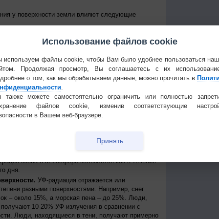
ения у поверхности земли влияют следующие
е Солнце над горизонтом, тем сильнее уровень УФ-
Использование файлов cookie
уровень излучения колеблется от дня к ночи и от
е уровни достигаются около полудня в летние
 приходит примерно между 11 и 15 часами дня по
 используем файлы cookie, чтобы Вам было удобнее пользоваться на
йтом. Продолжая просмотр, Вы соглашаетесь с их использовани
 к экватору, тем выше уровень УФ-радиации
дробнее о том, как мы обрабатываем данные, можно прочитать в
Полит
нфиденциальности
.
нь УФ-радиации выше при безоблачном небе, но
ости, излучение может быть сильным, благодаря
 также можете самостоятельно ограничить или полностью запрет
создавая, таким образом, рассеянные источники
охранение файлов cookie, изменив соответствующие настрой
сть может пропускать до 90% УФ-лучей.
зопасности в Вашем веб-браузере.
ря.
На больших высотах атмосфера тоньше и
ации, поступающей от Солнца. Каждые 1000 метров
Принять
примерно на 10%.
ть УФ-радиации, которая иначе могла бы достичь
трация озона в атмосфере колеблется как в течение
го дня.
оверхности.
УФ-радиация отражается или
степени разными поверхностями. Например, снег
ок – около 15%, а морская пена – до 25%. Люди,
получают 10-20% УФ-излучения в сравнении с
сти. Люди, находящиеся в тени, получают примерно