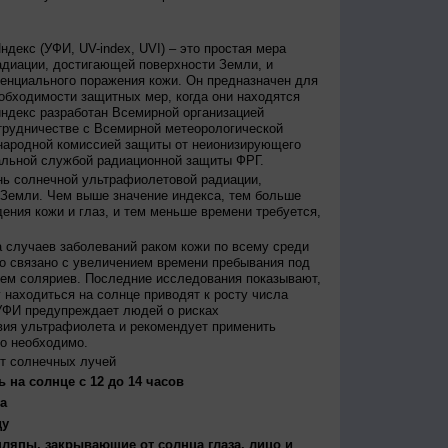
декс (УФИ, UV-index, UVI) – это простая мера
диации, достигающей поверхности Земли, и
енциального поражения кожи. Он предназначен для
бходимости защитных мер, когда они находятся
ндекс разработан Всемирной организацией
трудничестве с Всемирной метеорологической
народной комиссией защиты от неионизирующего
альной службой радиационной защиты ФРГ.
нь солнечной ультрафиолетовой радиации,
 Земли. Чем выше значение индекса, тем больше
ения кожи и глаз, и тем меньше времени требуется,
 случаев заболеваний раком кожи по всему среди
о связано с увеличением времени пребывания под
ем соляриев. Последние исследования показывают,
 находиться на солнце приводят к росту числа
УФИ предупреждает людей о рисках
вия ультрафиолета и рекомендует применить
то необходимо.
т солнечных лучей
 на солнце с 12 до 14 часов
а
ду
япы, закрывающие от солнца глаза, лицо и