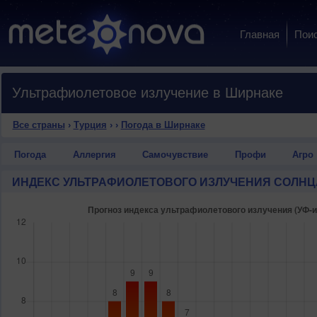
Главная
Пои
Ультрафиолетовое излучение в Ширнаке
Все страны
›
Турция
›
›
Погода в Ширнаке
Погода
Аллергия
Самочувствие
Профи
Агро
ИНДЕКС УЛЬТРАФИОЛЕТОВОГО ИЗЛУЧЕНИЯ СОЛНЦ