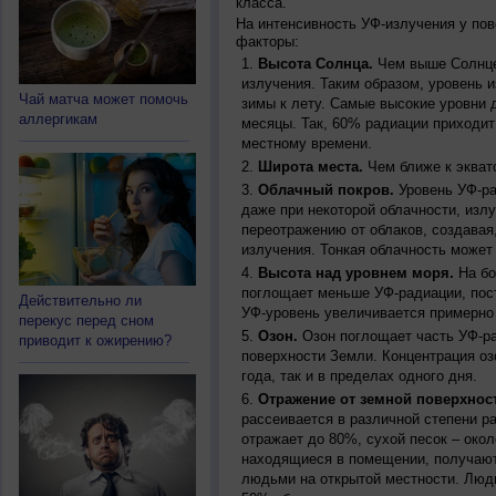
класса.
На интенсивность УФ-излучения у по
факторы:
Высота Солнца.
Чем выше Солнце 
излучения. Таким образом, уровень и
Чай матча может помочь
зимы к лету. Самые высокие уровни 
аллергикам
месяцы. Так, 60% радиации приходит
местному времени.
Широта места.
Чем ближе к экват
Облачный покров.
Уровень УФ-ра
даже при некоторой облачности, изл
переотражению от облаков, создавая
излучения. Тонкая облачность может
Высота над уровнем моря.
На бо
поглощает меньше УФ-радиации, пос
Действительно ли
УФ-уровень увеличивается примерно
перекус перед сном
Озон.
Озон поглощает часть УФ-ра
приводит к ожирению?
поверхности Земли. Концентрация оз
года, так и в пределах одного дня.
Отражение от земной поверхнос
рассеивается в различной степени р
отражает до 80%, сухой песок – окол
находящиеся в помещении, получают
людьми на открытой местности. Люд