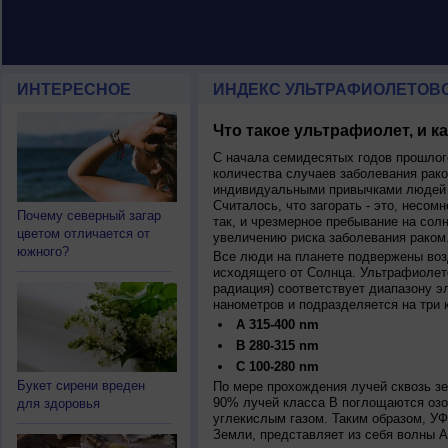
ИНТЕРЕСНОЕ
ИНДЕКС УЛЬТРАФИОЛЕТОВ
Что такое ультрафиолет, и к
С начала семидесятых годов прошлог
количества случаев заболевания рако
индивидуальными привычками людей 
Считалось, что загорать - это, несомн
Почему северный загар
так, и чрезмерное пребывание на сол
цветом отличается от
увеличению риска заболевания раком
южного?
Все люди на планете подвержены воз
исходящего от Солнца. Ультрафиолет
радиация) соответствует диапазону э
нанометров и подразделяется на три 
A 315-400 nm
B 280-315 nm
C 100-280 nm
Букет сирени вреден
По мере прохождения лучей сквозь з
90% лучей класса B поглощаются озо
для здоровья
углекислым газом. Таким образом, У
Земли, представляет из себя волны А