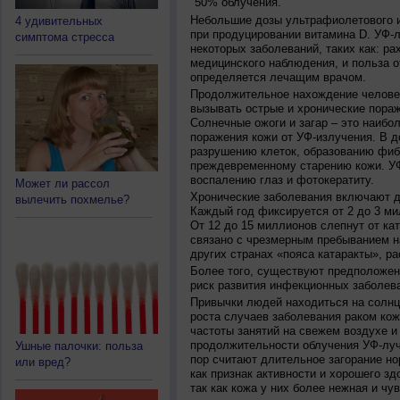
50% облучения.
Небольшие дозы ультрафиолетового и
4 удивительных
при продуцировании витамина D. УФ-
симптома стресса
некоторых заболеваний, таких как: рах
медицинского наблюдения, и польза о
определяется лечащим врачом.
Продолжительное нахождение челове
вызывать острые и хронические пораж
Солнечные ожоги и загар – это наибо
поражения кожи от УФ-излучения. В д
разрушению клеток, образованию фиб
преждевременному старению кожи. УФ
воспалению глаз и фотокератиту.
Может ли рассол
Хронические заболевания включают дв
вылечить похмелье?
Каждый год фиксируется от 2 до 3 ми
От 12 до 15 миллионов слепнут от ка
связано с чрезмерным пребыванием на
других странах «пояса катаракты», ра
Более того, существуют предположен
риск развития инфекционных заболева
Привычки людей находиться на солнц
роста случаев заболевания раком кож
частоты занятий на свежем воздухе и
продолжительности облучения УФ-луч
Ушные палочки: польза
пор считают длительное загорание но
или вред?
как признак активности и хорошего зд
так как кожа у них более нежная и чу