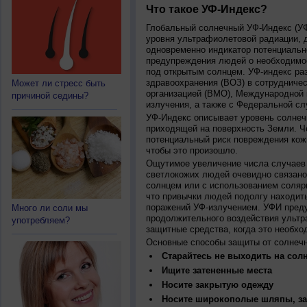
Что такое УФ-Индекс?
Глобальный солнечный УФ-Индекс (УФИ
уровня ультрафиолетовой радиации, 
одновременно индикатор потенциальн
предупреждения людей о необходимос
под открытым солнцем. УФ-индекс ра
здравоохранения (ВОЗ) в сотрудниче
Может ли стресс быть
организацией (ВМО), Международной
причиной седины?
излучения, а также с Федеральной с
УФ-Индекс описывает уровень солнеч
приходящей на поверхность Земли. Ч
потенциальный риск повреждения кожи
чтобы это произошло.
Ощутимое увеличение числа случаев 
светлокожих людей очевидно связано
солнцем или с использованием соляр
что привычки людей подолгу находить
поражений УФ-излучением. УФИ пред
Много ли соли мы
продолжительного воздействия ультр
употребляем?
защитные средства, когда это необхо
Основные способы защиты от солнеч
Старайтесь не выходить на солн
Ищите затененные места
Носите закрытую одежду
Носите широкополые шляпы, за