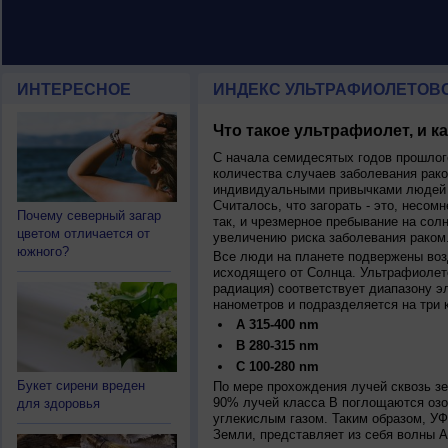
ИНТЕРЕСНОЕ
ИНДЕКС УЛЬТРАФИОЛЕТОВ
Что такое ультрафиолет, и к
С начала семидесятых годов прошлог
количества случаев заболевания рако
индивидуальными привычками людей 
Считалось, что загорать - это, несомн
Почему северный загар
так, и чрезмерное пребывание на сол
цветом отличается от
увеличению риска заболевания раком
южного?
Все люди на планете подвержены воз
исходящего от Солнца. Ультрафиолет
радиация) соответствует диапазону э
нанометров и подразделяется на три 
A 315-400 nm
B 280-315 nm
C 100-280 nm
Букет сирени вреден
По мере прохождения лучей сквозь з
90% лучей класса B поглощаются озо
для здоровья
углекислым газом. Таким образом, У
Земли, представляет из себя волны А