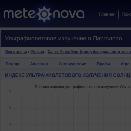
Главная
Пои
Ультрафиолетовое излучение в Парголово
Все страны
›
Россия
›
Санкт-Петербург (город федерального знач
Погода
Аллергия
Самочувствие
Профи
Агро
ИНДЕКС УЛЬТРАФИОЛЕТОВОГО ИЗЛУЧЕНИЯ СОЛНЦ