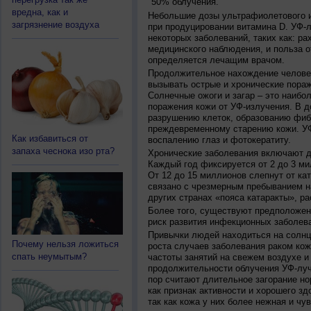
50% облучения.
вредна, как и
Небольшие дозы ультрафиолетового и
загрязнение воздуха
при продуцировании витамина D. УФ-
некоторых заболеваний, таких как: рах
медицинского наблюдения, и польза о
определяется лечащим врачом.
Продолжительное нахождение челове
вызывать острые и хронические пораж
Солнечные ожоги и загар – это наибо
поражения кожи от УФ-излучения. В д
разрушению клеток, образованию фиб
преждевременному старению кожи. УФ
Как избавиться от
воспалению глаз и фотокератиту.
запаха чеснока изо рта?
Хронические заболевания включают дв
Каждый год фиксируется от 2 до 3 ми
От 12 до 15 миллионов слепнут от ка
связано с чрезмерным пребыванием на
других странах «пояса катаракты», ра
Более того, существуют предположен
риск развития инфекционных заболева
Привычки людей находиться на солнц
Почему нельзя ложиться
роста случаев заболевания раком кож
спать неумытым?
частоты занятий на свежем воздухе и
продолжительности облучения УФ-луч
пор считают длительное загорание но
как признак активности и хорошего зд
так как кожа у них более нежная и чу