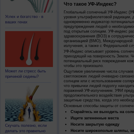
Что такое УФ-Индекс?
Глобальный солнечный УФ-Индекс (УФИ
Успех и богатство - в
уровня ультрафиолетовой радиации, 
одновременно индикатор потенциальн
ваших генах
предупреждения людей о необходимос
под открытым солнцем. УФ-индекс ра
здравоохранения (ВОЗ) в сотрудниче
организацией (ВМО), Международной
излучения, а также с Федеральной с
УФ-Индекс описывает уровень солнеч
приходящей на поверхность Земли. Ч
потенциальный риск повреждения кожи
чтобы это произошло.
Может ли стресс быть
Ощутимое увеличение числа случаев 
светлокожих людей очевидно связано
причиной седины?
солнцем или с использованием соляр
что привычки людей подолгу находить
поражений УФ-излучением. УФИ пред
продолжительного воздействия ультр
защитные средства, когда это необхо
Основные способы защиты от солнеч
Старайтесь не выходить на солн
Ищите затененные места
Носите закрытую одежду
Скучать полезно, если
Носите широкополые шляпы, за
делать это правильно