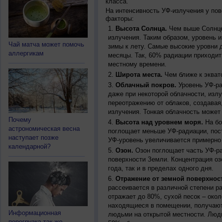
класса.
На интенсивность УФ-излучения у по
факторы:
Высота Солнца.
Чем выше Солнце 
излучения. Таким образом, уровень и
Чай матча может помочь
зимы к лету. Самые высокие уровни 
аллергикам
месяцы. Так, 60% радиации приходит
местному времени.
Широта места.
Чем ближе к экват
Облачный покров.
Уровень УФ-ра
даже при некоторой облачности, изл
переотражению от облаков, создавая
излучения. Тонкая облачность может
Почему
Высота над уровнем моря.
На бо
астрономическая весна
поглощает меньше УФ-радиации, пос
наступает позже
УФ-уровень увеличивается примерно
календарной?
Озон.
Озон поглощает часть УФ-ра
поверхности Земли. Концентрация оз
года, так и в пределах одного дня.
Отражение от земной поверхнос
рассеивается в различной степени р
отражает до 80%, сухой песок – окол
находящиеся в помещении, получают
Информационная
людьми на открытой местности. Люд
перегрузка так же