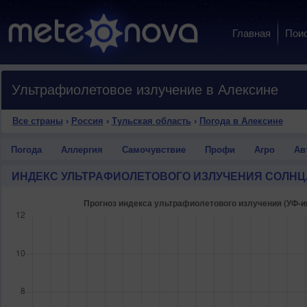
Главная
Пои
Ультрафиолетовое излучение в Алексине
Все страны
›
Россия
›
Тульская область
›
Погода в Алексине
Погода
Аллергия
Самочувствие
Профи
Агро
Ав
ИНДЕКС УЛЬТРАФИОЛЕТОВОГО ИЗЛУЧЕНИЯ СОЛНЦ