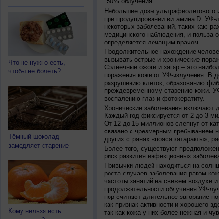
50% облучения.
Небольшие дозы ультрафиолетового и
при продуцировании витамина D. УФ-
некоторых заболеваний, таких как: рах
медицинского наблюдения, и польза о
определяется лечащим врачом.
Продолжительное нахождение челове
вызывать острые и хронические пораж
Что не нужно есть,
Солнечные ожоги и загар – это наибо
чтобы не болеть?
поражения кожи от УФ-излучения. В д
разрушению клеток, образованию фиб
преждевременному старению кожи. УФ
воспалению глаз и фотокератиту.
Хронические заболевания включают дв
Каждый год фиксируется от 2 до 3 ми
От 12 до 15 миллионов слепнут от ка
связано с чрезмерным пребыванием на
Тёмный шоколад
других странах «пояса катаракты», ра
замедляет старение
Более того, существуют предположен
риск развития инфекционных заболева
Привычки людей находиться на солнц
роста случаев заболевания раком кож
частоты занятий на свежем воздухе и
продолжительности облучения УФ-луч
пор считают длительное загорание но
как признак активности и хорошего зд
Кому нельзя есть
так как кожа у них более нежная и чу