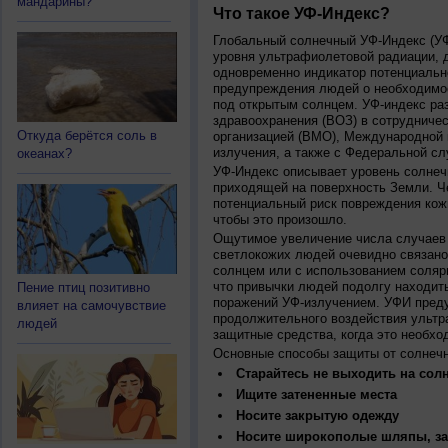
мандарины?
Что такое УФ-Индекс?
Глобальный солнечный УФ-Индекс (УФИ
уровня ультрафиолетовой радиации, 
одновременно индикатор потенциальн
предупреждения людей о необходимос
под открытым солнцем. УФ-индекс ра
здравоохранения (ВОЗ) в сотрудниче
Откуда берётся соль в
организацией (ВМО), Международной
излучения, а также с Федеральной с
океанах?
УФ-Индекс описывает уровень солнеч
приходящей на поверхность Земли. Ч
потенциальный риск повреждения кожи
чтобы это произошло.
Ощутимое увеличение числа случаев 
светлокожих людей очевидно связано
солнцем или с использованием соляр
что привычки людей подолгу находить
Пение птиц позитивно
поражений УФ-излучением. УФИ пред
влияет на самочувствие
продолжительного воздействия ультр
людей
защитные средства, когда это необхо
Основные способы защиты от солнеч
Старайтесь не выходить на солн
Ищите затененные места
Носите закрытую одежду
Носите широкополые шляпы, за