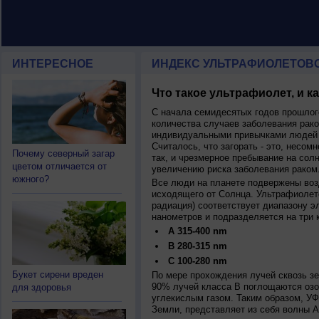
ИНТЕРЕСНОЕ
ИНДЕКС УЛЬТРАФИОЛЕТОВ
Что такое ультрафиолет, и к
С начала семидесятых годов прошлог
количества случаев заболевания рако
индивидуальными привычками людей 
Считалось, что загорать - это, несомн
Почему северный загар
так, и чрезмерное пребывание на сол
цветом отличается от
увеличению риска заболевания раком
южного?
Все люди на планете подвержены воз
исходящего от Солнца. Ультрафиолет
радиация) соответствует диапазону э
нанометров и подразделяется на три 
A 315-400 nm
B 280-315 nm
C 100-280 nm
Букет сирени вреден
По мере прохождения лучей сквозь з
90% лучей класса B поглощаются озо
для здоровья
углекислым газом. Таким образом, У
Земли, представляет из себя волны А