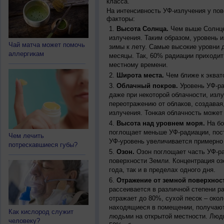
класса.
На интенсивность УФ-излучения у по
факторы:
Высота Солнца.
Чем выше Солнце 
излучения. Таким образом, уровень и
Чай матча может помочь
зимы к лету. Самые высокие уровни 
аллергикам
месяцы. Так, 60% радиации приходит
местному времени.
Широта места.
Чем ближе к экват
Облачный покров.
Уровень УФ-ра
даже при некоторой облачности, изл
переотражению от облаков, создавая
излучения. Тонкая облачность может
Высота над уровнем моря.
На бо
поглощает меньше УФ-радиации, пос
Чем лечить
УФ-уровень увеличивается примерно
потрескавшиеся губы?
Озон.
Озон поглощает часть УФ-ра
поверхности Земли. Концентрация оз
года, так и в пределах одного дня.
Отражение от земной поверхнос
рассеивается в различной степени р
отражает до 80%, сухой песок – окол
находящиеся в помещении, получают
Как кислород служит
людьми на открытой местности. Люд
человеку?