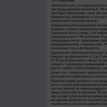
50% облучения.
Небольшие дозы ультрафиолетового и
при продуцировании витамина D. УФ-
некоторых заболеваний, таких как: рах
медицинского наблюдения, и польза о
определяется лечащим врачом.
Продолжительное нахождение челове
вызывать острые и хронические пораж
Солнечные ожоги и загар – это наибо
поражения кожи от УФ-излучения. В д
разрушению клеток, образованию фиб
преждевременному старению кожи. УФ
воспалению глаз и фотокератиту.
Хронические заболевания включают дв
Каждый год фиксируется от 2 до 3 ми
От 12 до 15 миллионов слепнут от ка
связано с чрезмерным пребыванием на
других странах «пояса катаракты», ра
Более того, существуют предположен
риск развития инфекционных заболева
Привычки людей находиться на солнц
роста случаев заболевания раком кож
частоты занятий на свежем воздухе и
продолжительности облучения УФ-луч
пор считают длительное загорание но
как признак активности и хорошего зд
так как кожа у них более нежная и чу