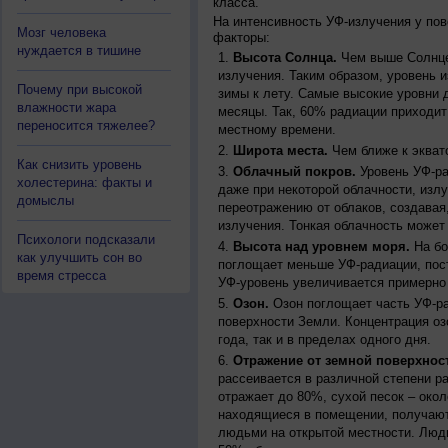
класса.
На интенсивность УФ-излучения у по
Мозг человека
факторы:
нуждается в тишине
Высота Солнца.
Чем выше Солнце 
излучения. Таким образом, уровень и
Почему при высокой
зимы к лету. Самые высокие уровни 
влажности жара
месяцы. Так, 60% радиации приходит
переносится тяжелее?
местному времени.
Широта места.
Чем ближе к экват
Как снизить уровень
Облачный покров.
Уровень УФ-ра
холестерина: факты и
даже при некоторой облачности, изл
домыслы
переотражению от облаков, создавая
излучения. Тонкая облачность может
Психологи подсказали
Высота над уровнем моря.
На бо
как улучшить сон во
поглощает меньше УФ-радиации, пос
время стресса
УФ-уровень увеличивается примерно
Озон.
Озон поглощает часть УФ-ра
поверхности Земли. Концентрация оз
года, так и в пределах одного дня.
Отражение от земной поверхнос
рассеивается в различной степени р
отражает до 80%, сухой песок – окол
находящиеся в помещении, получают
людьми на открытой местности. Люд