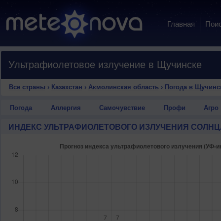
Главная
Пои
Ультрафиолетовое излучение в Щучинске
Все страны
›
Казахстан
›
Акмолинская область
›
Погода в Щучинс
Погода
Аллергия
Самочувствие
Профи
Агро
ИНДЕКС УЛЬТРАФИОЛЕТОВОГО ИЗЛУЧЕНИЯ СОЛНЦ