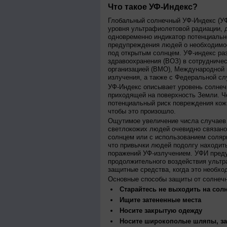
Что такое УФ-Индекс?
Глобальный солнечный УФ-Индекс (УФИ
уровня ультрафиолетовой радиации, 
одновременно индикатор потенциальн
предупреждения людей о необходимос
под открытым солнцем. УФ-индекс ра
здравоохранения (ВОЗ) в сотрудниче
организацией (ВМО), Международной
излучения, а также с Федеральной с
УФ-Индекс описывает уровень солнеч
приходящей на поверхность Земли. Ч
потенциальный риск повреждения кожи
чтобы это произошло.
Ощутимое увеличение числа случаев 
светлокожих людей очевидно связано
солнцем или с использованием соляр
что привычки людей подолгу находить
поражений УФ-излучением. УФИ пред
продолжительного воздействия ультр
защитные средства, когда это необхо
Основные способы защиты от солнеч
Старайтесь не выходить на солн
Ищите затененные места
Носите закрытую одежду
Носите широкополые шляпы, за