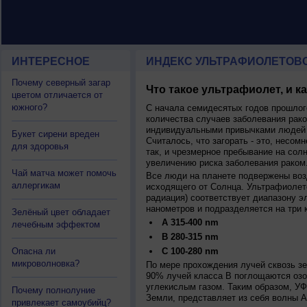
ИНТЕРЕСНОЕ
ИНДЕКС УЛЬТРАФИОЛЕТОВ
Почему северный загар
Что такое ультрафиолет, и к
цветом отличается от
южного?
С начала семидесятых годов прошлог
количества случаев заболевания рако
индивидуальными привычками людей 
Букет сирени вреден
Считалось, что загорать - это, несомн
для здоровья
так, и чрезмерное пребывание на сол
увеличению риска заболевания раком
Чай матча может помочь
Все люди на планете подвержены воз
аллергикам
исходящего от Солнца. Ультрафиолет
радиация) соответствует диапазону э
нанометров и подразделяется на три 
Зелёный цвет обладает
A 315-400 nm
лечебным эффектом
B 280-315 nm
Опасна ли
C 100-280 nm
микроволновка?
По мере прохождения лучей сквозь з
90% лучей класса B поглощаются озо
углекислым газом. Таким образом, У
Почему полнолуние
Земли, представляет из себя волны А
привлекает самоубийц?