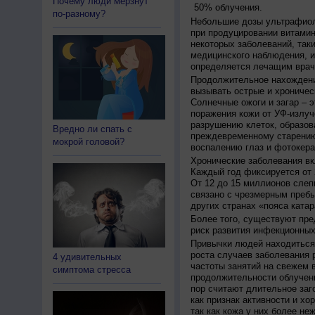
Почему люди мёрзнут
50% облучения.
по-разному?
Небольшие дозы ультрафиол
при продуцировании витамин
некоторых заболеваний, таких
медицинского наблюдения, и
определяется лечащим врач
Продолжительное нахождени
вызывать острые и хроничес
Солнечные ожоги и загар – 
поражения кожи от УФ-излуч
разрушению клеток, образов
Вредно ли спать с
преждевременному старению
мокрой головой?
воспалению глаз и фотокера
Хронические заболевания вк
Каждый год фиксируется от 
От 12 до 15 миллионов слеп
связано с чрезмерным пребы
других странах «пояса катар
Более того, существуют пре
риск развития инфекционных
Привычки людей находиться 
роста случаев заболевания 
4 удивительных
частоты занятий на свежем в
симптома стресса
продолжительности облучен
пор считают длительное заг
как признак активности и хо
так как кожа у них более не