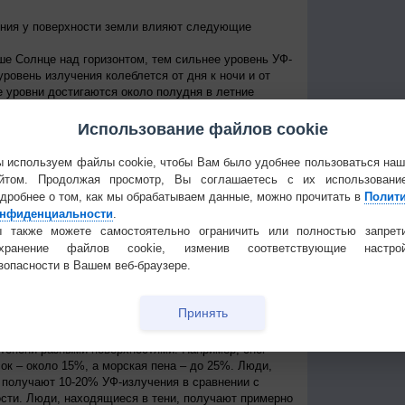
ения у поверхности земли влияют следующие
е Солнце над горизонтом, тем сильнее уровень УФ-
уровень излучения колеблется от дня к ночи и от
е уровни достигаются около полудня в летние
 приходит примерно между 11 и 15 часами дня по
Использование файлов cookie
 к экватору, тем выше уровень УФ-радиации
нь УФ-радиации выше при безоблачном небе, но
 используем файлы cookie, чтобы Вам было удобнее пользоваться на
ости, излучение может быть сильным, благодаря
йтом. Продолжая просмотр, Вы соглашаетесь с их использовани
создавая, таким образом, рассеянные источники
дробнее о том, как мы обрабатываем данные, можно прочитать в
Полит
сть может пропускать до 90% УФ-лучей.
нфиденциальности
.
ря.
На больших высотах атмосфера тоньше и
 также можете самостоятельно ограничить или полностью запрет
ации, поступающей от Солнца. Каждые 1000 метров
охранение файлов cookie, изменив соответствующие настрой
примерно на 10%.
зопасности в Вашем веб-браузере.
ть УФ-радиации, которая иначе могла бы достичь
трация озона в атмосфере колеблется как в течение
Принять
го дня.
оверхности.
УФ-радиация отражается или
степени разными поверхностями. Например, снег
ок – около 15%, а морская пена – до 25%. Люди,
получают 10-20% УФ-излучения в сравнении с
сти. Люди, находящиеся в тени, получают примерно