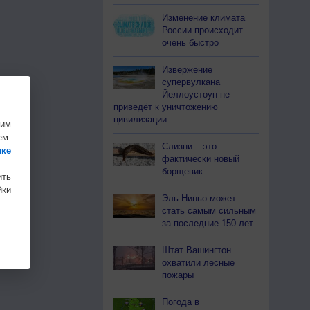
Изменение климата
России происходит
очень быстро
Извержение
супервулкана
Йеллоустоун не
приведёт к уничтожению
цивилизации
шим
ем.
Слизни – это
ике
фактически новый
борщевик
ить
ки
Эль-Ниньо может
стать самым сильным
за последние 150 лет
Штат Вашингтон
охватили лесные
пожары
Погода в