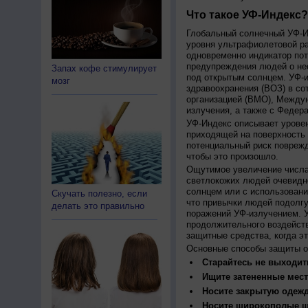
Что такое УФ-Индекс?
Глобальный солнечный УФ-Ин
уровня ультрафиолетовой ра
одновременно индикатор пот
предупреждения людей о нео
Запах кофе стимулирует
под открытым солнцем. УФ-и
мозг
здравоохранения (ВОЗ) в со
организацией (ВМО), Между
излучения, а также с Федер
УФ-Индекс описывает урове
приходящей на поверхность
потенциальный риск поврежд
чтобы это произошло.
Ощутимое увеличение числа
светлокожих людей очевидн
солнцем или с использовани
Скучать полезно, если
что привычки людей подолгу
делать это правильно
поражений УФ-излучением. 
продолжительного воздейст
защитные средства, когда э
Основные способы защиты о
Старайтесь не выходить
Ищите затененные мест
Носите закрытую одеж
Носите широкополые шл