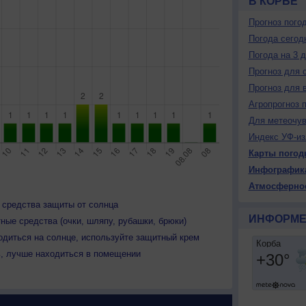
В КОРБЕ
Прогноз пого
Погода сегод
Погода на 3 
Прогноз для 
Прогноз для 
Агропрогноз 
Для метеочу
Индекс УФ-из
Карты погод
Инфографик
Атмосферно
 средства защиты от солнца
ИНФОРМЕ
ные средства (очки, шляпу, рубашки, брюки)
одиться на солнце, используйте защитный крем
ь, лучше находиться в помещении