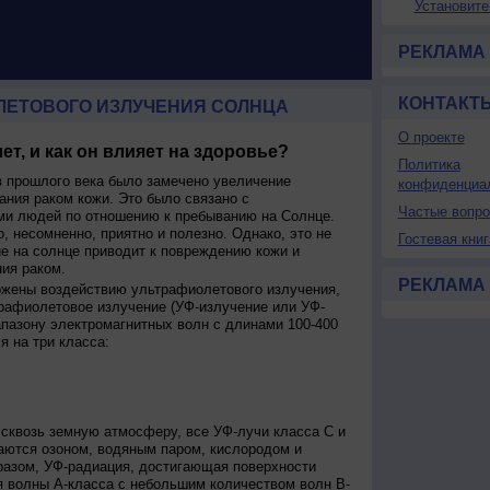
Установите
РЕКЛАМА
КОНТАКТ
ЛЕТОВОГО ИЗЛУЧЕНИЯ СОЛНЦА
О проекте
ет, и как он влияет на здоровье?
Политика
 прошлого века было замечено увеличение
конфиденциа
ания раком кожи. Это было связано с
Частые вопр
и людей по отношению к пребыванию на Солнце.
о, несомненно, приятно и полезно. Однако, это не
Гостевая книг
ие на солнце приводит к повреждению кожи и
ия раком.
РЕКЛАМА
ржены воздействию ультрафиолетового излучения,
рафиолетовое излучение (УФ-излучение или УФ-
апазону электромагнитных волн с длинами 100-400
я на три класса:
сквозь земную атмосферу, все УФ-лучи класса C и
аются озоном, водяным паром, кислородом и
разом, УФ-радиация, достигающая поверхности
я волны А-класса с небольшим количеством волн В-