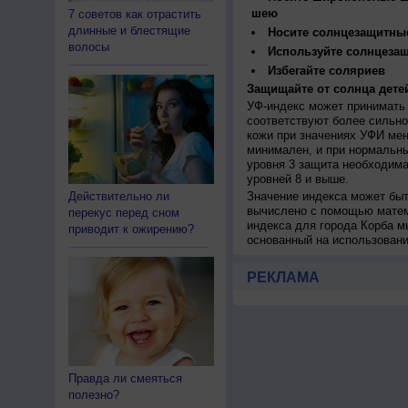
шею
7 советов как отрастить
длинные и блестящие
Носите солнцезащитны
волосы
Используйте солнцеза
Избегайте соляриев
Защищайте от солнца детей
УФ-индекс может принимать 
соответствуют более сильно
кожи при значениях УФИ мен
минимален, и при нормальны
уровня 3 защита необходима
уровней 8 и выше.
Действительно ли
Значение индекса может быт
вычислено с помощью матем
перекус перед сном
индекса для города Корба м
приводит к ожирению?
основанный на использован
РЕКЛАМА
Правда ли смеяться
полезно?