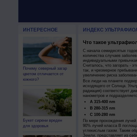
ИНТЕРЕСНОЕ
ИНДЕКС УЛЬТРАФИО
Что такое ультрафиол
С начала семидесятых годов
количества случаев заболев
индивидуальными привычкам
Считалось, что загорать - эт
Почему северный загар
так, и чрезмерное пребыван
цветом отличается от
увеличению риска заболеван
южного?
Все люди на планете подве
исходящего от Солнца. Ульт
радиация) соответствует ди
нанометров и подразделяетс
A 315-400 nm
B 280-315 nm
C 100-280 nm
Букет сирени вреден
По мере прохождения лучей 
90% лучей класса B поглощ
для здоровья
углекислым газом. Таким об
Земли, представляет из себ