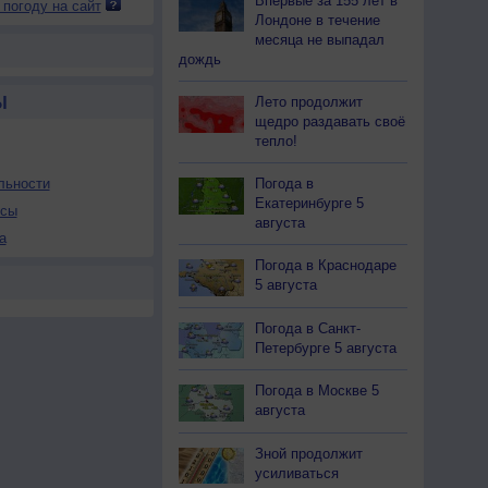
Впервые за 155 лет в
 погоду на сайт
Лондоне в течение
месяца не выпадал
дождь
Лето продолжит
Ы
щедро раздавать своё
тепло!
Погода в
льности
Екатеринбурге 5
осы
августа
а
Погода в Краснодаре
5 августа
Погода в Санкт-
Петербурге 5 августа
Погода в Москве 5
августа
Зной продолжит
усиливаться