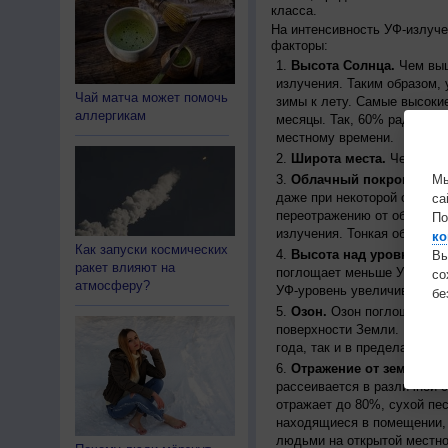
класса.
На интенсивность УФ-излуч
факторы:
Высота Солнца.
Чем выш
излучения. Таким образом, 
Чай матча может помочь
зимы к лету. Самые высоки
аллергикам
месяцы. Так, 60% радиации
местному времени.
Широта места.
Чем ближе
Облачный покров.
Урове
Мы
даже при некоторой облачн
са
переотражению от облаков, 
По
излучения. Тонкая облачно
ко
Как запуски космических
Высота над уровнем мо
Вы
ракет влияют на
поглощает меньше УФ-ради
с
атмосферу?
УФ-уровень увеличивается 
бе
Озон.
Озон поглощает час
поверхности Земли. Концен
года, так и в пределах одно
Отражение от земной п
рассеивается в различной 
отражает до 80%, сухой пес
находящиеся в помещении, 
людьми на открытой местно