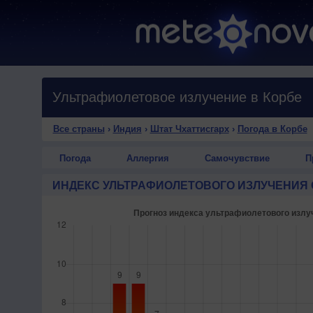
Ультрафиолетовое излучение в Корбе
Все страны
›
Индия
›
Штат Чхаттисгарх
›
Погода в Корбе
Погода
Аллергия
Самочувствие
П
ИНДЕКС УЛЬТРАФИОЛЕТОВОГО ИЗЛУЧЕНИЯ