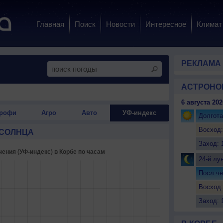
Главная
Поиск
Новости
Интересное
Климат
РЕКЛАМА
АСТРОНО
6 августа 202
рофи
Агро
Авто
УФ-индекс
Долгота
Восход:
 СОЛНЦА
Заход: 
24-й лу
Посл.че
Восход:
Заход: 