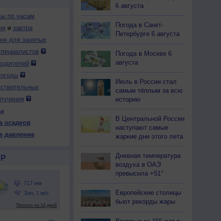
6 августа
ды по часам
Погода в Санкт-
ня
и
завтра
Петербурге 6 августа
дня для занятых
специалистов
Погода в Москве 6
августа
водителей
погоды
Июль в России стал
вствительных
самым тёплым за всю
лучения
историю
ы
В Центральной России
а осадков
наступают самые
е давление
жаркие дни этого лета
Дневная температура
Р
воздуха в ОАЭ
превысила +51°
Европейские столицы
бьют рекорды жары