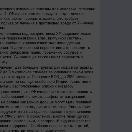
етового излучения полезны для человека, особенно
а D. УФ-лучи также используются для лечения
 как: рахит, псориаз и экзема. Это требует
 польза от лечения в противовес вреду от УФ-лучей
ом.
е человека под воздействием УФ-радиации может
кие поражения кожи, глаз, иммунной системы.
это наиболее хорошо известные последствия
ения. В долгосрочной перспективе это приводит к
анию фиброзной ткани, поражению сосудов и
 кожи. УФ-радиация также может приводить к
титу.
лючают две большие группы: рак кожи и катаракта.
2 до 3 миллионов случаев заболевания раком кожи.
нут от катаракты. По оценке ВОЗ, до 20% случаев
ванием на солнце, особенно в Индии, Пакистане и
акты», расположенных близко к экватору.
дположения, что УФ-излучение может увеличивать
 заболеваний и снижать эффект от вакцинаций.
на солнце как можно дольше могут быть причиной
раком кожи в последние десятилетия. Увеличение
оздухе и тяга к загоранию приводят к увеличению
ия УФ-лучами. К сожалению, многие люди до сих
орание нормальным, а загорелый вид оценивается
рошего здоровья. Особенно опасно это для детей,
жная и чувствительная к поражениям.