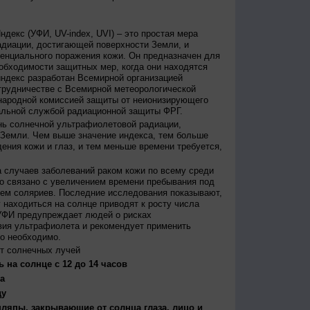
декс (УФИ, UV-index, UVI) – это простая мера
диации, достигающей поверхности Земли, и
енциального поражения кожи. Он предназначен для
бходимости защитных мер, когда они находятся
ндекс разработан Всемирной организацией
трудничестве с Всемирной метеорологической
народной комиссией защиты от неионизирующего
альной службой радиационной защиты ФРГ.
нь солнечной ультрафиолетовой радиации,
 Земли. Чем выше значение индекса, тем больше
ения кожи и глаз, и тем меньше времени требуется,
 случаев заболеваний раком кожи по всему среди
о связано с увеличением времени пребывания под
ем соляриев. Последние исследования показывают,
 находиться на солнце приводят к росту числа
УФИ предупреждает людей о рисках
вия ультрафиолета и рекомендует применить
то необходимо.
т солнечных лучей
 на солнце с 12 до 14 часов
а
ду
япы, закрывающие от солнца глаза, лицо и