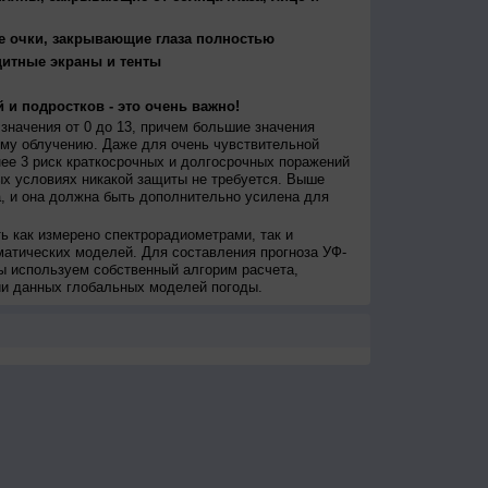
е очки, закрывающие глаза полностью
щитные экраны и тенты
 и подростков - это очень важно!
значения от 0 до 13, причем большие значения
му облучению. Даже для очень чувствительной
ее 3 риск краткосрочных и долгосрочных поражений
х условиях никакой защиты не требуется. Выше
, и она должна быть дополнительно усилена для
ь как измерено спектрорадиометрами, так и
атических моделей. Для составления прогноза УФ-
ы используем собственный алгорим расчета,
ии данных глобальных моделей погоды.