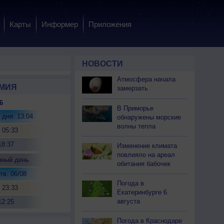
Карты
Информер
Приложения
НОВОСТИ
Атмосфера начала
МИЯ
замерзать
6
В Приморье
 дня: 13:04
обнаружены морские
волны тепла
 05:33
18:37
Изменение климата
повлияло на ареал
нный день
обитания бабочек
тв. 06/08
Погода в
 23:33
Екатеринбурге 6
августа
12:25
Погода в Краснодаре