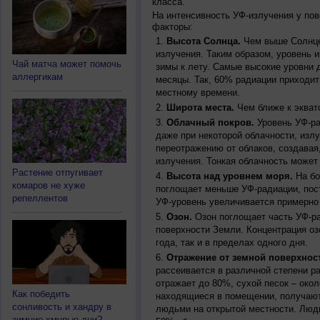
класса.
На интенсивность УФ-излучения у по
факторы:
Высота Солнца.
Чем выше Солнце 
излучения. Таким образом, уровень и
Чай матча может помочь
зимы к лету. Самые высокие уровни 
аллергикам
месяцы. Так, 60% радиации приходит
местному времени.
Широта места.
Чем ближе к экват
Облачный покров.
Уровень УФ-ра
даже при некоторой облачности, изл
переотражению от облаков, создавая
излучения. Тонкая облачность может
Растение отпугивает
Высота над уровнем моря.
На бо
комаров не хуже
поглощает меньше УФ-радиации, пос
репеллентов
УФ-уровень увеличивается примерно
Озон.
Озон поглощает часть УФ-ра
поверхности Земли. Концентрация оз
года, так и в пределах одного дня.
Отражение от земной поверхнос
рассеивается в различной степени р
отражает до 80%, сухой песок – окол
Как победить
находящиеся в помещении, получают
сонливость и хандру в
людьми на открытой местности. Люд
зимние хмурые дни?