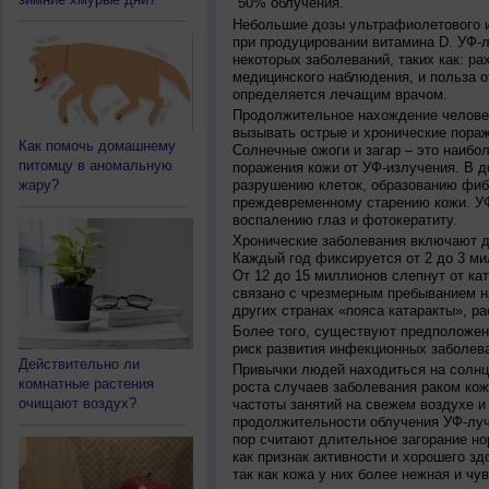
50% облучения.
Небольшие дозы ультрафиолетового и
при продуцировании витамина D. УФ-
некоторых заболеваний, таких как: рах
медицинского наблюдения, и польза о
определяется лечащим врачом.
Продолжительное нахождение челове
вызывать острые и хронические пораж
Как помочь домашнему
Солнечные ожоги и загар – это наибо
питомцу в аномальную
поражения кожи от УФ-излучения. В д
жару?
разрушению клеток, образованию фиб
преждевременному старению кожи. УФ
воспалению глаз и фотокератиту.
Хронические заболевания включают дв
Каждый год фиксируется от 2 до 3 ми
От 12 до 15 миллионов слепнут от ка
связано с чрезмерным пребыванием на
других странах «пояса катаракты», ра
Более того, существуют предположен
риск развития инфекционных заболева
Действительно ли
Привычки людей находиться на солнц
комнатные растения
роста случаев заболевания раком кож
очищают воздух?
частоты занятий на свежем воздухе и
продолжительности облучения УФ-луч
пор считают длительное загорание но
как признак активности и хорошего зд
так как кожа у них более нежная и чу