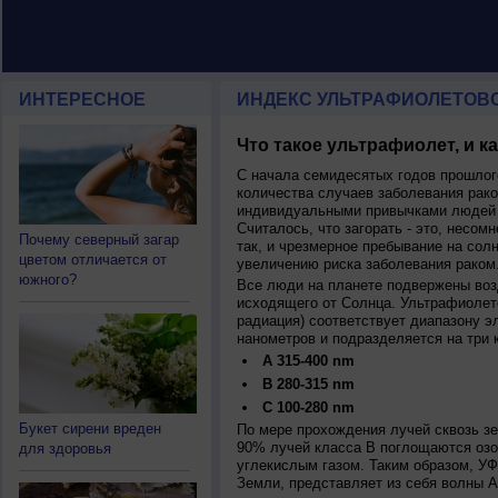
ИНТЕРЕСНОЕ
ИНДЕКС УЛЬТРАФИОЛЕТОВ
Что такое ультрафиолет, и к
С начала семидесятых годов прошлог
количества случаев заболевания рако
индивидуальными привычками людей 
Считалось, что загорать - это, несомн
Почему северный загар
так, и чрезмерное пребывание на сол
цветом отличается от
увеличению риска заболевания раком
южного?
Все люди на планете подвержены воз
исходящего от Солнца. Ультрафиолет
радиация) соответствует диапазону э
нанометров и подразделяется на три 
A 315-400 nm
B 280-315 nm
C 100-280 nm
Букет сирени вреден
По мере прохождения лучей сквозь з
90% лучей класса B поглощаются озо
для здоровья
углекислым газом. Таким образом, У
Земли, представляет из себя волны А