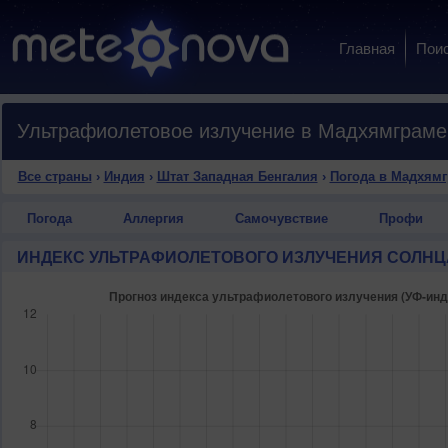
Главная
Пои
Ультрафиолетовое излучение в Мадхямграме
Все страны
›
Индия
›
Штат Западная Бенгалия
›
Погода в Мадхям
Погода
Аллергия
Самочувствие
Профи
ИНДЕКС УЛЬТРАФИОЛЕТОВОГО ИЗЛУЧЕНИЯ СОЛНЦ