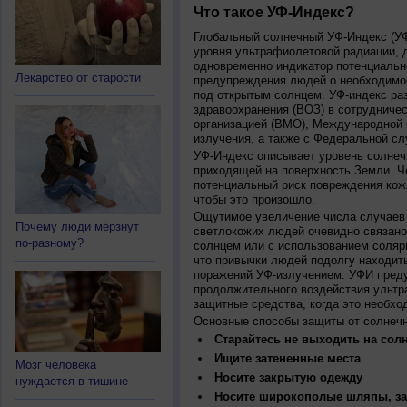
Что такое УФ-Индекс?
Глобальный солнечный УФ-Индекс (УФИ
уровня ультрафиолетовой радиации, 
одновременно индикатор потенциальн
Лекарство от старости
предупреждения людей о необходимос
под открытым солнцем. УФ-индекс ра
здравоохранения (ВОЗ) в сотрудниче
организацией (ВМО), Международной
излучения, а также с Федеральной с
УФ-Индекс описывает уровень солнеч
приходящей на поверхность Земли. Ч
потенциальный риск повреждения кожи
чтобы это произошло.
Ощутимое увеличение числа случаев 
Почему люди мёрзнут
светлокожих людей очевидно связано
по-разному?
солнцем или с использованием соляр
что привычки людей подолгу находить
поражений УФ-излучением. УФИ пред
продолжительного воздействия ультр
защитные средства, когда это необхо
Основные способы защиты от солнеч
Старайтесь не выходить на солн
Ищите затененные места
Мозг человека
Носите закрытую одежду
нуждается в тишине
Носите широкополые шляпы, за