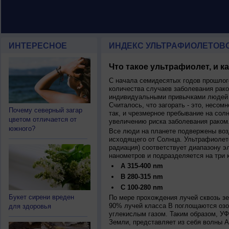
ИНТЕРЕСНОЕ
ИНДЕКС УЛЬТРАФИОЛЕТОВ
Что такое ультрафиолет, и к
С начала семидесятых годов прошлог
количества случаев заболевания рако
индивидуальными привычками людей 
Считалось, что загорать - это, несомн
Почему северный загар
так, и чрезмерное пребывание на сол
цветом отличается от
увеличению риска заболевания раком
южного?
Все люди на планете подвержены воз
исходящего от Солнца. Ультрафиолет
радиация) соответствует диапазону э
нанометров и подразделяется на три 
A 315-400 nm
B 280-315 nm
C 100-280 nm
Букет сирени вреден
По мере прохождения лучей сквозь з
90% лучей класса B поглощаются озо
для здоровья
углекислым газом. Таким образом, У
Земли, представляет из себя волны А