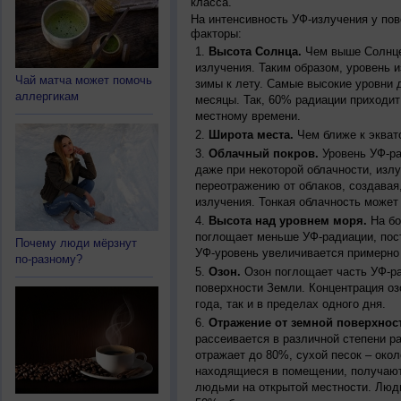
класса.
На интенсивность УФ-излучения у по
факторы:
Высота Солнца.
Чем выше Солнце 
излучения. Таким образом, уровень и
Чай матча может помочь
зимы к лету. Самые высокие уровни 
аллергикам
месяцы. Так, 60% радиации приходит
местному времени.
Широта места.
Чем ближе к экват
Облачный покров.
Уровень УФ-ра
даже при некоторой облачности, изл
переотражению от облаков, создавая
излучения. Тонкая облачность может
Высота над уровнем моря.
На бо
поглощает меньше УФ-радиации, пос
Почему люди мёрзнут
УФ-уровень увеличивается примерно
по-разному?
Озон.
Озон поглощает часть УФ-ра
поверхности Земли. Концентрация оз
года, так и в пределах одного дня.
Отражение от земной поверхнос
рассеивается в различной степени р
отражает до 80%, сухой песок – окол
находящиеся в помещении, получают
людьми на открытой местности. Люд