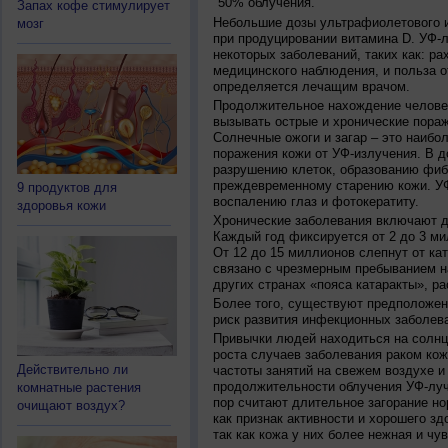
50% облучения.
Запах кофе стимулирует
Небольшие дозы ультрафиолетового и
мозг
при продуцировании витамина D. УФ-
некоторых заболеваний, таких как: рах
медицинского наблюдения, и польза о
определяется лечащим врачом.
Продолжительное нахождение челове
вызывать острые и хронические пораж
Солнечные ожоги и загар – это наибо
поражения кожи от УФ-излучения. В д
разрушению клеток, образованию фиб
преждевременному старению кожи. УФ
9 продуктов для
воспалению глаз и фотокератиту.
здоровья кожи
Хронические заболевания включают дв
Каждый год фиксируется от 2 до 3 ми
От 12 до 15 миллионов слепнут от ка
связано с чрезмерным пребыванием на
других странах «пояса катаракты», ра
Более того, существуют предположен
риск развития инфекционных заболева
Привычки людей находиться на солнц
роста случаев заболевания раком кож
Действительно ли
частоты занятий на свежем воздухе и
продолжительности облучения УФ-луч
комнатные растения
пор считают длительное загорание но
очищают воздух?
как признак активности и хорошего зд
так как кожа у них более нежная и чу