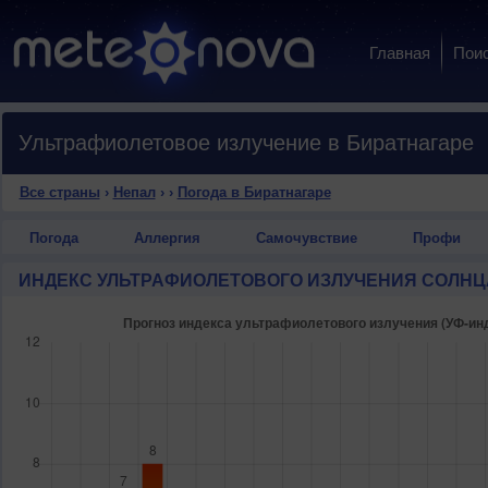
Главная
Пои
Ультрафиолетовое излучение в Биратнагаре
Все страны
›
Непал
›
›
Погода в Биратнагаре
Погода
Аллергия
Самочувствие
Профи
ИНДЕКС УЛЬТРАФИОЛЕТОВОГО ИЗЛУЧЕНИЯ СОЛНЦ