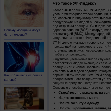
Что такое УФ-Индекс?
Глобальный солнечный УФ-Индекс (УФИ
уровня ультрафиолетовой радиации, 
одновременно индикатор потенциальн
предупреждения людей о необходимос
под открытым солнцем. УФ-индекс ра
здравоохранения (ВОЗ) в сотрудниче
Почему морщины могут
организацией (ВМО), Международной
быть полезны?
излучения, а также с Федеральной с
УФ-Индекс описывает уровень солнеч
приходящей на поверхность Земли. Ч
потенциальный риск повреждения кожи
чтобы это произошло.
Ощутимое увеличение числа случаев 
светлокожих людей очевидно связано
солнцем или с использованием соляр
что привычки людей подолгу находить
поражений УФ-излучением. УФИ пред
Как избавиться от боли в
продолжительного воздействия ультр
колене?
защитные средства, когда это необхо
Основные способы защиты от солнеч
Старайтесь не выходить на солн
Ищите затененные места
Носите закрытую одежду
Носите широкополые шляпы, за