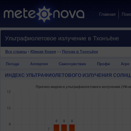
Главная
Пои
Ультрафиолетовое излучение в Тхонъёне
Все страны
›
Южная Корея
›
›
Погода в Тхонъёне
Погода
Аллергия
Самочувствие
Профи
Агро
ИНДЕКС УЛЬТРАФИОЛЕТОВОГО ИЗЛУЧЕНИЯ СОЛНЦ