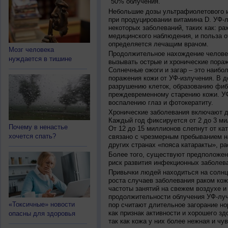
50% облучения.
Небольшие дозы ультрафиолетового и
при продуцировании витамина D. УФ-
некоторых заболеваний, таких как: рах
медицинского наблюдения, и польза о
определяется лечащим врачом.
Мозг человека
Продолжительное нахождение челове
нуждается в тишине
вызывать острые и хронические пораж
Солнечные ожоги и загар – это наибо
поражения кожи от УФ-излучения. В д
разрушению клеток, образованию фиб
преждевременному старению кожи. УФ
воспалению глаз и фотокератиту.
Хронические заболевания включают дв
Каждый год фиксируется от 2 до 3 ми
Почему в ненастье
От 12 до 15 миллионов слепнут от ка
хочется спать?
связано с чрезмерным пребыванием на
других странах «пояса катаракты», ра
Более того, существуют предположен
риск развития инфекционных заболева
Привычки людей находиться на солнц
роста случаев заболевания раком кож
частоты занятий на свежем воздухе и
продолжительности облучения УФ-луч
«Токсичные» новости
пор считают длительное загорание но
как признак активности и хорошего зд
опасны для здоровья
так как кожа у них более нежная и чу