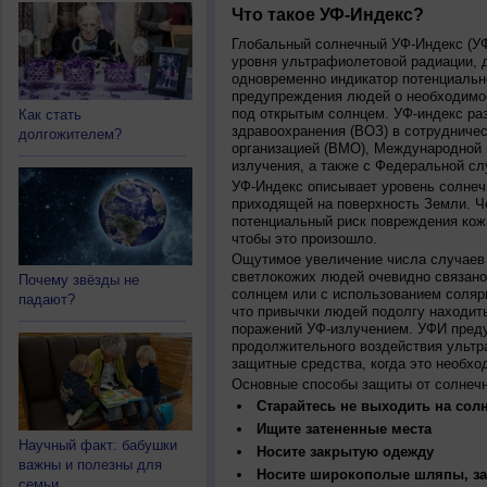
Что такое УФ-Индекс?
Глобальный солнечный УФ-Индекс (УФИ
уровня ультрафиолетовой радиации, 
одновременно индикатор потенциальн
предупреждения людей о необходимос
под открытым солнцем. УФ-индекс ра
Как стать
здравоохранения (ВОЗ) в сотрудниче
долгожителем?
организацией (ВМО), Международной
излучения, а также с Федеральной с
УФ-Индекс описывает уровень солнеч
приходящей на поверхность Земли. Ч
потенциальный риск повреждения кожи
чтобы это произошло.
Ощутимое увеличение числа случаев 
светлокожих людей очевидно связано
Почему звёзды не
солнцем или с использованием соляр
падают?
что привычки людей подолгу находить
поражений УФ-излучением. УФИ пред
продолжительного воздействия ультр
защитные средства, когда это необхо
Основные способы защиты от солнеч
Старайтесь не выходить на солн
Ищите затененные места
Научный факт: бабушки
Носите закрытую одежду
важны и полезны для
Носите широкополые шляпы, за
семьи