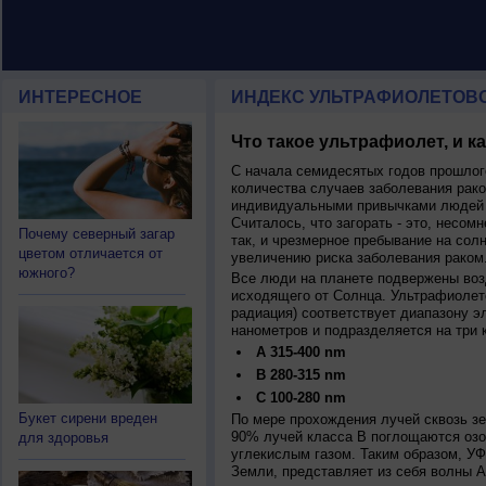
ИНТЕРЕСНОЕ
ИНДЕКС УЛЬТРАФИОЛЕТОВ
Что такое ультрафиолет, и к
С начала семидесятых годов прошлог
количества случаев заболевания рако
индивидуальными привычками людей 
Считалось, что загорать - это, несомн
Почему северный загар
так, и чрезмерное пребывание на сол
цветом отличается от
увеличению риска заболевания раком
южного?
Все люди на планете подвержены воз
исходящего от Солнца. Ультрафиолет
радиация) соответствует диапазону э
нанометров и подразделяется на три 
A 315-400 nm
B 280-315 nm
C 100-280 nm
Букет сирени вреден
По мере прохождения лучей сквозь з
90% лучей класса B поглощаются озо
для здоровья
углекислым газом. Таким образом, У
Земли, представляет из себя волны А