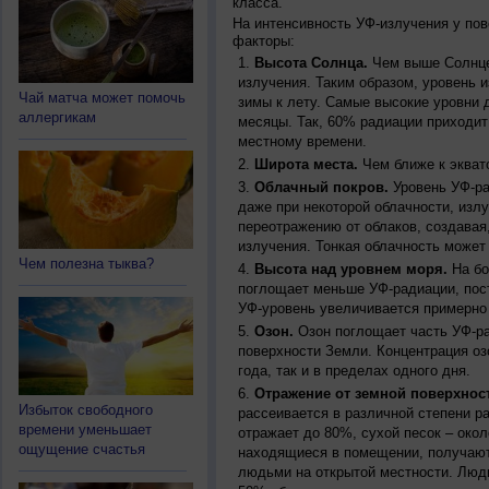
класса.
На интенсивность УФ-излучения у по
факторы:
Высота Солнца.
Чем выше Солнце 
излучения. Таким образом, уровень и
Чай матча может помочь
зимы к лету. Самые высокие уровни 
аллергикам
месяцы. Так, 60% радиации приходит
местному времени.
Широта места.
Чем ближе к экват
Облачный покров.
Уровень УФ-ра
даже при некоторой облачности, изл
переотражению от облаков, создавая
излучения. Тонкая облачность может
Чем полезна тыква?
Высота над уровнем моря.
На бо
поглощает меньше УФ-радиации, пос
УФ-уровень увеличивается примерно
Озон.
Озон поглощает часть УФ-ра
поверхности Земли. Концентрация оз
года, так и в пределах одного дня.
Отражение от земной поверхнос
Избыток свободного
рассеивается в различной степени р
времени уменьшает
отражает до 80%, сухой песок – окол
ощущение счастья
находящиеся в помещении, получают
людьми на открытой местности. Люд