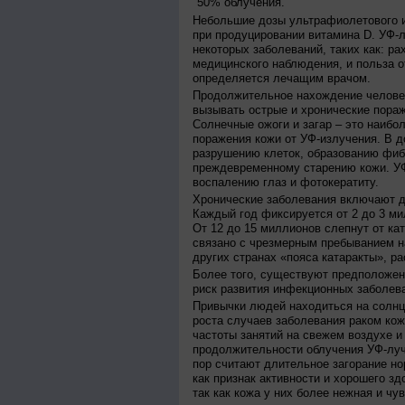
50% облучения.
Небольшие дозы ультрафиолетового и
при продуцировании витамина D. УФ-
некоторых заболеваний, таких как: рах
медицинского наблюдения, и польза о
определяется лечащим врачом.
Продолжительное нахождение челове
вызывать острые и хронические пораж
Солнечные ожоги и загар – это наибо
поражения кожи от УФ-излучения. В д
разрушению клеток, образованию фиб
преждевременному старению кожи. УФ
воспалению глаз и фотокератиту.
Хронические заболевания включают дв
Каждый год фиксируется от 2 до 3 ми
От 12 до 15 миллионов слепнут от ка
связано с чрезмерным пребыванием на
других странах «пояса катаракты», ра
Более того, существуют предположен
риск развития инфекционных заболева
Привычки людей находиться на солнц
роста случаев заболевания раком кож
частоты занятий на свежем воздухе и
продолжительности облучения УФ-луч
пор считают длительное загорание но
как признак активности и хорошего зд
так как кожа у них более нежная и чу