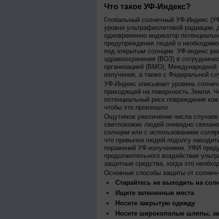
Что такое УФ-Индекс?
Глобальный солнечный УФ-Индекс (УФИ
уровня ультрафиолетовой радиации, 
одновременно индикатор потенциальн
предупреждения людей о необходимос
под открытым солнцем. УФ-индекс ра
здравоохранения (ВОЗ) в сотрудниче
организацией (ВМО), Международной
излучения, а также с Федеральной с
УФ-Индекс описывает уровень солнеч
приходящей на поверхность Земли. Ч
потенциальный риск повреждения кожи
чтобы это произошло.
Ощутимое увеличение числа случаев 
светлокожих людей очевидно связано
солнцем или с использованием соляр
что привычки людей подолгу находить
поражений УФ-излучением. УФИ пред
продолжительного воздействия ультр
защитные средства, когда это необхо
Основные способы защиты от солнеч
Старайтесь не выходить на солн
Ищите затененные места
Носите закрытую одежду
Носите широкополые шляпы, за