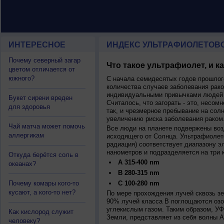
ИНТЕРЕСНОЕ
ИНДЕКС УЛЬТРАФИОЛЕТОВ
Почему северный загар
Что такое ультрафиолет, и к
цветом отличается от
южного?
С начала семидесятых годов прошлог
количества случаев заболевания рако
индивидуальными привычками людей 
Букет сирени вреден
Считалось, что загорать - это, несомн
для здоровья
так, и чрезмерное пребывание на сол
увеличению риска заболевания раком
Чай матча может помочь
Все люди на планете подвержены воз
аллергикам
исходящего от Солнца. Ультрафиолет
радиация) соответствует диапазону э
нанометров и подразделяется на три 
Откуда берётся соль в
A 315-400 nm
океанах?
B 280-315 nm
Почему комары кого-то
C 100-280 nm
кусают, а кого-то нет?
По мере прохождения лучей сквозь з
90% лучей класса B поглощаются озо
углекислым газом. Таким образом, У
Как кислород служит
Земли, представляет из себя волны А
человеку?