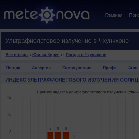
Главная
Пои
Ультрафиолетовое излучение в Чхунчхоне
Все страны
›
Южная Корея
›
›
Погода в Чхунчхоне
Погода
Аллергия
Самочувствие
Профи
Агро
ИНДЕКС УЛЬТРАФИОЛЕТОВОГО ИЗЛУЧЕНИЯ СОЛНЦ