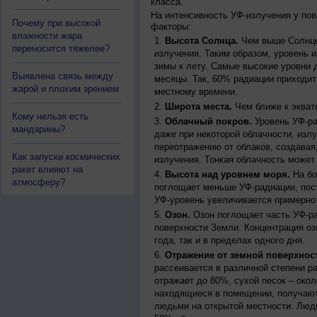
класса.
На интенсивность УФ-излучения у по
Почему при высокой
факторы:
влажности жара
Высота Солнца.
Чем выше Солнце 
переносится тяжелее?
излучения. Таким образом, уровень и
зимы к лету. Самые высокие уровни 
Выявлена связь между
месяцы. Так, 60% радиации приходит
жарой и плохим зрением
местному времени.
Широта места.
Чем ближе к экват
Кому нельзя есть
Облачный покров.
Уровень УФ-ра
мандарины?
даже при некоторой облачности, изл
переотражению от облаков, создавая
Как запуски космических
излучения. Тонкая облачность может
ракет влияют на
Высота над уровнем моря.
На бо
атмосферу?
поглощает меньше УФ-радиации, пос
УФ-уровень увеличивается примерно
Озон.
Озон поглощает часть УФ-ра
поверхности Земли. Концентрация оз
года, так и в пределах одного дня.
Отражение от земной поверхнос
рассеивается в различной степени р
отражает до 80%, сухой песок – окол
находящиеся в помещении, получают
людьми на открытой местности. Люд