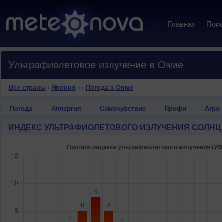
Главная
Пои
Ультрафиолетовое излучение в Ояме
Все страны
›
Япония
›
›
Погода в Ояме
Погода
Аллергия
Самочувствие
Профи
Агро
ИНДЕКС УЛЬТРАФИОЛЕТОВОГО ИЗЛУЧЕНИЯ СОЛНЦ