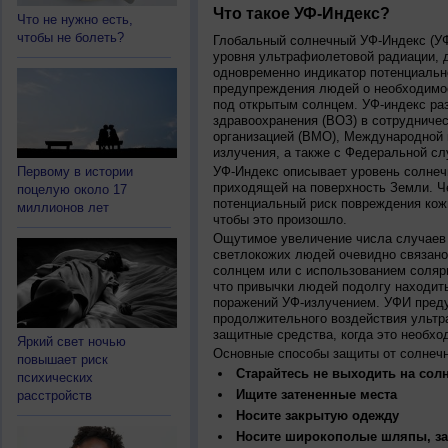
Что такое УФ-Индекс?
Что не нужно есть,
чтобы не болеть?
Глобальный солнечный УФ-Индекс (УФИ
уровня ультрафиолетовой радиации, 
одновременно индикатор потенциальн
предупреждения людей о необходимос
под открытым солнцем. УФ-индекс ра
здравоохранения (ВОЗ) в сотрудниче
организацией (ВМО), Международной
излучения, а также с Федеральной с
Первому в истории
УФ-Индекс описывает уровень солнеч
приходящей на поверхность Земли. Ч
поцелую около 17
потенциальный риск повреждения кожи
миллионов лет
чтобы это произошло.
Ощутимое увеличение числа случаев 
светлокожих людей очевидно связано
солнцем или с использованием соляр
что привычки людей подолгу находить
поражений УФ-излучением. УФИ пред
продолжительного воздействия ультр
защитные средства, когда это необхо
Яркий свет ночью
Основные способы защиты от солнеч
повышает риск
Старайтесь не выходить на солн
психических
Ищите затененные места
расстройств
Носите закрытую одежду
Носите широкополые шляпы, за