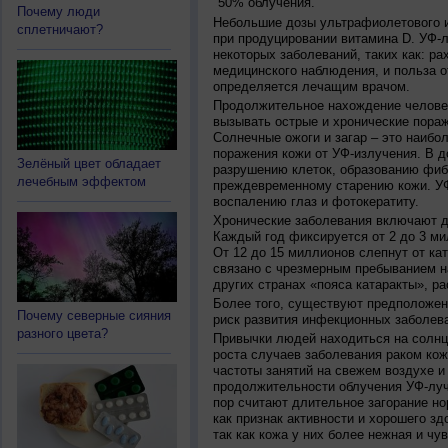
50% облучения.
Почему люди
Небольшие дозы ультрафиолетового и
сплетничают?
при продуцировании витамина D. УФ-
некоторых заболеваний, таких как: рах
медицинского наблюдения, и польза о
определяется лечащим врачом.
Продолжительное нахождение челове
вызывать острые и хронические пораж
Солнечные ожоги и загар – это наибо
поражения кожи от УФ-излучения. В д
Зелёный цвет обладает
разрушению клеток, образованию фиб
лечебным эффектом
преждевременному старению кожи. УФ
воспалению глаз и фотокератиту.
Хронические заболевания включают дв
Каждый год фиксируется от 2 до 3 ми
От 12 до 15 миллионов слепнут от ка
связано с чрезмерным пребыванием на
других странах «пояса катаракты», ра
Более того, существуют предположен
Почему северные сияния
риск развития инфекционных заболева
разного цвета?
Привычки людей находиться на солнц
роста случаев заболевания раком кож
частоты занятий на свежем воздухе и
продолжительности облучения УФ-луч
пор считают длительное загорание но
как признак активности и хорошего зд
так как кожа у них более нежная и чу