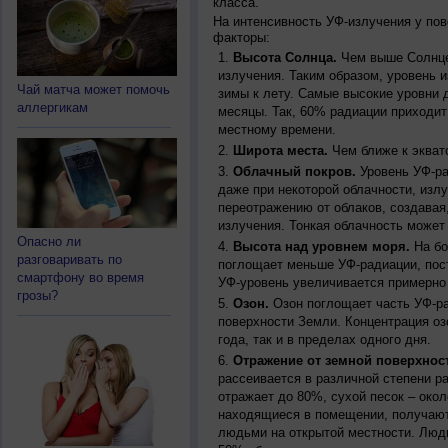
класса.
На интенсивность УФ-излучения у по
факторы:
Высота Солнца.
Чем выше Солнце 
излучения. Таким образом, уровень и
Чай матча может помочь
зимы к лету. Самые высокие уровни 
аллергикам
месяцы. Так, 60% радиации приходит
местному времени.
Широта места.
Чем ближе к экват
Облачный покров.
Уровень УФ-ра
даже при некоторой облачности, изл
переотражению от облаков, создавая
излучения. Тонкая облачность может
Опасно ли
Высота над уровнем моря.
На бо
разговаривать по
поглощает меньше УФ-радиации, пос
смартфону во время
УФ-уровень увеличивается примерно
грозы?
Озон.
Озон поглощает часть УФ-ра
поверхности Земли. Концентрация оз
года, так и в пределах одного дня.
Отражение от земной поверхнос
рассеивается в различной степени р
отражает до 80%, сухой песок – окол
находящиеся в помещении, получают
людьми на открытой местности. Люд