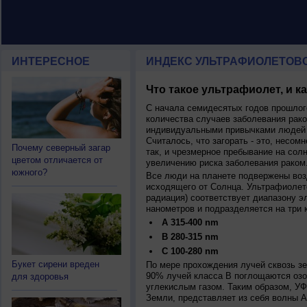
ИНТЕРЕСНОЕ
ИНДЕКС УЛЬТРАФИОЛЕТОВ
Что такое ультрафиолет, и к
С начала семидесятых годов прошлог
количества случаев заболевания рако
индивидуальными привычками людей 
Считалось, что загорать - это, несомн
Почему северный загар
так, и чрезмерное пребывание на сол
цветом отличается от
увеличению риска заболевания раком
южного?
Все люди на планете подвержены воз
исходящего от Солнца. Ультрафиолет
радиация) соответствует диапазону э
нанометров и подразделяется на три 
A 315-400 nm
B 280-315 nm
C 100-280 nm
Букет сирени вреден
По мере прохождения лучей сквозь з
90% лучей класса B поглощаются озо
для здоровья
углекислым газом. Таким образом, У
Земли, представляет из себя волны А