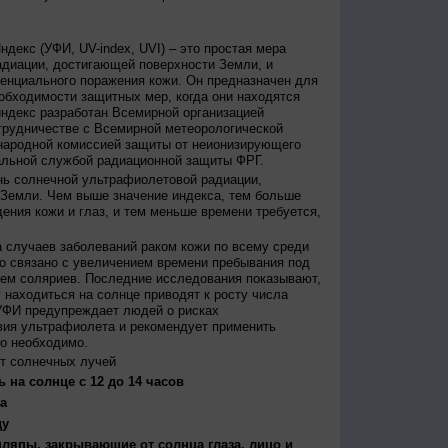
декс (УФИ, UV-index, UVI) – это простая мера
диации, достигающей поверхности Земли, и
енциального поражения кожи. Он предназначен для
бходимости защитных мер, когда они находятся
ндекс разработан Всемирной организацией
трудничестве с Всемирной метеорологической
народной комиссией защиты от неионизирующего
альной службой радиационной защиты ФРГ.
нь солнечной ультрафиолетовой радиации,
 Земли. Чем выше значение индекса, тем больше
ения кожи и глаз, и тем меньше времени требуется,
 случаев заболеваний раком кожи по всему среди
о связано с увеличением времени пребывания под
ем соляриев. Последние исследования показывают,
 находиться на солнце приводят к росту числа
УФИ предупреждает людей о рисках
вия ультрафиолета и рекомендует применить
то необходимо.
т солнечных лучей
 на солнце с 12 до 14 часов
а
ду
япы, закрывающие от солнца глаза, лицо и