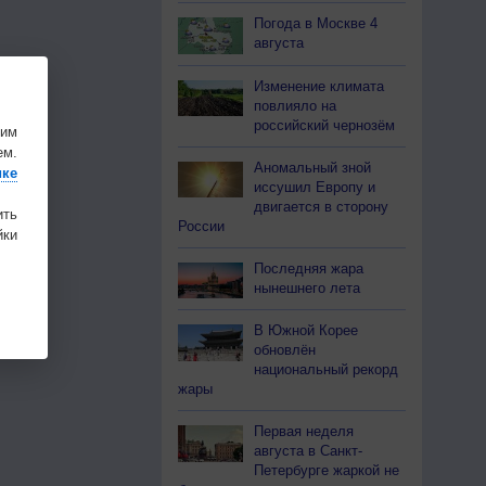
Погода в Москве 4
августа
Изменение климата
повлияло на
российский чернозём
шим
ем.
Аномальный зной
ике
иссушил Европу и
двигается в сторону
ить
России
ки
Последняя жара
нынешнего лета
В Южной Корее
обновлён
национальный рекорд
жары
Первая неделя
августа в Санкт-
Петербурге жаркой не