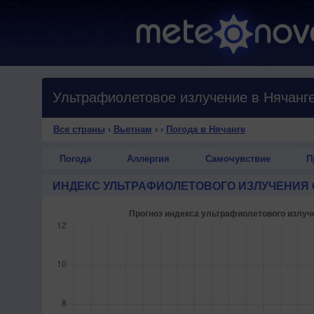
Ультрафиолетовое излучение в Нячанг
Все страны
›
Вьетнам
›
›
Погода в Нячанге
Погода
Аллергия
Самочувствие
П
ИНДЕКС УЛЬТРАФИОЛЕТОВОГО ИЗЛУЧЕНИЯ