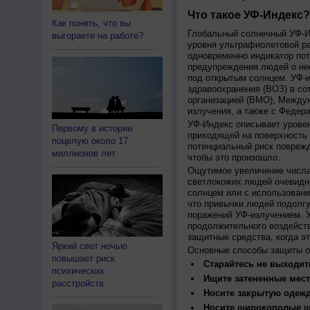
Что такое УФ-Индекс?
Как понять, что вы
Глобальный солнечный УФ-Ин
выгораете на работе?
уровня ультрафиолетовой ра
одновременно индикатор пот
предупреждения людей о нео
под открытым солнцем. УФ-и
здравоохранения (ВОЗ) в со
организацией (ВМО), Между
излучения, а также с Федер
УФ-Индекс описывает урове
Первому в истории
приходящей на поверхность
поцелую около 17
потенциальный риск поврежд
миллионов лет
чтобы это произошло.
Ощутимое увеличение числа
светлокожих людей очевидн
солнцем или с использовани
что привычки людей подолгу
поражений УФ-излучением. 
продолжительного воздейст
защитные средства, когда э
Яркий свет ночью
Основные способы защиты о
повышает риск
Старайтесь не выходить
психических
Ищите затененные мест
расстройств
Носите закрытую одеж
Носите широкополые шл