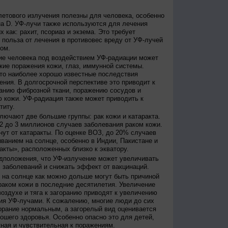
етового излучения полезны для человека, особенно
а D. УФ-лучи также используются для лечения
 как: рахит, псориаз и экзема. Это требует
 польза от лечения в противовес вреду от УФ-лучей
ом.
е человека под воздействием УФ-радиации может
кие поражения кожи, глаз, иммунной системы.
это наиболее хорошо известные последствия
ения. В долгосрочной перспективе это приводит к
анию фиброзной ткани, поражению сосудов и
 кожи. УФ-радиация также может приводить к
титу.
лючают две большие группы: рак кожи и катаракта.
2 до 3 миллионов случаев заболевания раком кожи.
нут от катаракты. По оценке ВОЗ, до 20% случаев
ванием на солнце, особенно в Индии, Пакистане и
акты», расположенных близко к экватору.
дположения, что УФ-излучение может увеличивать
 заболеваний и снижать эффект от вакцинаций.
на солнце как можно дольше могут быть причиной
раком кожи в последние десятилетия. Увеличение
оздухе и тяга к загоранию приводят к увеличению
ия УФ-лучами. К сожалению, многие люди до сих
орание нормальным, а загорелый вид оценивается
рошего здоровья. Особенно опасно это для детей,
жная и чувствительная к поражениям.