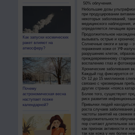
50% облучения.
Небольшие дозы ультрафиол
при продуцировании витамин
некоторых заболеваний, таких
медицинского наблюдения, и
определяется лечащим врач
Продолжительное нахождени
Как запуски космических
вызывать острые и хроничес
ракет влияют на
Солнечные ожоги и загар – 
атмосферу?
поражения кожи от УФ-излуч
разрушению клеток, образов
преждевременному старению
воспалению глаз и фотокера
Хронические заболевания вк
Каждый год фиксируется от 
От 12 до 15 миллионов слеп
связано с чрезмерным пребы
других странах «пояса катар
Почему
астрономическая весна
Более того, существуют пре
риск развития инфекционных
наступает позже
Привычки людей находиться 
календарной?
роста случаев заболевания 
частоты занятий на свежем в
продолжительности облучен
пор считают длительное заг
как признак активности и хо
так как кожа у них более не