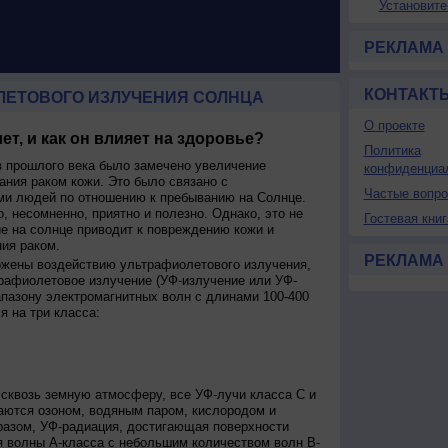
Установите
РЕКЛАМА
КОНТАКТ
ЛЕТОВОГО ИЗЛУЧЕНИЯ СОЛНЦА
О проекте
ет, и как он влияет на здоровье?
Политика
 прошлого века было замечено увеличение
конфиденциа
ания раком кожи. Это было связано с
Частые вопр
и людей по отношению к пребыванию на Солнце.
о, несомненно, приятно и полезно. Однако, это не
Гостевая книг
ие на солнце приводит к повреждению кожи и
ия раком.
РЕКЛАМА
ржены воздействию ультрафиолетового излучения,
рафиолетовое излучение (УФ-излучение или УФ-
апазону электромагнитных волн с длинами 100-400
я на три класса:
сквозь земную атмосферу, все УФ-лучи класса C и
аются озоном, водяным паром, кислородом и
разом, УФ-радиация, достигающая поверхности
я волны А-класса с небольшим количеством волн В-