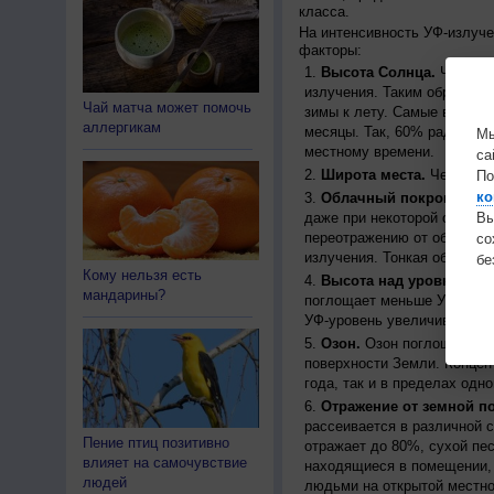
класса.
На интенсивность УФ-излуч
факторы:
Высота Солнца.
Чем выш
излучения. Таким образом, 
Чай матча может помочь
зимы к лету. Самые высоки
аллергикам
месяцы. Так, 60% радиации
Мы
местному времени.
са
Широта места.
Чем ближе
По
ко
Облачный покров.
Урове
даже при некоторой облачн
Вы
переотражению от облаков, 
с
излучения. Тонкая облачно
бе
Кому нельзя есть
Высота над уровнем мо
мандарины?
поглощает меньше УФ-ради
УФ-уровень увеличивается 
Озон.
Озон поглощает час
поверхности Земли. Концен
года, так и в пределах одно
Отражение от земной п
рассеивается в различной 
Пение птиц позитивно
отражает до 80%, сухой пес
влияет на самочувствие
находящиеся в помещении, 
людей
людьми на открытой местно