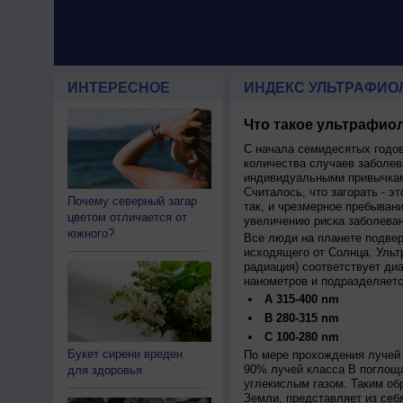
ИНТЕРЕСНОЕ
ИНДЕКС УЛЬТРАФИО
Что такое ультрафиол
С начала семидесятых годов
количества случаев заболев
индивидуальными привычкам
Считалось, что загорать - эт
Почему северный загар
так, и чрезмерное пребыван
цветом отличается от
увеличению риска заболеван
южного?
Все люди на планете подве
исходящего от Солнца. Ульт
радиация) соответствует ди
нанометров и подразделяетс
A 315-400 nm
B 280-315 nm
C 100-280 nm
Букет сирени вреден
По мере прохождения лучей 
90% лучей класса B поглощ
для здоровья
углекислым газом. Таким об
Земли, представляет из себ