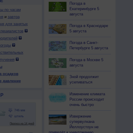
Е
Погода в
Екатеринбурге 5
ды по часам
августа
ня
и
завтра
дня для занятых
Погода в Краснодаре
5 августа
специалистов
водителей
Погода в Санкт-
погоды
Петербурге 5 августа
вствительных
лучения
Погода в Москве 5
августа
ы
а осадков
Зной продолжит
е давление
усиливаться
Изменение климата
Р
России происходит
очень быстро
Извержение
супервулкана
Йеллоустоун не
приведёт к уничтожению