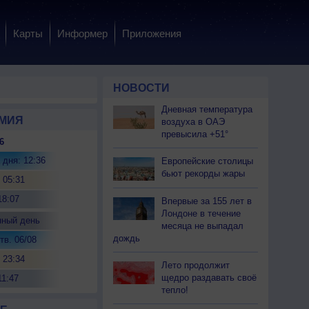
Карты
Информер
Приложения
НОВОСТИ
Дневная температура
МИЯ
воздуха в ОАЭ
превысила +51°
6
 дня: 12:36
Европейские столицы
бьют рекорды жары
 05:31
18:07
Впервые за 155 лет в
Лондоне в течение
нный день
месяца не выпадал
дождь
тв. 06/08
 23:34
Лето продолжит
щедро раздавать своё
11:47
тепло!