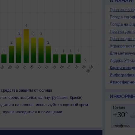
В НЯЧАНГ
Прогноз пого
Погода сегод
Погода на 3 
Прогноз для 
Прогноз для 
Агропрогноз 
Для метеочу
Индекс УФ-из
Карты погод
Инфографик
Атмосферно
 средства защиты от солнца
ИНФОРМЕ
ные средства (очки, шляпу, рубашки, брюки)
одиться на солнце, используйте защитный крем
ь, лучше находиться в помещении