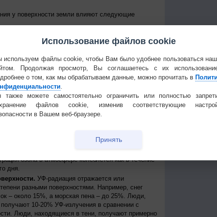
ения у поверхности земли влияют следующие
е Солнце над горизонтом, тем сильнее уровень УФ-
Использование файлов cookie
уровень излучения колеблется от дня к ночи и от
е уровни достигаются около полудня в летние
 приходит примерно между 11 и 15 часами дня по
 используем файлы cookie, чтобы Вам было удобнее пользоваться на
йтом. Продолжая просмотр, Вы соглашаетесь с их использовани
 к экватору, тем выше уровень УФ-радиации
дробнее о том, как мы обрабатываем данные, можно прочитать в
Полит
нфиденциальности
.
нь УФ-радиации выше при безоблачном небе, но
ости, излучение может быть сильным, благодаря
 также можете самостоятельно ограничить или полностью запрет
создавая, таким образом, рассеянные источники
охранение файлов cookie, изменив соответствующие настрой
сть может пропускать до 90% УФ-лучей.
зопасности в Вашем веб-браузере.
ря.
На больших высотах атмосфера тоньше и
ации, поступающей от Солнца. Каждые 1000 метров
Принять
примерно на 10%.
ть УФ-радиации, которая иначе могла бы достичь
трация озона в атмосфере колеблется как в течение
го дня.
оверхности.
УФ-радиация отражается или
степени разными поверхностями. Например, снег
ок – около 15%, а морская пена – до 25%. Люди,
получают 10-20% УФ-излучения в сравнении с
сти. Люди, находящиеся в тени, получают примерно