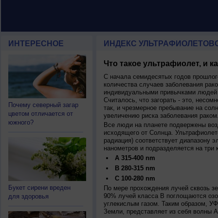
ИНТЕРЕСНОЕ
ИНДЕКС УЛЬТРАФИОЛЕТОВ
Что такое ультрафиолет, и к
С начала семидесятых годов прошлог
количества случаев заболевания рако
индивидуальными привычками людей 
Считалось, что загорать - это, несомн
Почему северный загар
так, и чрезмерное пребывание на сол
цветом отличается от
увеличению риска заболевания раком
южного?
Все люди на планете подвержены воз
исходящего от Солнца. Ультрафиолет
радиация) соответствует диапазону э
нанометров и подразделяется на три 
A 315-400 nm
B 280-315 nm
C 100-280 nm
Букет сирени вреден
По мере прохождения лучей сквозь з
90% лучей класса B поглощаются озо
для здоровья
углекислым газом. Таким образом, У
Земли, представляет из себя волны А