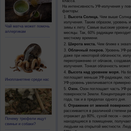
класса.
На интенсивность УФ-излучения у по
факторы:
Высота Солнца.
Чем выше Солнце 
излучения. Таким образом, уровень и
Чай матча может помочь
зимы к лету. Самые высокие уровни 
аллергикам
месяцы. Так, 60% радиации приходит
местному времени.
Широта места.
Чем ближе к экват
Облачный покров.
Уровень УФ-ра
даже при некоторой облачности, изл
переотражению от облаков, создавая
излучения. Тонкая облачность может
Высота над уровнем моря.
На бо
поглощает меньше УФ-радиации, пос
Инопланетяне среди нас
УФ-уровень увеличивается примерно
Озон.
Озон поглощает часть УФ-ра
поверхности Земли. Концентрация оз
года, так и в пределах одного дня.
Отражение от земной поверхнос
рассеивается в различной степени р
отражает до 80%, сухой песок – окол
Почему трюфели ищут
находящиеся в помещении, получают
свиньи и собаки?
людьми на открытой местности. Люд