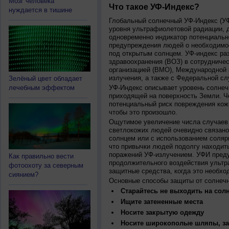
Мозг человека
Что такое УФ-Индекс?
нуждается в тишине
Глобальный солнечный УФ-Индекс (УФИ
уровня ультрафиолетовой радиации, 
одновременно индикатор потенциальн
предупреждения людей о необходимос
под открытым солнцем. УФ-индекс ра
здравоохранения (ВОЗ) в сотрудниче
организацией (ВМО), Международной
излучения, а также с Федеральной с
Зелёный цвет обладает
лечебным эффектом
УФ-Индекс описывает уровень солнеч
приходящей на поверхность Земли. Ч
потенциальный риск повреждения кожи
чтобы это произошло.
Ощутимое увеличение числа случаев 
светлокожих людей очевидно связано
солнцем или с использованием соляр
что привычки людей подолгу находить
поражений УФ-излучением. УФИ пред
Как правильно вести
продолжительного воздействия ультр
фотоохоту за северным
защитные средства, когда это необхо
сиянием?
Основные способы защиты от солнеч
Старайтесь не выходить на солн
Ищите затененные места
Носите закрытую одежду
Носите широкополые шляпы, за