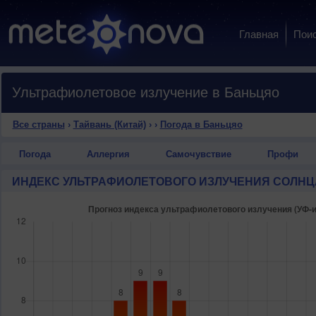
Главная
Пои
Ультрафиолетовое излучение в Баньцяо
Все страны
›
Тайвань (Китай)
›
›
Погода в Баньцяо
Погода
Аллергия
Самочувствие
Профи
ИНДЕКС УЛЬТРАФИОЛЕТОВОГО ИЗЛУЧЕНИЯ СОЛНЦ