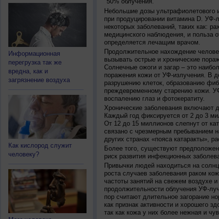
50% облучения.
Небольшие дозы ультрафиолетового и
при продуцировании витамина D. УФ-
некоторых заболеваний, таких как: рах
медицинского наблюдения, и польза о
определяется лечащим врачом.
Продолжительное нахождение челове
Информационная
вызывать острые и хронические пораж
перегрузка так же
Солнечные ожоги и загар – это наибо
вредна, как и
поражения кожи от УФ-излучения. В д
загрязнение воздуха
разрушению клеток, образованию фиб
преждевременному старению кожи. УФ
воспалению глаз и фотокератиту.
Хронические заболевания включают дв
Каждый год фиксируется от 2 до 3 ми
От 12 до 15 миллионов слепнут от ка
связано с чрезмерным пребыванием на
других странах «пояса катаракты», ра
Как кислород служит
Более того, существуют предположен
человеку?
риск развития инфекционных заболева
Привычки людей находиться на солнц
роста случаев заболевания раком кож
частоты занятий на свежем воздухе и
продолжительности облучения УФ-луч
пор считают длительное загорание но
как признак активности и хорошего зд
так как кожа у них более нежная и чу