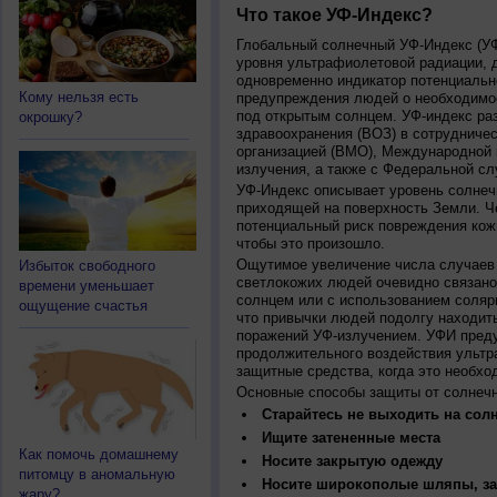
Что такое УФ-Индекс?
Глобальный солнечный УФ-Индекс (УФИ
уровня ультрафиолетовой радиации, 
одновременно индикатор потенциальн
Кому нельзя есть
предупреждения людей о необходимос
под открытым солнцем. УФ-индекс ра
окрошку?
здравоохранения (ВОЗ) в сотрудниче
организацией (ВМО), Международной
излучения, а также с Федеральной с
УФ-Индекс описывает уровень солнеч
приходящей на поверхность Земли. Ч
потенциальный риск повреждения кожи
чтобы это произошло.
Ощутимое увеличение числа случаев 
Избыток свободного
светлокожих людей очевидно связано
времени уменьшает
солнцем или с использованием соляр
ощущение счастья
что привычки людей подолгу находить
поражений УФ-излучением. УФИ пред
продолжительного воздействия ультр
защитные средства, когда это необхо
Основные способы защиты от солнеч
Старайтесь не выходить на солн
Ищите затененные места
Как помочь домашнему
Носите закрытую одежду
питомцу в аномальную
Носите широкополые шляпы, за
жару?