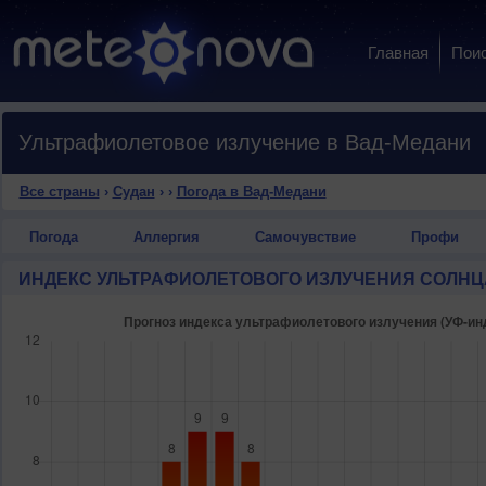
Главная
Пои
Ультрафиолетовое излучение в Вад-Медани
Все страны
›
Судан
›
›
Погода в Вад-Медани
Погода
Аллергия
Самочувствие
Профи
ИНДЕКС УЛЬТРАФИОЛЕТОВОГО ИЗЛУЧЕНИЯ СОЛНЦ