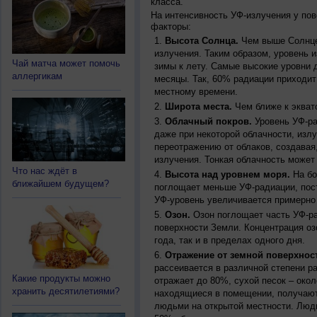
класса.
На интенсивность УФ-излучения у по
факторы:
Высота Солнца.
Чем выше Солнце 
излучения. Таким образом, уровень и
Чай матча может помочь
зимы к лету. Самые высокие уровни 
аллергикам
месяцы. Так, 60% радиации приходит
местному времени.
Широта места.
Чем ближе к экват
Облачный покров.
Уровень УФ-ра
даже при некоторой облачности, изл
переотражению от облаков, создавая
излучения. Тонкая облачность может
Что нас ждёт в
Высота над уровнем моря.
На бо
ближайшем будущем?
поглощает меньше УФ-радиации, пос
УФ-уровень увеличивается примерно
Озон.
Озон поглощает часть УФ-ра
поверхности Земли. Концентрация оз
года, так и в пределах одного дня.
Отражение от земной поверхнос
рассеивается в различной степени р
Какие продукты можно
отражает до 80%, сухой песок – окол
хранить десятилетиями?
находящиеся в помещении, получают
людьми на открытой местности. Люд