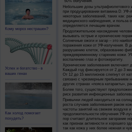
50% облучения.
Небольшие дозы ультрафиолетового и
при продуцировании витамина D. УФ-
некоторых заболеваний, таких как: рах
медицинского наблюдения, и польза о
определяется лечащим врачом.
Кому мороз нестрашен?
Продолжительное нахождение челове
вызывать острые и хронические пораж
Солнечные ожоги и загар – это наибо
поражения кожи от УФ-излучения. В д
разрушению клеток, образованию фиб
преждевременному старению кожи. УФ
воспалению глаз и фотокератиту.
Хронические заболевания включают дв
Успех и богатство - в
Каждый год фиксируется от 2 до 3 ми
ваших генах
От 12 до 15 миллионов слепнут от ка
связано с чрезмерным пребыванием на
других странах «пояса катаракты», ра
Более того, существуют предположен
риск развития инфекционных заболева
Привычки людей находиться на солнц
роста случаев заболевания раком кож
частоты занятий на свежем воздухе и
Как холод помогает
продолжительности облучения УФ-луч
похудеть?
пор считают длительное загорание но
как признак активности и хорошего зд
так как кожа у них более нежная и чу