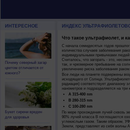
ИНТЕРЕСНОЕ
ИНДЕКС УЛЬТРАФИОЛЕТОВ
Что такое ультрафиолет, и к
С начала семидесятых годов прошлог
количества случаев заболевания рако
индивидуальными привычками людей 
Считалось, что загорать - это, несомн
Почему северный загар
так, и чрезмерное пребывание на сол
цветом отличается от
увеличению риска заболевания раком
южного?
Все люди на планете подвержены воз
исходящего от Солнца. Ультрафиолет
радиация) соответствует диапазону э
нанометров и подразделяется на три 
A 315-400 nm
B 280-315 nm
C 100-280 nm
Букет сирени вреден
По мере прохождения лучей сквозь з
90% лучей класса B поглощаются озо
для здоровья
углекислым газом. Таким образом, У
Земли, представляет из себя волны А