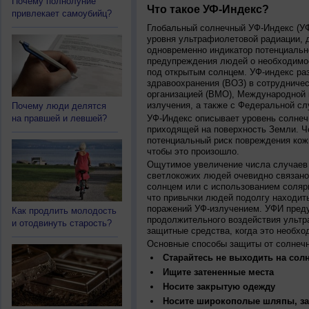
Почему полнолуние
Что такое УФ-Индекс?
привлекает самоубийц?
Глобальный солнечный УФ-Индекс (УФИ
уровня ультрафиолетовой радиации, 
одновременно индикатор потенциальн
предупреждения людей о необходимос
под открытым солнцем. УФ-индекс ра
здравоохранения (ВОЗ) в сотрудниче
организацией (ВМО), Международной
излучения, а также с Федеральной с
Почему люди делятся
на правшей и левшей?
УФ-Индекс описывает уровень солнеч
приходящей на поверхность Земли. Ч
потенциальный риск повреждения кожи
чтобы это произошло.
Ощутимое увеличение числа случаев 
светлокожих людей очевидно связано
солнцем или с использованием соляр
что привычки людей подолгу находить
поражений УФ-излучением. УФИ пред
Как продлить молодость
продолжительного воздействия ультр
и отодвинуть старость?
защитные средства, когда это необхо
Основные способы защиты от солнеч
Старайтесь не выходить на солн
Ищите затененные места
Носите закрытую одежду
Носите широкополые шляпы, за