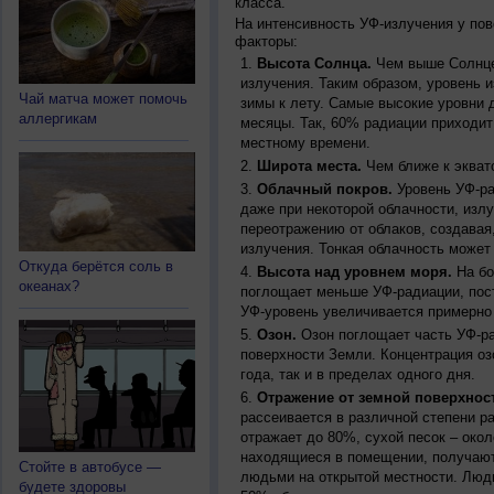
класса.
На интенсивность УФ-излучения у по
факторы:
Высота Солнца.
Чем выше Солнце 
излучения. Таким образом, уровень и
Чай матча может помочь
зимы к лету. Самые высокие уровни 
аллергикам
месяцы. Так, 60% радиации приходит
местному времени.
Широта места.
Чем ближе к экват
Облачный покров.
Уровень УФ-ра
даже при некоторой облачности, изл
переотражению от облаков, создавая
излучения. Тонкая облачность может
Откуда берётся соль в
Высота над уровнем моря.
На бо
океанах?
поглощает меньше УФ-радиации, пос
УФ-уровень увеличивается примерно
Озон.
Озон поглощает часть УФ-ра
поверхности Земли. Концентрация оз
года, так и в пределах одного дня.
Отражение от земной поверхнос
рассеивается в различной степени р
отражает до 80%, сухой песок – окол
находящиеся в помещении, получают
Стойте в автобусе —
людьми на открытой местности. Люд
будете здоровы