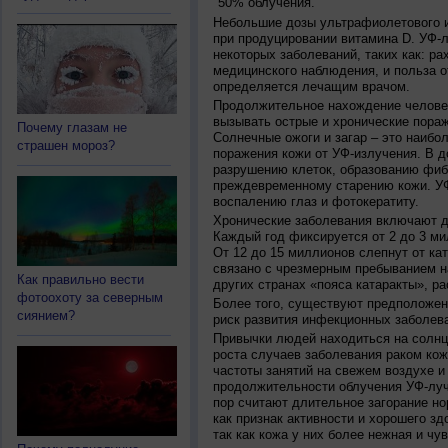
50% облучения.
Небольшие дозы ультрафиолетового и
при продуцировании витамина D. УФ-
некоторых заболеваний, таких как: рах
медицинского наблюдения, и польза о
определяется лечащим врачом.
Продолжительное нахождение челове
вызывать острые и хронические пораж
Почему глазам не
Солнечные ожоги и загар – это наибо
страшен мороз?
поражения кожи от УФ-излучения. В д
разрушению клеток, образованию фиб
преждевременному старению кожи. УФ
воспалению глаз и фотокератиту.
Хронические заболевания включают дв
Каждый год фиксируется от 2 до 3 ми
От 12 до 15 миллионов слепнут от ка
связано с чрезмерным пребыванием на
Как правильно вести
других странах «пояса катаракты», ра
фотоохоту за северным
Более того, существуют предположен
сиянием?
риск развития инфекционных заболева
Привычки людей находиться на солнц
роста случаев заболевания раком кож
частоты занятий на свежем воздухе и
продолжительности облучения УФ-луч
пор считают длительное загорание но
как признак активности и хорошего зд
так как кожа у них более нежная и чу