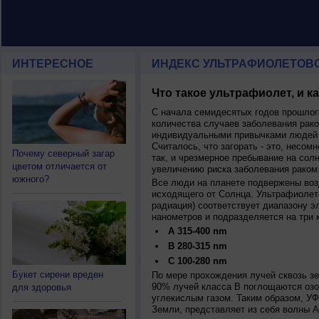
ИНТЕРЕСНОЕ
ИНДЕКС УЛЬТРАФИОЛЕТОВ
Что такое ультрафиолет, и к
С начала семидесятых годов прошлог
количества случаев заболевания рако
индивидуальными привычками людей 
Считалось, что загорать - это, несомн
Почему северный загар
так, и чрезмерное пребывание на сол
цветом отличается от
увеличению риска заболевания раком
южного?
Все люди на планете подвержены воз
исходящего от Солнца. Ультрафиолет
радиация) соответствует диапазону э
нанометров и подразделяется на три 
A 315-400 nm
B 280-315 nm
C 100-280 nm
Букет сирени вреден
По мере прохождения лучей сквозь з
90% лучей класса B поглощаются озо
для здоровья
углекислым газом. Таким образом, У
Земли, представляет из себя волны А