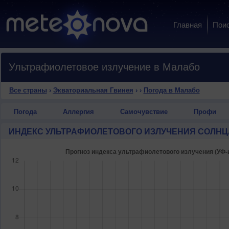
Главная
Пои
Ультрафиолетовое излучение в Малабо
Все страны
›
Экваториальная Гвинея
›
›
Погода в Малабо
Погода
Аллергия
Самочувствие
Профи
ИНДЕКС УЛЬТРАФИОЛЕТОВОГО ИЗЛУЧЕНИЯ СОЛНЦ