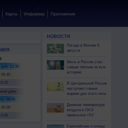
Карты
Информер
Приложения
НОВОСТИ
Погода в Москве 6
МИЯ
августа
6
Июль в России стал
 дня: 12:30
самым тёплым за всю
историю
 06:40
19:10
В Центральной России
наступают самые
нный день
жаркие дни этого лета
тв. 06/08
Дневная температура
 00:09
воздуха в ОАЭ
превысила +51°
13:06
Европейские столицы