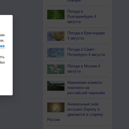
пожары
Погода в
Екатеринбурге 4
августа
Погода в Краснодаре
шим
4 августа
ем.
ике
Погода в Санкт-
Петербурге 4 августа
ить
ки
Погода в Москве 4
августа
Изменение климата
повлияло на
российский чернозём
Аномальный зной
иссушил Европу и
двигается в сторону
России