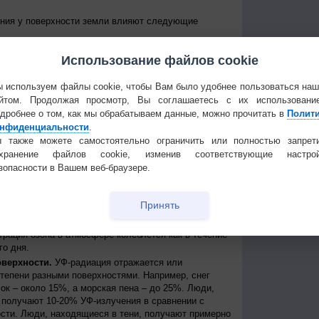
ения у поверхности земли влияют следующие
е Солнце над горизонтом, тем сильнее уровень УФ-
Использование файлов cookie
уровень излучения колеблется от дня к ночи и от
е уровни достигаются около полудня в летние
 приходит примерно между 11 и 15 часами дня по
 используем файлы cookie, чтобы Вам было удобнее пользоваться на
йтом. Продолжая просмотр, Вы соглашаетесь с их использовани
 к экватору, тем выше уровень УФ-радиации
дробнее о том, как мы обрабатываем данные, можно прочитать в
Полит
нфиденциальности
.
нь УФ-радиации выше при безоблачном небе, но
ости, излучение может быть сильным, благодаря
 также можете самостоятельно ограничить или полностью запрет
создавая, таким образом, рассеянные источники
охранение файлов cookie, изменив соответствующие настрой
сть может пропускать до 90% УФ-лучей.
зопасности в Вашем веб-браузере.
ря.
На больших высотах атмосфера тоньше и
ации, поступающей от Солнца. Каждые 1000 метров
Принять
примерно на 10%.
ть УФ-радиации, которая иначе могла бы достичь
трация озона в атмосфере колеблется как в течение
го дня.
оверхности.
УФ-радиация отражается или
степени разными поверхностями. Например, снег
ок – около 15%, а морская пена – до 25%. Люди,
получают 10-20% УФ-излучения в сравнении с
сти. Люди, находящиеся в тени, получают примерно