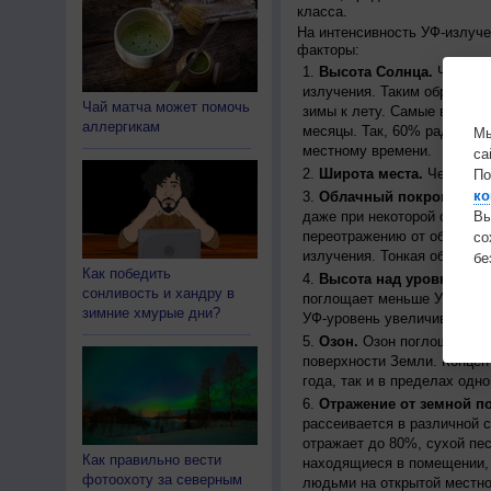
класса.
На интенсивность УФ-излуч
факторы:
Высота Солнца.
Чем выш
излучения. Таким образом, 
Чай матча может помочь
зимы к лету. Самые высоки
аллергикам
месяцы. Так, 60% радиации
Мы
местному времени.
са
Широта места.
Чем ближе
По
ко
Облачный покров.
Урове
даже при некоторой облачн
Вы
переотражению от облаков, 
с
излучения. Тонкая облачно
бе
Как победить
Высота над уровнем мо
сонливость и хандру в
поглощает меньше УФ-ради
зимние хмурые дни?
УФ-уровень увеличивается 
Озон.
Озон поглощает час
поверхности Земли. Концен
года, так и в пределах одно
Отражение от земной п
рассеивается в различной 
отражает до 80%, сухой пес
Как правильно вести
находящиеся в помещении, 
фотоохоту за северным
людьми на открытой местно