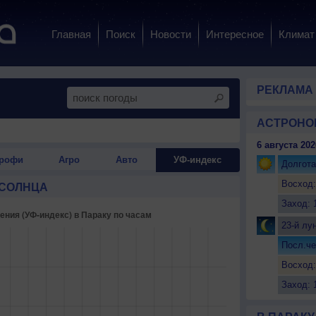
Главная
Поиск
Новости
Интересное
Климат
РЕКЛАМА
АСТРОНО
6 августа 202
рофи
Агро
Авто
УФ-индекс
Долгота
Восход:
 СОЛНЦА
Заход: 
23-й лу
Посл.че
Восход:
Заход: 