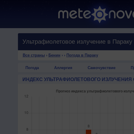
Ультрафиолетовое излучение в Параку
Все страны
›
Бенин
›
›
Погода в Параку
Погода
Аллергия
Самочувствие
П
ИНДЕКС УЛЬТРАФИОЛЕТОВОГО ИЗЛУЧЕНИЯ