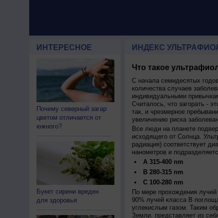
ИНТЕРЕСНОЕ
ИНДЕКС УЛЬТРАФИО
Что такое ультрафиол
С начала семидесятых годов
количества случаев заболев
индивидуальными привычкам
Считалось, что загорать - эт
Почему северный загар
так, и чрезмерное пребыван
цветом отличается от
увеличению риска заболеван
южного?
Все люди на планете подве
исходящего от Солнца. Ульт
радиация) соответствует ди
нанометров и подразделяетс
A 315-400 nm
B 280-315 nm
C 100-280 nm
Букет сирени вреден
По мере прохождения лучей 
90% лучей класса B поглощ
для здоровья
углекислым газом. Таким об
Земли, представляет из себ