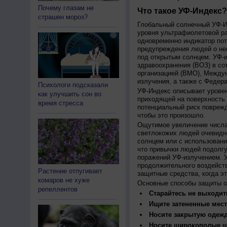
Почему глазам не
Что такое УФ-Индекс?
страшен мороз?
Глобальный солнечный УФ-Ин
уровня ультрафиолетовой ра
одновременно индикатор пот
предупреждения людей о нео
под открытым солнцем. УФ-и
здравоохранения (ВОЗ) в со
организацией (ВМО), Между
излучения, а также с Федер
Психологи подсказали
УФ-Индекс описывает урове
как улучшить сон во
приходящей на поверхность
время стресса
потенциальный риск поврежд
чтобы это произошло.
Ощутимое увеличение числа
светлокожих людей очевидн
солнцем или с использовани
что привычки людей подолгу
поражений УФ-излучением. 
продолжительного воздейст
Растение отпугивает
защитные средства, когда э
комаров не хуже
Основные способы защиты о
репеллентов
Старайтесь не выходить
Ищите затененные мест
Носите закрытую одеж
Носите широкополые шл