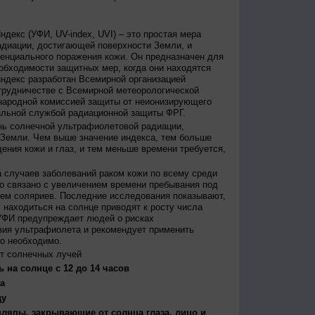
декс (УФИ, UV-index, UVI) – это простая мера
диации, достигающей поверхности Земли, и
енциального поражения кожи. Он предназначен для
бходимости защитных мер, когда они находятся
ндекс разработан Всемирной организацией
трудничестве с Всемирной метеорологической
народной комиссией защиты от неионизирующего
альной службой радиационной защиты ФРГ.
нь солнечной ультрафиолетовой радиации,
 Земли. Чем выше значение индекса, тем больше
ения кожи и глаз, и тем меньше времени требуется,
 случаев заболеваний раком кожи по всему среди
о связано с увеличением времени пребывания под
ем соляриев. Последние исследования показывают,
 находиться на солнце приводят к росту числа
УФИ предупреждает людей о рисках
вия ультрафиолета и рекомендует применить
то необходимо.
т солнечных лучей
 на солнце с 12 до 14 часов
а
ду
япы, закрывающие от солнца глаза, лицо и