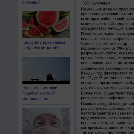
сиянием?
50% облучения.
Небольшие дозы ультрафиол
при продуцировании витамин
некоторых заболеваний, таких
медицинского наблюдения, и
определяется лечащим врач
Продолжительное нахождени
вызывать острые и хроничес
Как купить правильный
Солнечные ожоги и загар – 
арбуз без нитратов?
поражения кожи от УФ-излуч
разрушению клеток, образов
преждевременному старению
воспалению глаз и фотокера
Хронические заболевания вк
Каждый год фиксируется от 
От 12 до 15 миллионов слеп
связано с чрезмерным пребы
других странах «пояса катар
Первому в истории
поцелую около 17
Более того, существуют пре
риск развития инфекционных
миллионов лет
Привычки людей находиться 
роста случаев заболевания 
частоты занятий на свежем в
продолжительности облучен
пор считают длительное заг
как признак активности и хо
так как кожа у них более не