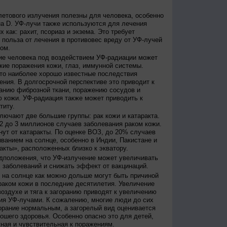
етового излучения полезны для человека, особенно
а D. УФ-лучи также используются для лечения
 как: рахит, псориаз и экзема. Это требует
 польза от лечения в противовес вреду от УФ-лучей
ом.
е человека под воздействием УФ-радиации может
кие поражения кожи, глаз, иммунной системы.
это наиболее хорошо известные последствия
ения. В долгосрочной перспективе это приводит к
анию фиброзной ткани, поражению сосудов и
 кожи. УФ-радиация также может приводить к
титу.
лючают две большие группы: рак кожи и катаракта.
2 до 3 миллионов случаев заболевания раком кожи.
нут от катаракты. По оценке ВОЗ, до 20% случаев
ванием на солнце, особенно в Индии, Пакистане и
акты», расположенных близко к экватору.
дположения, что УФ-излучение может увеличивать
 заболеваний и снижать эффект от вакцинаций.
на солнце как можно дольше могут быть причиной
раком кожи в последние десятилетия. Увеличение
оздухе и тяга к загоранию приводят к увеличению
ия УФ-лучами. К сожалению, многие люди до сих
орание нормальным, а загорелый вид оценивается
рошего здоровья. Особенно опасно это для детей,
жная и чувствительная к поражениям.