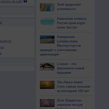
 погоду на сайт
Зной продолжит
усиливаться
Изменение климата
Ы
России происходит
очень быстро
Извержение
льности
супервулкана
Йеллоустоун не
осы
приведёт к уничтожению
а
цивилизации
Слизни – это
фактически новый
борщевик
Эль-Ниньо может
стать самым сильным
за последние 150 лет
Штат Вашингтон
охватили лесные