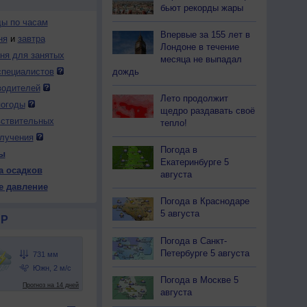
бьют рекорды жары
ды по часам
Впервые за 155 лет в
ня
и
завтра
Лондоне в течение
дня для занятых
месяца не выпадал
специалистов
дождь
водителей
Лето продолжит
погоды
щедро раздавать своё
вствительных
тепло!
лучения
Погода в
ы
Екатеринбурге 5
а осадков
августа
е давление
Погода в Краснодаре
5 августа
Р
Погода в Санкт-
Петербурге 5 августа
Погода в Москве 5
августа