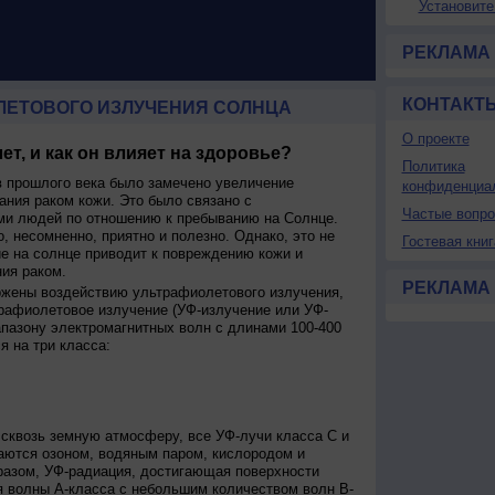
Установите
РЕКЛАМА
КОНТАКТ
ЛЕТОВОГО ИЗЛУЧЕНИЯ СОЛНЦА
О проекте
ет, и как он влияет на здоровье?
Политика
 прошлого века было замечено увеличение
конфиденциа
ания раком кожи. Это было связано с
Частые вопр
и людей по отношению к пребыванию на Солнце.
о, несомненно, приятно и полезно. Однако, это не
Гостевая книг
ие на солнце приводит к повреждению кожи и
ия раком.
РЕКЛАМА
ржены воздействию ультрафиолетового излучения,
рафиолетовое излучение (УФ-излучение или УФ-
апазону электромагнитных волн с длинами 100-400
я на три класса:
сквозь земную атмосферу, все УФ-лучи класса C и
аются озоном, водяным паром, кислородом и
разом, УФ-радиация, достигающая поверхности
я волны А-класса с небольшим количеством волн В-