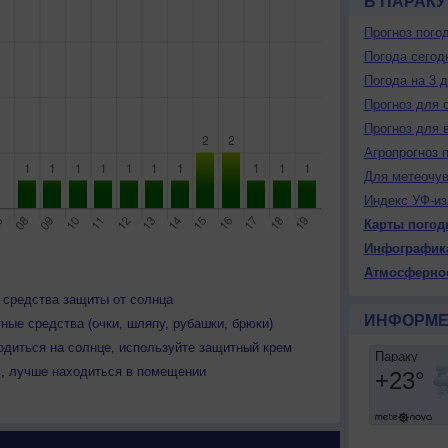
В ПАРАКУ
Прогноз пого
Погода сегод
Погода на 3 
Прогноз для 
Прогноз для 
Агропрогноз 
Для метеочу
Индекс УФ-из
Карты погод
Инфографик
Атмосферно
 средства защиты от солнца
ИНФОРМЕ
ные средства (очки, шляпу, рубашки, брюки)
одиться на солнце, используйте защитный крем
ь, лучше находиться в помещении