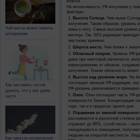
класса.
На интенсивность УФ-излучения у по
факторы:
Высота Солнца.
Чем выше Солнце 
излучения. Таким образом, уровень и
Чай матча может помочь
зимы к лету. Самые высокие уровни 
аллергикам
месяцы. Так, 60% радиации приходит
местному времени.
Широта места.
Чем ближе к экват
Облачный покров.
Уровень УФ-ра
даже при некоторой облачности, изл
переотражению от облаков, создавая
излучения. Тонкая облачность может
Высота над уровнем моря.
На бо
поглощает меньше УФ-радиации, пос
Как заставить гостей
УФ-уровень увеличивается примерно
думать, что у вас дома
Озон.
Озон поглощает часть УФ-ра
чисто
поверхности Земли. Концентрация оз
года, так и в пределах одного дня.
Отражение от земной поверхнос
рассеивается в различной степени р
отражает до 80%, сухой песок – окол
находящиеся в помещении, получают
людьми на открытой местности. Люд
Как запуски космических