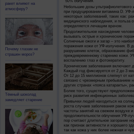
50% облучения.
ракет влияют на
Небольшие дозы ультрафиолетового и
атмосферу?
при продуцировании витамина D. УФ-
некоторых заболеваний, таких как: рах
медицинского наблюдения, и польза о
определяется лечащим врачом.
Продолжительное нахождение челове
вызывать острые и хронические пораж
Солнечные ожоги и загар – это наибо
поражения кожи от УФ-излучения. В д
Почему глазам не
разрушению клеток, образованию фиб
страшен мороз?
преждевременному старению кожи. УФ
воспалению глаз и фотокератиту.
Хронические заболевания включают дв
Каждый год фиксируется от 2 до 3 ми
От 12 до 15 миллионов слепнут от ка
связано с чрезмерным пребыванием на
других странах «пояса катаракты», ра
Более того, существуют предположен
Тёмный шоколад
риск развития инфекционных заболева
замедляет старение
Привычки людей находиться на солнц
роста случаев заболевания раком кож
частоты занятий на свежем воздухе и
продолжительности облучения УФ-луч
пор считают длительное загорание но
как признак активности и хорошего зд
так как кожа у них более нежная и чу