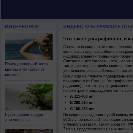
ИНТЕРЕСНОЕ
ИНДЕКС УЛЬТРАФИОЛЕТОВ
Что такое ультрафиолет, и к
С начала семидесятых годов прошлог
количества случаев заболевания рако
индивидуальными привычками людей 
Считалось, что загорать - это, несомн
Почему северный загар
так, и чрезмерное пребывание на сол
цветом отличается от
увеличению риска заболевания раком
южного?
Все люди на планете подвержены воз
исходящего от Солнца. Ультрафиолет
радиация) соответствует диапазону э
нанометров и подразделяется на три 
A 315-400 nm
B 280-315 nm
C 100-280 nm
Букет сирени вреден
По мере прохождения лучей сквозь з
90% лучей класса B поглощаются озо
для здоровья
углекислым газом. Таким образом, У
Земли, представляет из себя волны А