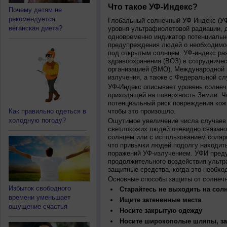
Что такое УФ-Индекс?
Почему детям не
рекомендуется
Глобальный солнечный УФ-Индекс (УФИ
веганская диета?
уровня ультрафиолетовой радиации, 
одновременно индикатор потенциальн
предупреждения людей о необходимос
под открытым солнцем. УФ-индекс ра
здравоохранения (ВОЗ) в сотрудниче
организацией (ВМО), Международной
излучения, а также с Федеральной с
УФ-Индекс описывает уровень солнеч
приходящей на поверхность Земли. Ч
потенциальный риск повреждения кожи
Как правильно одеться в
чтобы это произошло.
холодную погоду?
Ощутимое увеличение числа случаев 
светлокожих людей очевидно связано
солнцем или с использованием соляр
что привычки людей подолгу находить
поражений УФ-излучением. УФИ пред
продолжительного воздействия ультр
защитные средства, когда это необхо
Основные способы защиты от солнеч
Избыток свободного
Старайтесь не выходить на солн
времени уменьшает
Ищите затененные места
ощущение счастья
Носите закрытую одежду
Носите широкополые шляпы, за