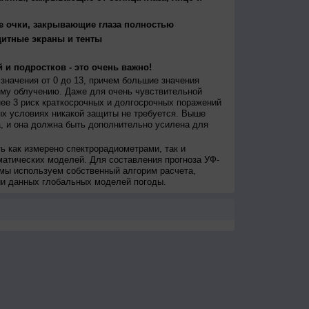
е очки, закрывающие глаза полностью
щитные экраны и тенты
 и подростков - это очень важно!
значения от 0 до 13, причем большие значения
му облучению. Даже для очень чувствительной
ее 3 риск краткосрочных и долгосрочных поражений
х условиях никакой защиты не требуется. Выше
, и она должна быть дополнительно усилена для
ь как измерено спектрорадиометрами, так и
атических моделей. Для составления прогноза УФ-
мы используем собственный алгорим расчета,
ии данных глобальных моделей погоды.