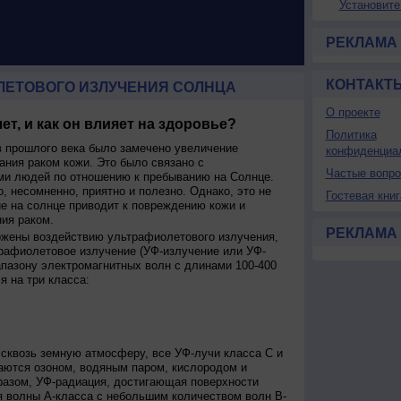
Установите
РЕКЛАМА
КОНТАКТ
ЛЕТОВОГО ИЗЛУЧЕНИЯ СОЛНЦА
О проекте
ет, и как он влияет на здоровье?
Политика
 прошлого века было замечено увеличение
конфиденциа
ания раком кожи. Это было связано с
Частые вопр
и людей по отношению к пребыванию на Солнце.
о, несомненно, приятно и полезно. Однако, это не
Гостевая книг
ие на солнце приводит к повреждению кожи и
ия раком.
РЕКЛАМА
ржены воздействию ультрафиолетового излучения,
рафиолетовое излучение (УФ-излучение или УФ-
апазону электромагнитных волн с длинами 100-400
я на три класса:
сквозь земную атмосферу, все УФ-лучи класса C и
аются озоном, водяным паром, кислородом и
разом, УФ-радиация, достигающая поверхности
я волны А-класса с небольшим количеством волн В-