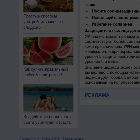
шею
Носите солнцезащитны
Простые способы
Используйте солнцеза
употреблять меньше
Избегайте соляриев
сладкого
Защищайте от солнца детей
УФ-индекс может принимать 
соответствуют более сильно
кожи при значениях УФИ мен
минимален, и при нормальны
уровня 3 защита необходима
уровней 8 и выше.
Значение индекса может быт
Как купить правильный
вычислено с помощью матем
арбуз без нитратов?
индекса для города Самора 
основанный на использован
РЕКЛАМА
Воздействие солнечного
света усиливает страсть
Copyright © 2009-2026, Метеонова