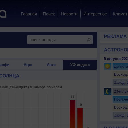
Главная
Поиск
Новости
Интересное
Климат
РЕКЛАМА
АСТРОНО
5 августа 202
рофи
Агро
Авто
УФ-индекс
Долгота
Восход:
 СОЛНЦА
Заход: 
23-й лу
Посл.че
Восход:
Заход: 