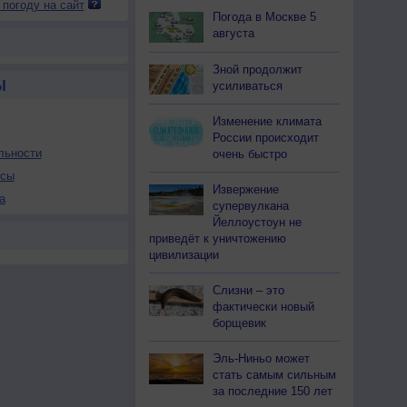
 погоду на сайт
Погода в Москве 5
августа
Зной продолжит
Ы
усиливаться
Изменение климата
России происходит
льности
очень быстро
осы
Извержение
а
супервулкана
Йеллоустоун не
приведёт к уничтожению
цивилизации
Слизни – это
фактически новый
борщевик
Эль-Ниньо может
стать самым сильным
за последние 150 лет