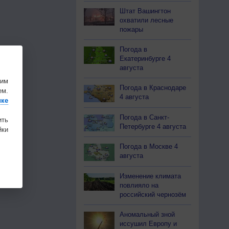
Штат Вашингтон
охватили лесные
пожары
Погода в
Екатеринбурге 4
августа
шим
Погода в Краснодаре
ем.
4 августа
ике
Погода в Санкт-
ить
Петербурге 4 августа
ки
Погода в Москве 4
августа
Изменение климата
повлияло на
российский чернозём
Аномальный зной
иссушил Европу и