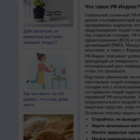
Что такое УФ-Индекс?
Глобальный солнечный УФ-Ин
уровня ультрафиолетовой ра
одновременно индикатор пот
предупреждения людей о нео
Действительно ли
под открытым солнцем. УФ-и
комнатные растения
здравоохранения (ВОЗ) в со
очищают воздух?
организацией (ВМО), Между
излучения, а также с Федер
УФ-Индекс описывает урове
приходящей на поверхность
потенциальный риск поврежд
чтобы это произошло.
Ощутимое увеличение числа
светлокожих людей очевидн
солнцем или с использовани
что привычки людей подолгу
Как заставить гостей
поражений УФ-излучением. 
думать, что у вас дома
продолжительного воздейст
чисто
защитные средства, когда э
Основные способы защиты о
Старайтесь не выходить
Ищите затененные мест
Носите закрытую одеж
Носите широкополые шл