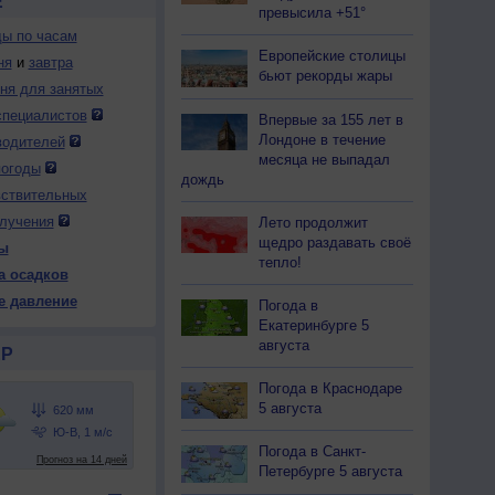
Е
превысила +51°
ды по часам
Европейские столицы
ня
и
завтра
бьют рекорды жары
дня для занятых
специалистов
Впервые за 155 лет в
Лондоне в течение
водителей
месяца не выпадал
погоды
дождь
вствительных
лучения
Лето продолжит
щедро раздавать своё
ы
тепло!
а осадков
е давление
Погода в
Екатеринбурге 5
августа
Р
Погода в Краснодаре
5 августа
Погода в Санкт-
Петербурге 5 августа