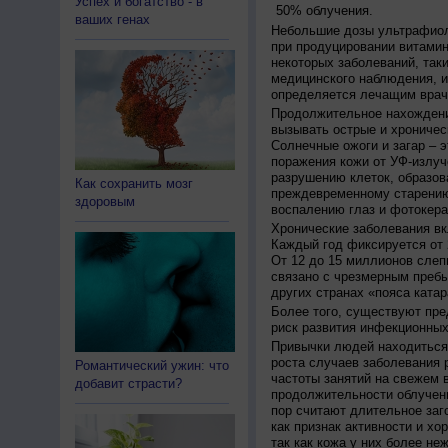
Успех и богатство - в
50% облучения.
ваших генах
Небольшие дозы ультрафиол
при продуцировании витамин
некоторых заболеваний, таких
медицинского наблюдения, и
определяется лечащим врач
Продолжительное нахождени
вызывать острые и хроничес
Солнечные ожоги и загар – 
поражения кожи от УФ-излуч
разрушению клеток, образов
Как сохранить мозг
преждевременному старению
здоровым
воспалению глаз и фотокера
Хронические заболевания вк
Каждый год фиксируется от 
От 12 до 15 миллионов слеп
связано с чрезмерным пребы
других странах «пояса катар
Более того, существуют пре
риск развития инфекционных
Привычки людей находиться 
роста случаев заболевания 
Романтический ужин: что
частоты занятий на свежем в
добавит страсти?
продолжительности облучен
пор считают длительное заг
как признак активности и хо
так как кожа у них более не