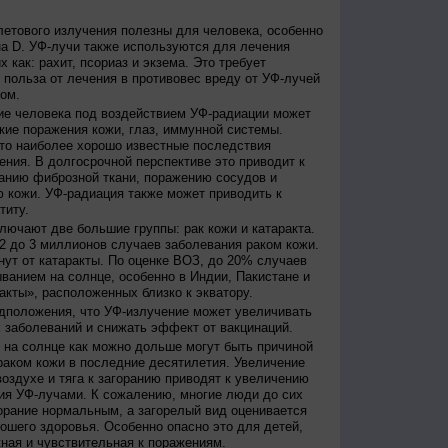
етового излучения полезны для человека, особенно
а D. УФ-лучи также используются для лечения
 как: рахит, псориаз и экзема. Это требует
 польза от лечения в противовес вреду от УФ-лучей
ом.
е человека под воздействием УФ-радиации может
кие поражения кожи, глаз, иммунной системы.
это наиболее хорошо известные последствия
ения. В долгосрочной перспективе это приводит к
анию фиброзной ткани, поражению сосудов и
 кожи. УФ-радиация также может приводить к
титу.
лючают две большие группы: рак кожи и катаракта.
2 до 3 миллионов случаев заболевания раком кожи.
нут от катаракты. По оценке ВОЗ, до 20% случаев
ванием на солнце, особенно в Индии, Пакистане и
акты», расположенных близко к экватору.
дположения, что УФ-излучение может увеличивать
 заболеваний и снижать эффект от вакцинаций.
на солнце как можно дольше могут быть причиной
раком кожи в последние десятилетия. Увеличение
оздухе и тяга к загоранию приводят к увеличению
ия УФ-лучами. К сожалению, многие люди до сих
орание нормальным, а загорелый вид оценивается
рошего здоровья. Особенно опасно это для детей,
жная и чувствительная к поражениям.