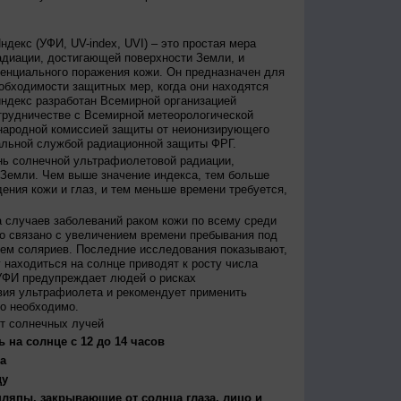
декс (УФИ, UV-index, UVI) – это простая мера
диации, достигающей поверхности Земли, и
енциального поражения кожи. Он предназначен для
бходимости защитных мер, когда они находятся
ндекс разработан Всемирной организацией
трудничестве с Всемирной метеорологической
народной комиссией защиты от неионизирующего
альной службой радиационной защиты ФРГ.
нь солнечной ультрафиолетовой радиации,
 Земли. Чем выше значение индекса, тем больше
ения кожи и глаз, и тем меньше времени требуется,
 случаев заболеваний раком кожи по всему среди
о связано с увеличением времени пребывания под
ем соляриев. Последние исследования показывают,
 находиться на солнце приводят к росту числа
УФИ предупреждает людей о рисках
вия ультрафиолета и рекомендует применить
то необходимо.
т солнечных лучей
 на солнце с 12 до 14 часов
а
ду
япы, закрывающие от солнца глаза, лицо и