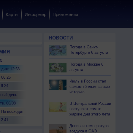
Карты
Информер
Приложения
НОВОСТИ
Погода в Санкт-
МИЯ
Петербурге 6 августа
6
Погода в Москве 6
 дня: 12:58
августа
 06:26
Июль в России стал
19:24
самым тёплым за всю
историю
нный день
тв. 06/08
В Центральной России
наступают самые
 Не восходит
жаркие дни этого лета
12:41
Дневная температура
воздуха в ОАЭ