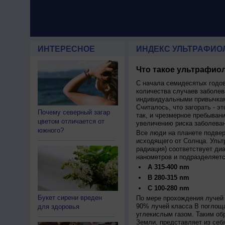
ИНТЕРЕСНОЕ
ИНДЕКС УЛЬТРАФИО
Что такое ультрафиол
С начала семидесятых годов
количества случаев заболев
индивидуальными привычкам
Считалось, что загорать - эт
Почему северный загар
так, и чрезмерное пребыван
цветом отличается от
увеличению риска заболеван
южного?
Все люди на планете подве
исходящего от Солнца. Ульт
радиация) соответствует ди
нанометров и подразделяетс
A 315-400 nm
B 280-315 nm
C 100-280 nm
Букет сирени вреден
По мере прохождения лучей 
90% лучей класса B поглощ
для здоровья
углекислым газом. Таким об
Земли, представляет из себ