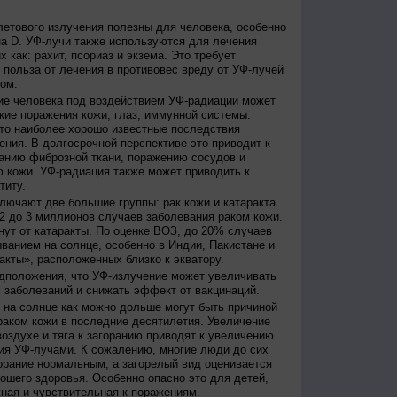
етового излучения полезны для человека, особенно
а D. УФ-лучи также используются для лечения
 как: рахит, псориаз и экзема. Это требует
 польза от лечения в противовес вреду от УФ-лучей
ом.
е человека под воздействием УФ-радиации может
кие поражения кожи, глаз, иммунной системы.
это наиболее хорошо известные последствия
ения. В долгосрочной перспективе это приводит к
анию фиброзной ткани, поражению сосудов и
 кожи. УФ-радиация также может приводить к
титу.
лючают две большие группы: рак кожи и катаракта.
2 до 3 миллионов случаев заболевания раком кожи.
нут от катаракты. По оценке ВОЗ, до 20% случаев
ванием на солнце, особенно в Индии, Пакистане и
акты», расположенных близко к экватору.
дположения, что УФ-излучение может увеличивать
 заболеваний и снижать эффект от вакцинаций.
на солнце как можно дольше могут быть причиной
раком кожи в последние десятилетия. Увеличение
оздухе и тяга к загоранию приводят к увеличению
ия УФ-лучами. К сожалению, многие люди до сих
орание нормальным, а загорелый вид оценивается
рошего здоровья. Особенно опасно это для детей,
жная и чувствительная к поражениям.