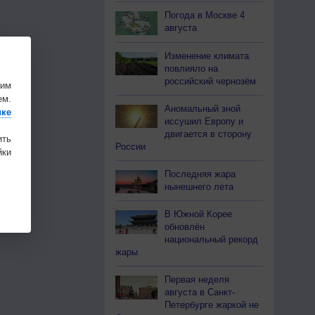
Погода в Москве 4
августа
Изменение климата
повлияло на
российский чернозём
шим
ем.
Аномальный зной
ике
иссушил Европу и
двигается в сторону
ить
России
ки
Последняя жара
нынешнего лета
В Южной Корее
обновлён
национальный рекорд
жары
Первая неделя
августа в Санкт-
Петербурге жаркой не