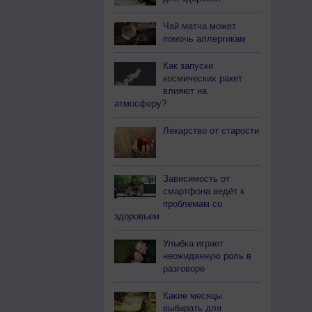
Чай матча может
помочь аллергикам
Как запуски
космических ракет
влияют на
атмосферу?
Лекарство от старости
Зависимость от
смартфона ведёт к
проблемам со
здоровьем
Улыбка играет
неожиданную роль в
разговоре
Какие месяцы
выбирать для