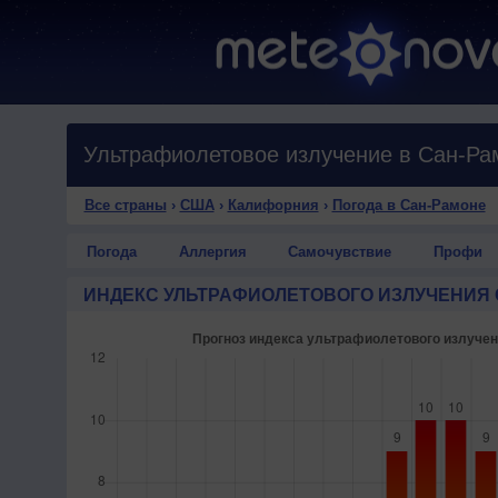
Ультрафиолетовое излучение в Сан-Ра
Все страны
›
США
›
Калифорния
›
Погода в Сан-Рамоне
Погода
Аллергия
Самочувствие
Профи
ИНДЕКС УЛЬТРАФИОЛЕТОВОГО ИЗЛУЧЕНИЯ