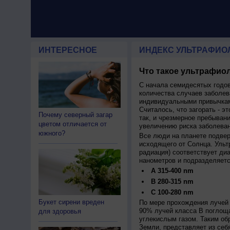
ИНТЕРЕСНОЕ
ИНДЕКС УЛЬТРАФИО
Что такое ультрафиол
С начала семидесятых годов
количества случаев заболев
индивидуальными привычкам
Считалось, что загорать - эт
Почему северный загар
так, и чрезмерное пребыван
цветом отличается от
увеличению риска заболеван
южного?
Все люди на планете подве
исходящего от Солнца. Ульт
радиация) соответствует ди
нанометров и подразделяетс
A 315-400 nm
B 280-315 nm
C 100-280 nm
Букет сирени вреден
По мере прохождения лучей 
90% лучей класса B поглощ
для здоровья
углекислым газом. Таким об
Земли, представляет из себ