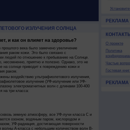
Установите
РЕКЛАМА
ЛЕТОВОГО ИЗЛУЧЕНИЯ СОЛНЦА
КОНТАКТ
ет, и как он влияет на здоровье?
О проекте
 прошлого века было замечено увеличение
Политика
ания раком кожи. Это было связано с
конфиденциа
и людей по отношению к пребыванию на Солнце.
о, несомненно, приятно и полезно. Однако, это не
Частые вопр
ие на солнце приводит к повреждению кожи и
Гостевая книг
ия раком.
ржены воздействию ультрафиолетового излучения,
рафиолетовое излучение (УФ-излучение или УФ-
РЕКЛАМА
апазону электромагнитных волн с длинами 100-400
я на три класса:
сквозь земную атмосферу, все УФ-лучи класса C и
аются озоном, водяным паром, кислородом и
разом, УФ-радиация, достигающая поверхности
я волны А-класса с небольшим количеством волн В-