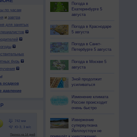
АМОНЕ
Погода в
Екатеринбурге 5
ды по часам
августа
ня
и
завтра
дня для занятых
Погода в Краснодаре
5 августа
специалистов
водителей
Погода в Санкт-
погоды
Петербурге 5 августа
вствительных
итных бурь
Погода в Москве 5
августа
лучения
ы
Зной продолжит
а осадков
усиливаться
е давление
Изменение климата
России происходит
Р
очень быстро
Извержение
супервулкана
Йеллоустоун не
приведёт к уничтожению