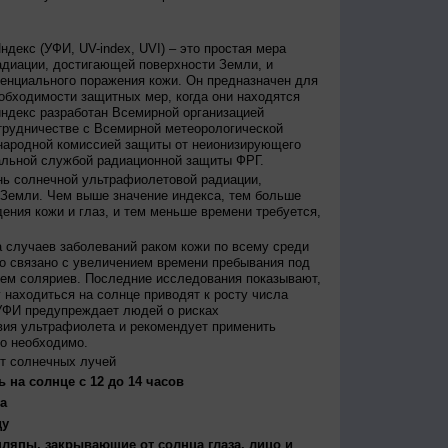
декс (УФИ, UV-index, UVI) – это простая мера
диации, достигающей поверхности Земли, и
енциального поражения кожи. Он предназначен для
бходимости защитных мер, когда они находятся
ндекс разработан Всемирной организацией
трудничестве с Всемирной метеорологической
народной комиссией защиты от неионизирующего
альной службой радиационной защиты ФРГ.
нь солнечной ультрафиолетовой радиации,
 Земли. Чем выше значение индекса, тем больше
ения кожи и глаз, и тем меньше времени требуется,
 случаев заболеваний раком кожи по всему среди
о связано с увеличением времени пребывания под
ем соляриев. Последние исследования показывают,
 находиться на солнце приводят к росту числа
УФИ предупреждает людей о рисках
вия ультрафиолета и рекомендует применить
то необходимо.
т солнечных лучей
 на солнце с 12 до 14 часов
а
ду
япы, закрывающие от солнца глаза, лицо и