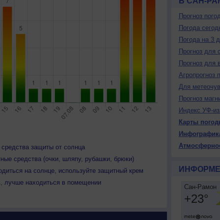
В САН-Р
Прогноз пого
Погода сегод
Погода на 3 
Прогноз для 
Прогноз для 
Агропрогноз 
Для метеочу
Прогноз магн
Индекс УФ-из
Карты погод
Инфографик
Атмосферно
 средства защиты от солнца
ные средства (очки, шляпу, рубашки, брюки)
ИНФОРМЕ
одиться на солнце, используйте защитный крем
ь, лучше находиться в помещении