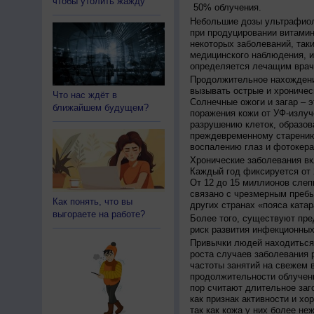
чтобы утолить жажду
50% облучения.
Небольшие дозы ультрафиол
при продуцировании витамин
некоторых заболеваний, таких
медицинского наблюдения, и
определяется лечащим врач
Продолжительное нахождени
вызывать острые и хроничес
Что нас ждёт в
Солнечные ожоги и загар – 
ближайшем будущем?
поражения кожи от УФ-излуч
разрушению клеток, образов
преждевременному старению
воспалению глаз и фотокера
Хронические заболевания вк
Каждый год фиксируется от 
От 12 до 15 миллионов слеп
связано с чрезмерным пребы
Как понять, что вы
других странах «пояса катар
выгораете на работе?
Более того, существуют пре
риск развития инфекционных
Привычки людей находиться 
роста случаев заболевания 
частоты занятий на свежем в
продолжительности облучен
пор считают длительное заг
как признак активности и хо
так как кожа у них более не