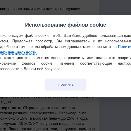
ения у поверхности земли влияют следующие
е Солнце над горизонтом, тем сильнее уровень УФ-
Использование файлов cookie
уровень излучения колеблется от дня к ночи и от
е уровни достигаются около полудня в летние
 приходит примерно между 11 и 15 часами дня по
 используем файлы cookie, чтобы Вам было удобнее пользоваться на
йтом. Продолжая просмотр, Вы соглашаетесь с их использовани
 к экватору, тем выше уровень УФ-радиации
дробнее о том, как мы обрабатываем данные, можно прочитать в
Полит
нфиденциальности
.
нь УФ-радиации выше при безоблачном небе, но
ости, излучение может быть сильным, благодаря
 также можете самостоятельно ограничить или полностью запрет
создавая, таким образом, рассеянные источники
охранение файлов cookie, изменив соответствующие настрой
сть может пропускать до 90% УФ-лучей.
зопасности в Вашем веб-браузере.
ря.
На больших высотах атмосфера тоньше и
ации, поступающей от Солнца. Каждые 1000 метров
Принять
примерно на 10%.
ть УФ-радиации, которая иначе могла бы достичь
трация озона в атмосфере колеблется как в течение
го дня.
оверхности.
УФ-радиация отражается или
степени разными поверхностями. Например, снег
ок – около 15%, а морская пена – до 25%. Люди,
получают 10-20% УФ-излучения в сравнении с
сти. Люди, находящиеся в тени, получают примерно