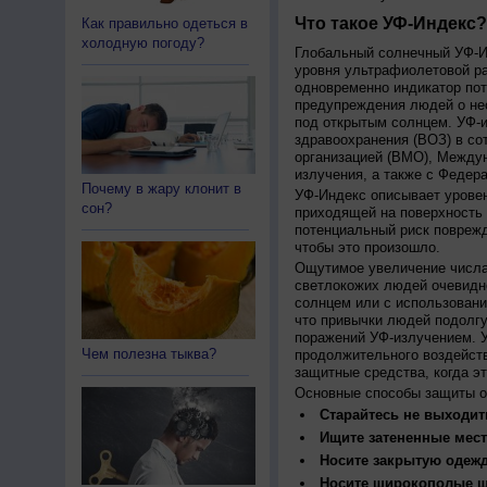
Что такое УФ-Индекс?
Как правильно одеться в
холодную погоду?
Глобальный солнечный УФ-Ин
уровня ультрафиолетовой ра
одновременно индикатор пот
предупреждения людей о нео
под открытым солнцем. УФ-и
здравоохранения (ВОЗ) в со
организацией (ВМО), Между
излучения, а также с Федер
Почему в жару клонит в
УФ-Индекс описывает урове
сон?
приходящей на поверхность
потенциальный риск поврежд
чтобы это произошло.
Ощутимое увеличение числа
светлокожих людей очевидн
солнцем или с использовани
что привычки людей подолгу
поражений УФ-излучением. 
Чем полезна тыква?
продолжительного воздейст
защитные средства, когда э
Основные способы защиты о
Старайтесь не выходить
Ищите затененные мест
Носите закрытую одеж
Носите широкополые шл