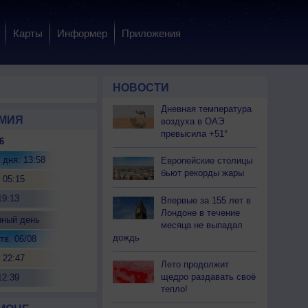
Карты
Информер
Приложения
НОВОСТИ
Дневная температура
МИЯ
воздуха в ОАЭ
превысила +51°
6
 дня: 13:58
Европейские столицы
бьют рекорды жары
 05:15
19:13
Впервые за 155 лет в
Лондоне в течение
нный день
месяца не выпадал
дождь
тв. 06/08
 22:47
Лето продолжит
щедро раздавать своё
12:39
тепло!