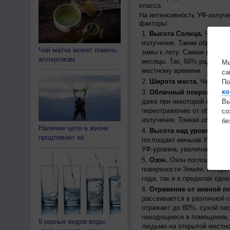
класса.
На интенсивность УФ-излуч
факторы:
Высота Солнца.
Чем выш
излучения. Таким образом, 
Чай матча может помочь
зимы к лету. Самые высоки
аллергикам
месяцы. Так, 60% радиации
Мы
местному времени.
са
Широта места.
Чем ближе
По
ко
Облачный покров.
Урове
даже при некоторой облачн
Вы
переотражению от облаков, 
с
излучения. Тонкая облачно
бе
Наличие цели в жизни
Высота над уровнем мо
продлевает её
поглощает меньше УФ-ради
УФ-уровень увеличивается 
Озон.
Озон поглощает час
поверхности Земли. Концен
года, так и в пределах одно
Отражение от земной п
рассеивается в различной 
отражает до 80%, сухой пес
находящиеся в помещении, 
9 разных видов воды,
людьми на открытой местно