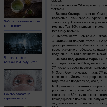
класса.
На интенсивность УФ-излучения у по
факторы:
Высота Солнца.
Чем выше Солнце 
излучения. Таким образом, уровень и
Чай матча может помочь
зимы к лету. Самые высокие уровни 
аллергикам
месяцы. Так, 60% радиации приходит
местному времени.
Широта места.
Чем ближе к экват
Облачный покров.
Уровень УФ-ра
даже при некоторой облачности, изл
переотражению от облаков, создавая
излучения. Тонкая облачность может
Что нас ждёт в
Высота над уровнем моря.
На бо
ближайшем будущем?
поглощает меньше УФ-радиации, пос
УФ-уровень увеличивается примерно
Озон.
Озон поглощает часть УФ-ра
поверхности Земли. Концентрация оз
года, так и в пределах одного дня.
Отражение от земной поверхнос
рассеивается в различной степени р
Почему глазам не
отражает до 80%, сухой песок – окол
страшен мороз?
находящиеся в помещении, получают
людьми на открытой местности. Люд