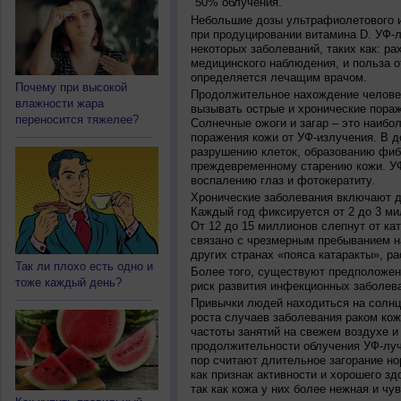
50% облучения.
Небольшие дозы ультрафиолетового и
при продуцировании витамина D. УФ-
некоторых заболеваний, таких как: рах
медицинского наблюдения, и польза о
определяется лечащим врачом.
Почему при высокой
Продолжительное нахождение челове
влажности жара
вызывать острые и хронические пораж
переносится тяжелее?
Солнечные ожоги и загар – это наибо
поражения кожи от УФ-излучения. В д
разрушению клеток, образованию фиб
преждевременному старению кожи. УФ
воспалению глаз и фотокератиту.
Хронические заболевания включают дв
Каждый год фиксируется от 2 до 3 ми
От 12 до 15 миллионов слепнут от ка
связано с чрезмерным пребыванием на
других странах «пояса катаракты», ра
Так ли плохо есть одно и
Более того, существуют предположен
тоже каждый день?
риск развития инфекционных заболева
Привычки людей находиться на солнц
роста случаев заболевания раком кож
частоты занятий на свежем воздухе и
продолжительности облучения УФ-луч
пор считают длительное загорание но
как признак активности и хорошего зд
так как кожа у них более нежная и чу