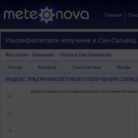
Главная
Пои
Ультрафиолето
Все страны
›
Сальвадор
›
›
Погода в Сан-Сальвадоре
Погода
Аллергия
Самочувствие
Профи
ИНДЕКС УЛЬТРАФИОЛЕТОВОГО ИЗЛУЧЕНИЯ СОЛНЦ