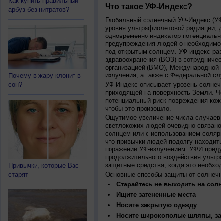
Как купить правильный
Что такое УФ-Индекс?
арбуз без нитратов?
Глобальный солнечный УФ-Индекс (УФИ
уровня ультрафиолетовой радиации, 
одновременно индикатор потенциальн
предупреждения людей о необходимос
под открытым солнцем. УФ-индекс ра
здравоохранения (ВОЗ) в сотрудниче
организацией (ВМО), Международной
излучения, а также с Федеральной с
Почему в жару клонит в
сон?
УФ-Индекс описывает уровень солнеч
приходящей на поверхность Земли. Ч
потенциальный риск повреждения кожи
чтобы это произошло.
Ощутимое увеличение числа случаев 
светлокожих людей очевидно связано
солнцем или с использованием соляр
что привычки людей подолгу находить
поражений УФ-излучением. УФИ пред
продолжительного воздействия ультр
защитные средства, когда это необхо
Привычки, которые Вас
старят
Основные способы защиты от солнеч
Старайтесь не выходить на солн
Ищите затененные места
Носите закрытую одежду
Носите широкополые шляпы, за