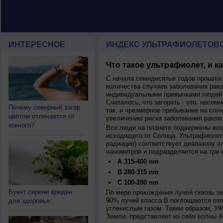
ИНТЕРЕСНОЕ
ИНДЕКС УЛЬТРАФИОЛЕТОВ
Что такое ультрафиолет, и к
С начала семидесятых годов прошлог
количества случаев заболевания рако
индивидуальными привычками людей 
Считалось, что загорать - это, несомн
Почему северный загар
так, и чрезмерное пребывание на сол
цветом отличается от
увеличению риска заболевания раком
южного?
Все люди на планете подвержены воз
исходящего от Солнца. Ультрафиолет
радиация) соответствует диапазону э
нанометров и подразделяется на три 
A 315-400 nm
B 280-315 nm
C 100-280 nm
Букет сирени вреден
По мере прохождения лучей сквозь з
90% лучей класса B поглощаются озо
для здоровья
углекислым газом. Таким образом, У
Земли, представляет из себя волны А