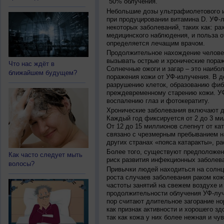
50% облучения.
Небольшие дозы ультрафиолетового и
при продуцировании витамина D. УФ-
некоторых заболеваний, таких как: рах
медицинского наблюдения, и польза о
определяется лечащим врачом.
Продолжительное нахождение челове
вызывать острые и хронические пораж
Что нас ждёт в
Солнечные ожоги и загар – это наибо
ближайшем будущем?
поражения кожи от УФ-излучения. В д
разрушению клеток, образованию фиб
преждевременному старению кожи. УФ
воспалению глаз и фотокератиту.
Хронические заболевания включают дв
Каждый год фиксируется от 2 до 3 ми
От 12 до 15 миллионов слепнут от ка
связано с чрезмерным пребыванием на
других странах «пояса катаракты», ра
Более того, существуют предположен
Как часто следует мыть
риск развития инфекционных заболева
волосы?
Привычки людей находиться на солнц
роста случаев заболевания раком кож
частоты занятий на свежем воздухе и
продолжительности облучения УФ-луч
пор считают длительное загорание но
как признак активности и хорошего зд
так как кожа у них более нежная и чу