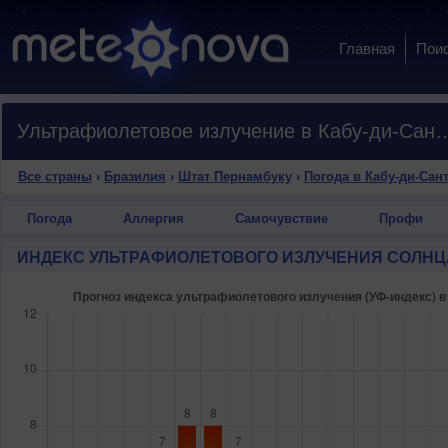
Главная
Пои
Ультрафиолетовое излучение в Кабу-д
Все страны
›
Бразилия
›
Штат Пернамбуку
›
Погода в Кабу-ди-Сан
Погода
Аллергия
Самочувствие
Профи
ИНДЕКС УЛЬТРАФИОЛЕТОВОГО ИЗЛУЧЕНИЯ СОЛНЦ