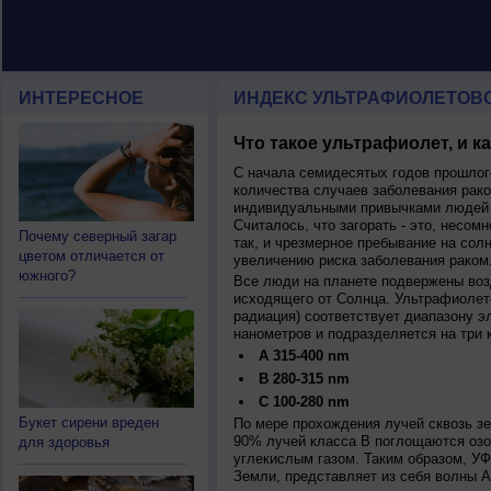
ИНТЕРЕСНОЕ
ИНДЕКС УЛЬТРАФИОЛЕТОВ
Что такое ультрафиолет, и к
С начала семидесятых годов прошлог
количества случаев заболевания рако
индивидуальными привычками людей 
Считалось, что загорать - это, несомн
Почему северный загар
так, и чрезмерное пребывание на сол
цветом отличается от
увеличению риска заболевания раком
южного?
Все люди на планете подвержены воз
исходящего от Солнца. Ультрафиолет
радиация) соответствует диапазону э
нанометров и подразделяется на три 
A 315-400 nm
B 280-315 nm
C 100-280 nm
Букет сирени вреден
По мере прохождения лучей сквозь з
90% лучей класса B поглощаются озо
для здоровья
углекислым газом. Таким образом, У
Земли, представляет из себя волны А