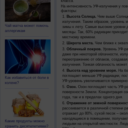
класса.
На интенсивность УФ-излучения у по
факторы:
Высота Солнца.
Чем выше Солнце 
излучения. Таким образом, уровень и
Чай матча может помочь
зимы к лету. Самые высокие уровни 
аллергикам
месяцы. Так, 60% радиации приходит
местному времени.
Широта места.
Чем ближе к экват
Облачный покров.
Уровень УФ-ра
даже при некоторой облачности, изл
переотражению от облаков, создавая
излучения. Тонкая облачность может
Высота над уровнем моря.
На бо
поглощает меньше УФ-радиации, пос
Как избавиться от боли в
УФ-уровень увеличивается примерно
колене?
Озон.
Озон поглощает часть УФ-ра
поверхности Земли. Концентрация оз
года, так и в пределах одного дня.
Отражение от земной поверхнос
рассеивается в различной степени р
отражает до 80%, сухой песок – окол
находящиеся в помещении, получают
Какие продукты можно
людьми на открытой местности. Люд
хранить десятилетиями?