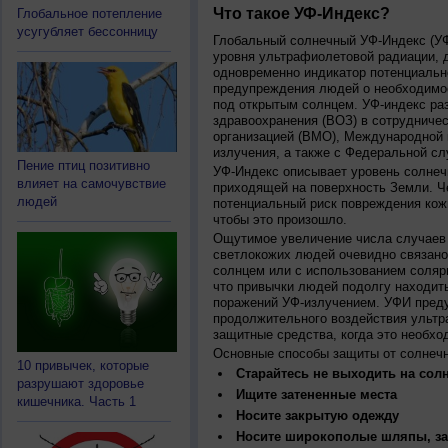
Что такое УФ-Индекс?
Глобальное потепление
усугубляет бессонницу
Глобальный солнечный УФ-Индекс (УФИ
уровня ультрафиолетовой радиации, 
одновременно индикатор потенциальн
предупреждения людей о необходимос
под открытым солнцем. УФ-индекс ра
здравоохранения (ВОЗ) в сотрудниче
организацией (ВМО), Международной
излучения, а также с Федеральной с
Пение птиц позитивно
УФ-Индекс описывает уровень солнеч
влияет на самочувствие
приходящей на поверхность Земли. Ч
людей
потенциальный риск повреждения кожи
чтобы это произошло.
Ощутимое увеличение числа случаев 
светлокожих людей очевидно связано
солнцем или с использованием соляр
что привычки людей подолгу находить
поражений УФ-излучением. УФИ пред
продолжительного воздействия ультр
защитные средства, когда это необхо
Основные способы защиты от солнеч
10 привычек, которые
Старайтесь не выходить на солн
разрушают здоровье
Ищите затененные места
кишечника. Часть 1
Носите закрытую одежду
Носите широкополые шляпы, за