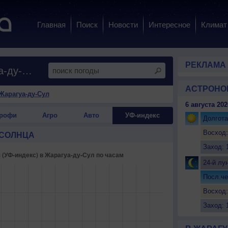
Главная
Поиск
Новости
Интересное
Климат
РЕКЛАМА
Ультрафиолетовое излучение в Жарагуа-ду-Сул
АСТРОНО
Жарагуа-ду-Сул
6 августа 202
рофи
Агро
Авто
УФ-индекс
Долгота
Восход:
 СОЛНЦА
Заход: 
24-й лу
Посл.че
Восход:
Заход: 