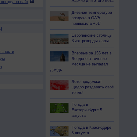
жаркие дни этого лета
 погоду на сайт
Дневная температура
воздуха в ОАЭ
превысила +51°
Ы
Европейские столицы
бьют рекорды жары
льности
Впервые за 155 лет в
Лондоне в течение
осы
месяца не выпадал
а
дождь
Лето продолжит
щедро раздавать своё
тепло!
Погода в
Екатеринбурге 5
августа
Погода в Краснодаре
5 августа