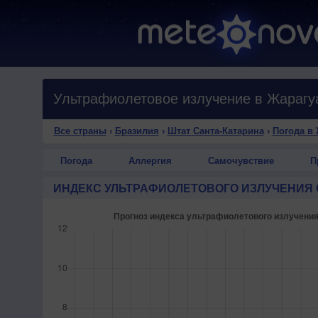
Все страны
›
Бразилия
›
Штат Санта-Катарина
›
Погода в 
Погода
Аллергия
Самочувствие
П
ИНДЕКС УЛЬТРАФИОЛЕТОВОГО ИЗЛУЧЕНИЯ