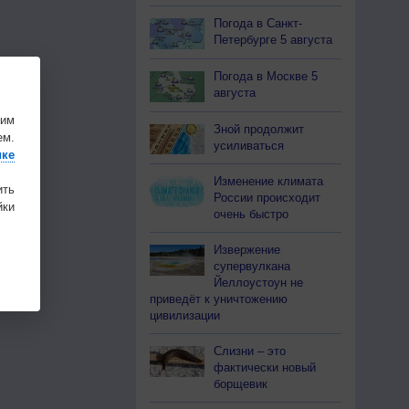
Погода в Санкт-
Петербурге 5 августа
Погода в Москве 5
августа
шим
Зной продолжит
ем.
усиливаться
ике
Изменение климата
ить
России происходит
ки
очень быстро
Извержение
супервулкана
Йеллоустоун не
приведёт к уничтожению
цивилизации
Слизни – это
фактически новый
борщевик