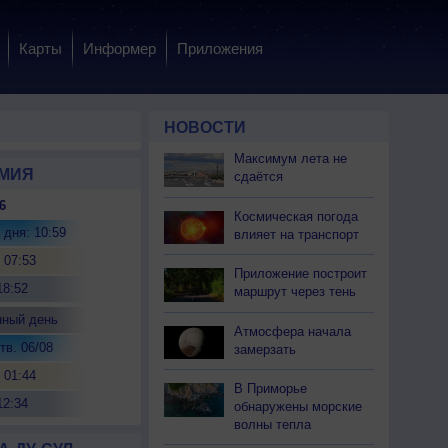
Карты
Информер
Приложения
НОВОСТИ
Максимум лета не
МИЯ
сдаётся
6
Космическая погода
 дня: 10:59
влияет на транспорт
 07:53
Приложение построит
18:52
маршрут через тень
нный день
Атмосфера начала
тв. 06/08
замерзать
 01:44
В Приморье
12:34
обнаружены морские
волны тепла