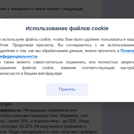
ения у поверхности земли влияют следующие
е Солнце над горизонтом, тем сильнее уровень УФ-
уровень излучения колеблется от дня к ночи и от
Использование файлов cookie
е уровни достигаются около полудня в летние
 приходит примерно между 11 и 15 часами дня по
 используем файлы cookie, чтобы Вам было удобнее пользоваться на
йтом. Продолжая просмотр, Вы соглашаетесь с их использовани
 к экватору, тем выше уровень УФ-радиации
дробнее о том, как мы обрабатываем данные, можно прочитать в
Полит
нь УФ-радиации выше при безоблачном небе, но
нфиденциальности
.
ости, излучение может быть сильным, благодаря
 также можете самостоятельно ограничить или полностью запрет
создавая, таким образом, рассеянные источники
охранение файлов cookie, изменив соответствующие настрой
сть может пропускать до 90% УФ-лучей.
зопасности в Вашем веб-браузере.
ря.
На больших высотах атмосфера тоньше и
ации, поступающей от Солнца. Каждые 1000 метров
примерно на 10%.
Принять
ть УФ-радиации, которая иначе могла бы достичь
трация озона в атмосфере колеблется как в течение
го дня.
оверхности.
УФ-радиация отражается или
степени разными поверхностями. Например, снег
ок – около 15%, а морская пена – до 25%. Люди,
получают 10-20% УФ-излучения в сравнении с
сти. Люди, находящиеся в тени, получают примерно