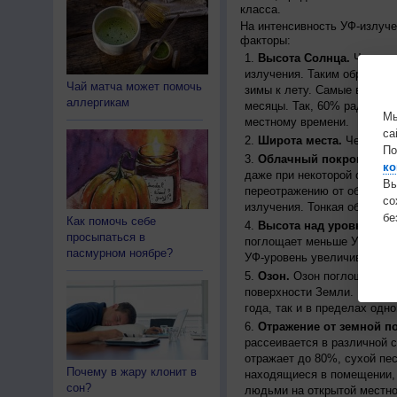
класса.
На интенсивность УФ-излуч
факторы:
Высота Солнца.
Чем выш
излучения. Таким образом, 
Чай матча может помочь
зимы к лету. Самые высоки
аллергикам
месяцы. Так, 60% радиации
Мы
местному времени.
са
Широта места.
Чем ближе
По
Облачный покров.
Урове
ко
даже при некоторой облачн
Вы
переотражению от облаков, 
с
излучения. Тонкая облачно
бе
Как помочь себе
Высота над уровнем мо
просыпаться в
поглощает меньше УФ-ради
пасмурном ноябре?
УФ-уровень увеличивается 
Озон.
Озон поглощает час
поверхности Земли. Концен
года, так и в пределах одно
Отражение от земной п
рассеивается в различной 
отражает до 80%, сухой пес
Почему в жару клонит в
находящиеся в помещении, 
сон?
людьми на открытой местно