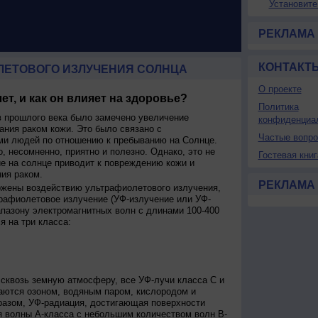
Установите
РЕКЛАМА
КОНТАКТ
ЛЕТОВОГО ИЗЛУЧЕНИЯ СОЛНЦА
О проекте
ет, и как он влияет на здоровье?
Политика
 прошлого века было замечено увеличение
конфиденциа
ания раком кожи. Это было связано с
Частые вопр
и людей по отношению к пребыванию на Солнце.
о, несомненно, приятно и полезно. Однако, это не
Гостевая книг
ие на солнце приводит к повреждению кожи и
ия раком.
РЕКЛАМА
ржены воздействию ультрафиолетового излучения,
рафиолетовое излучение (УФ-излучение или УФ-
апазону электромагнитных волн с длинами 100-400
я на три класса:
сквозь земную атмосферу, все УФ-лучи класса C и
аются озоном, водяным паром, кислородом и
разом, УФ-радиация, достигающая поверхности
я волны А-класса с небольшим количеством волн В-