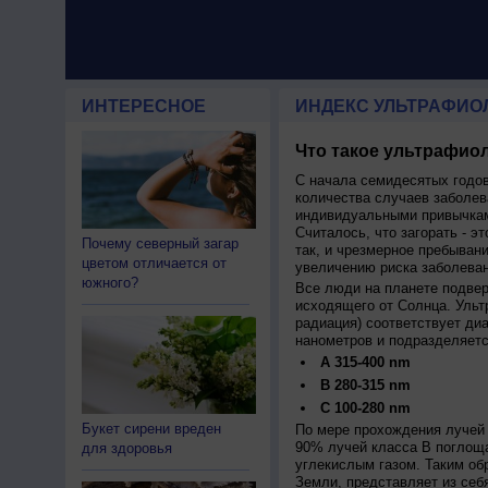
ИНТЕРЕСНОЕ
ИНДЕКС УЛЬТРАФИО
Что такое ультрафиол
С начала семидесятых годов
количества случаев заболев
индивидуальными привычкам
Считалось, что загорать - эт
Почему северный загар
так, и чрезмерное пребыван
цветом отличается от
увеличению риска заболеван
южного?
Все люди на планете подве
исходящего от Солнца. Ульт
радиация) соответствует ди
нанометров и подразделяетс
A 315-400 nm
B 280-315 nm
C 100-280 nm
Букет сирени вреден
По мере прохождения лучей 
90% лучей класса B поглощ
для здоровья
углекислым газом. Таким об
Земли, представляет из себ