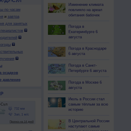
А-ДУ-СУЛ
Изменение климата
ды по часам
повлияло на ареал
обитания бабочек
ня
и
завтра
дня для занятых
Погода в
специалистов
Екатеринбурге 6
августа
водителей
погоды
Погода в Краснодаре
вствительных
6 августа
лучения
Погода в Санкт-
ы
Петербурге 6 августа
а осадков
е давление
Погода в Москве 6
августа
Р
Июль в России стал
самым тёплым за всю
историю
В Центральной России
наступают самые