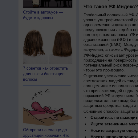
Что такое УФ-Индекс?
Стойте в автобусе —
Глобальный солнечный УФ-Ин
будете здоровы
уровня ультрафиолетовой ра
одновременно индикатор пот
предупреждения людей о нео
под открытым солнцем. УФ-и
здравоохранения (ВОЗ) в со
организацией (ВМО), Между
излучения, а также с Федер
УФ-Индекс описывает урове
приходящей на поверхность
потенциальный риск поврежд
7 советов как отрастить
чтобы это произошло.
длинные и блестящие
Ощутимое увеличение числа
волосы
светлокожих людей очевидн
солнцем или с использовани
что привычки людей подолгу
поражений УФ-излучением. 
продолжительного воздейст
защитные средства, когда э
Основные способы защиты о
Старайтесь не выходить
Ищите затененные мест
Обгорели на солнце до
Носите закрытую одеж
хрустящей корочки? Что
Носите широкополые шл