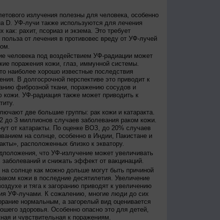
етового излучения полезны для человека, особенно
а D. УФ-лучи также используются для лечения
 как: рахит, псориаз и экзема. Это требует
 польза от лечения в противовес вреду от УФ-лучей
ом.
е человека под воздействием УФ-радиации может
кие поражения кожи, глаз, иммунной системы.
это наиболее хорошо известные последствия
ения. В долгосрочной перспективе это приводит к
анию фиброзной ткани, поражению сосудов и
 кожи. УФ-радиация также может приводить к
титу.
лючают две большие группы: рак кожи и катаракта.
2 до 3 миллионов случаев заболевания раком кожи.
нут от катаракты. По оценке ВОЗ, до 20% случаев
ванием на солнце, особенно в Индии, Пакистане и
акты», расположенных близко к экватору.
дположения, что УФ-излучение может увеличивать
 заболеваний и снижать эффект от вакцинаций.
на солнце как можно дольше могут быть причиной
раком кожи в последние десятилетия. Увеличение
оздухе и тяга к загоранию приводят к увеличению
ия УФ-лучами. К сожалению, многие люди до сих
орание нормальным, а загорелый вид оценивается
рошего здоровья. Особенно опасно это для детей,
жная и чувствительная к поражениям.