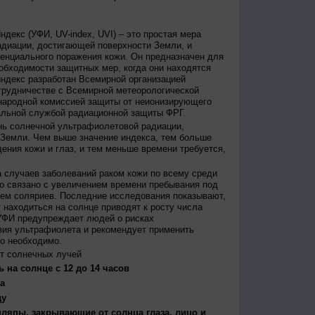
декс (УФИ, UV-index, UVI) – это простая мера
диации, достигающей поверхности Земли, и
енциального поражения кожи. Он предназначен для
бходимости защитных мер, когда они находятся
ндекс разработан Всемирной организацией
трудничестве с Всемирной метеорологической
народной комиссией защиты от неионизирующего
альной службой радиационной защиты ФРГ.
нь солнечной ультрафиолетовой радиации,
 Земли. Чем выше значение индекса, тем больше
ения кожи и глаз, и тем меньше времени требуется,
 случаев заболеваний раком кожи по всему среди
о связано с увеличением времени пребывания под
ем соляриев. Последние исследования показывают,
 находиться на солнце приводят к росту числа
УФИ предупреждает людей о рисках
вия ультрафиолета и рекомендует применить
то необходимо.
т солнечных лучей
 на солнце с 12 до 14 часов
а
ду
япы, закрывающие от солнца глаза, лицо и