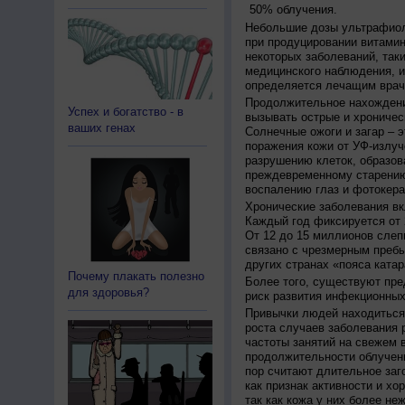
50% облучения.
Небольшие дозы ультрафиол
при продуцировании витамин
некоторых заболеваний, таких
медицинского наблюдения, и
определяется лечащим врач
Продолжительное нахождени
Успех и богатство - в
вызывать острые и хроничес
ваших генах
Солнечные ожоги и загар – 
поражения кожи от УФ-излуч
разрушению клеток, образов
преждевременному старению
воспалению глаз и фотокера
Хронические заболевания вк
Каждый год фиксируется от 
От 12 до 15 миллионов слеп
связано с чрезмерным пребы
других странах «пояса катар
Почему плакать полезно
Более того, существуют пре
для здоровья?
риск развития инфекционных
Привычки людей находиться 
роста случаев заболевания 
частоты занятий на свежем в
продолжительности облучен
пор считают длительное заг
как признак активности и хо
так как кожа у них более не