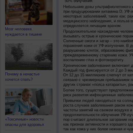
50% облучения.
Небольшие дозы ультрафиолетового и
при продуцировании витамина D. УФ-
некоторых заболеваний, таких как: рах
медицинского наблюдения, и польза о
определяется лечащим врачом.
Мозг человека
Продолжительное нахождение челове
нуждается в тишине
вызывать острые и хронические пораж
Солнечные ожоги и загар – это наибо
поражения кожи от УФ-излучения. В д
разрушению клеток, образованию фиб
преждевременному старению кожи. УФ
воспалению глаз и фотокератиту.
Хронические заболевания включают дв
Каждый год фиксируется от 2 до 3 ми
Почему в ненастье
От 12 до 15 миллионов слепнут от ка
хочется спать?
связано с чрезмерным пребыванием на
других странах «пояса катаракты», ра
Более того, существуют предположен
риск развития инфекционных заболева
Привычки людей находиться на солнц
роста случаев заболевания раком кож
частоты занятий на свежем воздухе и
продолжительности облучения УФ-луч
«Токсичные» новости
пор считают длительное загорание но
как признак активности и хорошего зд
опасны для здоровья
так как кожа у них более нежная и чу