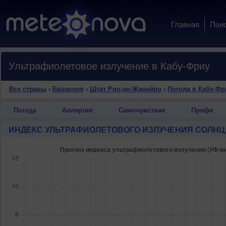
Главная
Пои
Ультрафиолетовое излучение в Кабу-Фриу
Все страны
›
Бразилия
›
Штат Рио-де-Жанейро
›
Погода в Кабу-Фр
Погода
Аллергия
Самочувствие
Профи
ИНДЕКС УЛЬТРАФИОЛЕТОВОГО ИЗЛУЧЕНИЯ СОЛНЦ