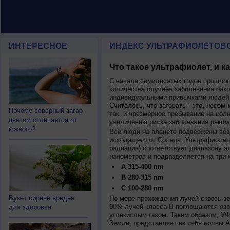
ИНТЕРЕСНОЕ
ИНДЕКС УЛЬТРАФИОЛЕТОВ
Что такое ультрафиолет, и к
С начала семидесятых годов прошлог
количества случаев заболевания рако
индивидуальными привычками людей 
Считалось, что загорать - это, несомн
Почему северный загар
так, и чрезмерное пребывание на сол
цветом отличается от
увеличению риска заболевания раком
южного?
Все люди на планете подвержены воз
исходящего от Солнца. Ультрафиолет
радиация) соответствует диапазону э
нанометров и подразделяется на три 
A 315-400 nm
B 280-315 nm
C 100-280 nm
Букет сирени вреден
По мере прохождения лучей сквозь з
90% лучей класса B поглощаются озо
для здоровья
углекислым газом. Таким образом, У
Земли, представляет из себя волны А