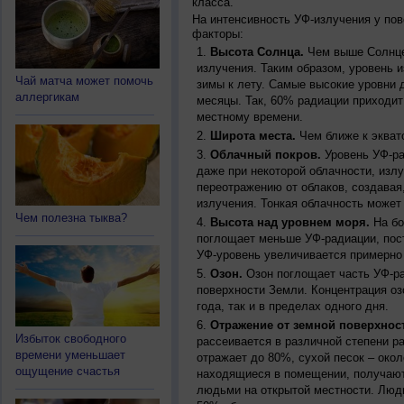
класса.
На интенсивность УФ-излучения у по
факторы:
Высота Солнца.
Чем выше Солнце 
излучения. Таким образом, уровень и
Чай матча может помочь
зимы к лету. Самые высокие уровни 
аллергикам
месяцы. Так, 60% радиации приходит
местному времени.
Широта места.
Чем ближе к экват
Облачный покров.
Уровень УФ-ра
даже при некоторой облачности, изл
переотражению от облаков, создавая
излучения. Тонкая облачность может
Чем полезна тыква?
Высота над уровнем моря.
На бо
поглощает меньше УФ-радиации, пос
УФ-уровень увеличивается примерно
Озон.
Озон поглощает часть УФ-ра
поверхности Земли. Концентрация оз
года, так и в пределах одного дня.
Отражение от земной поверхнос
Избыток свободного
рассеивается в различной степени р
времени уменьшает
отражает до 80%, сухой песок – окол
ощущение счастья
находящиеся в помещении, получают
людьми на открытой местности. Люд