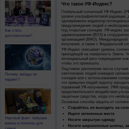
Что такое УФ-Индекс?
Глобальный солнечный УФ-Индекс (УФИ
уровня ультрафиолетовой радиации, 
одновременно индикатор потенциальн
предупреждения людей о необходимос
под открытым солнцем. УФ-индекс ра
Как стать
здравоохранения (ВОЗ) в сотрудниче
долгожителем?
организацией (ВМО), Международной
излучения, а также с Федеральной с
УФ-Индекс описывает уровень солнеч
приходящей на поверхность Земли. Ч
потенциальный риск повреждения кожи
чтобы это произошло.
Ощутимое увеличение числа случаев 
светлокожих людей очевидно связано
Почему звёзды не
солнцем или с использованием соляр
падают?
что привычки людей подолгу находить
поражений УФ-излучением. УФИ пред
продолжительного воздействия ультр
защитные средства, когда это необхо
Основные способы защиты от солнеч
Старайтесь не выходить на солн
Ищите затененные места
Научный факт: бабушки
Носите закрытую одежду
важны и полезны для
Носите широкополые шляпы, за
семьи