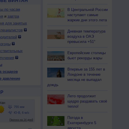
ОВЕ БИНТАН
ды по часам
В Центральной России
наступают самые
ня
и
завтра
жаркие дни этого лета
дня для занятых
специалистов
Дневная температура
воздуха в ОАЭ
водителей
превысила +51°
погоды
вствительных
Европейские столицы
лучения
бьют рекорды жары
ы
Впервые за 155 лет в
а осадков
Лондоне в течение
е давление
месяца не выпадал
дождь
Р
Лето продолжит
щедро раздавать своё
тепло!
Погода в
Екатеринбурге 5
августа