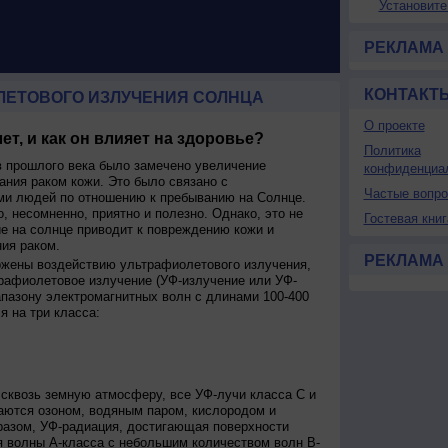
Установите
РЕКЛАМА
КОНТАКТ
ЛЕТОВОГО ИЗЛУЧЕНИЯ СОЛНЦА
О проекте
ет, и как он влияет на здоровье?
Политика
 прошлого века было замечено увеличение
конфиденциа
ания раком кожи. Это было связано с
Частые вопр
и людей по отношению к пребыванию на Солнце.
о, несомненно, приятно и полезно. Однако, это не
Гостевая книг
ие на солнце приводит к повреждению кожи и
ия раком.
РЕКЛАМА
ржены воздействию ультрафиолетового излучения,
рафиолетовое излучение (УФ-излучение или УФ-
апазону электромагнитных волн с длинами 100-400
я на три класса:
сквозь земную атмосферу, все УФ-лучи класса C и
аются озоном, водяным паром, кислородом и
разом, УФ-радиация, достигающая поверхности
я волны А-класса с небольшим количеством волн В-