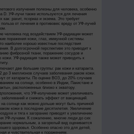
етового излучения полезны для человека, особенно
а D. УФ-лучи также используются для лечения
 как: рахит, псориаз и экзема. Это требует
 польза от лечения в противовес вреду от УФ-лучей
ом.
е человека под воздействием УФ-радиации может
кие поражения кожи, глаз, иммунной системы.
это наиболее хорошо известные последствия
ения. В долгосрочной перспективе это приводит к
анию фиброзной ткани, поражению сосудов и
 кожи. УФ-радиация также может приводить к
титу.
лючают две большие группы: рак кожи и катаракта.
2 до 3 миллионов случаев заболевания раком кожи.
нут от катаракты. По оценке ВОЗ, до 20% случаев
ванием на солнце, особенно в Индии, Пакистане и
акты», расположенных близко к экватору.
дположения, что УФ-излучение может увеличивать
 заболеваний и снижать эффект от вакцинаций.
на солнце как можно дольше могут быть причиной
раком кожи в последние десятилетия. Увеличение
оздухе и тяга к загоранию приводят к увеличению
ия УФ-лучами. К сожалению, многие люди до сих
орание нормальным, а загорелый вид оценивается
рошего здоровья. Особенно опасно это для детей,
жная и чувствительная к поражениям.