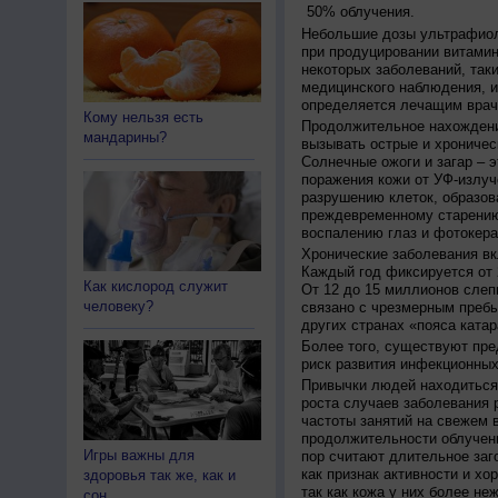
50% облучения.
Небольшие дозы ультрафиол
при продуцировании витамин
некоторых заболеваний, таких
медицинского наблюдения, и
определяется лечащим врач
Кому нельзя есть
Продолжительное нахождени
мандарины?
вызывать острые и хроничес
Солнечные ожоги и загар – 
поражения кожи от УФ-излуч
разрушению клеток, образов
преждевременному старению
воспалению глаз и фотокера
Хронические заболевания вк
Каждый год фиксируется от 
Как кислород служит
От 12 до 15 миллионов слеп
человеку?
связано с чрезмерным пребы
других странах «пояса катар
Более того, существуют пре
риск развития инфекционных
Привычки людей находиться 
роста случаев заболевания 
частоты занятий на свежем в
продолжительности облучен
Игры важны для
пор считают длительное заг
как признак активности и хо
здоровья так же, как и
так как кожа у них более не
сон