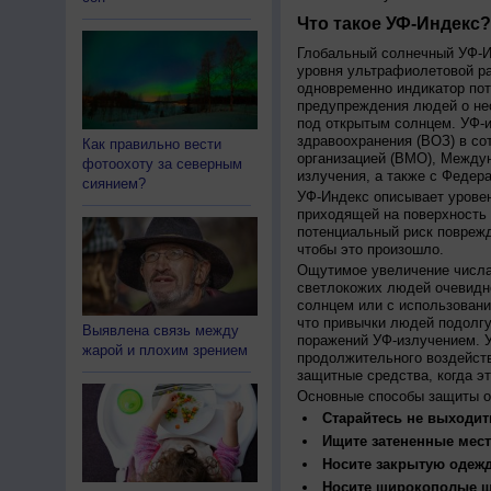
Что такое УФ-Индекс?
Глобальный солнечный УФ-Ин
уровня ультрафиолетовой ра
одновременно индикатор пот
предупреждения людей о нео
под открытым солнцем. УФ-и
здравоохранения (ВОЗ) в со
Как правильно вести
организацией (ВМО), Между
фотоохоту за северным
излучения, а также с Федер
сиянием?
УФ-Индекс описывает урове
приходящей на поверхность
потенциальный риск поврежд
чтобы это произошло.
Ощутимое увеличение числа
светлокожих людей очевидн
солнцем или с использовани
что привычки людей подолгу
Выявлена связь между
поражений УФ-излучением. 
жарой и плохим зрением
продолжительного воздейст
защитные средства, когда э
Основные способы защиты о
Старайтесь не выходить
Ищите затененные мест
Носите закрытую одеж
Носите широкополые шл