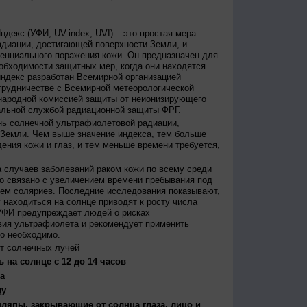
декс (УФИ, UV-index, UVI) – это простая мера
диации, достигающей поверхности Земли, и
енциального поражения кожи. Он предназначен для
бходимости защитных мер, когда они находятся
ндекс разработан Всемирной организацией
трудничестве с Всемирной метеорологической
народной комиссией защиты от неионизирующего
альной службой радиационной защиты ФРГ.
нь солнечной ультрафиолетовой радиации,
 Земли. Чем выше значение индекса, тем больше
ения кожи и глаз, и тем меньше времени требуется,
 случаев заболеваний раком кожи по всему среди
о связано с увеличением времени пребывания под
ем соляриев. Последние исследования показывают,
 находиться на солнце приводят к росту числа
УФИ предупреждает людей о рисках
вия ультрафиолета и рекомендует применить
то необходимо.
т солнечных лучей
 на солнце с 12 до 14 часов
а
ду
япы, закрывающие от солнца глаза, лицо и