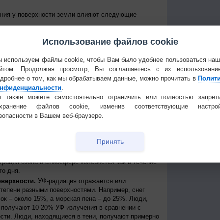
ения у поверхности земли влияют следующие
е Солнце над горизонтом, тем сильнее уровень УФ-
Использование файлов cookie
уровень излучения колеблется от дня к ночи и от
е уровни достигаются около полудня в летние
 приходит примерно между 11 и 15 часами дня по
 используем файлы cookie, чтобы Вам было удобнее пользоваться на
йтом. Продолжая просмотр, Вы соглашаетесь с их использовани
 к экватору, тем выше уровень УФ-радиации
дробнее о том, как мы обрабатываем данные, можно прочитать в
Полит
нфиденциальности
.
нь УФ-радиации выше при безоблачном небе, но
ости, излучение может быть сильным, благодаря
 также можете самостоятельно ограничить или полностью запрет
создавая, таким образом, рассеянные источники
охранение файлов cookie, изменив соответствующие настрой
сть может пропускать до 90% УФ-лучей.
зопасности в Вашем веб-браузере.
ря.
На больших высотах атмосфера тоньше и
ации, поступающей от Солнца. Каждые 1000 метров
Принять
примерно на 10%.
ть УФ-радиации, которая иначе могла бы достичь
трация озона в атмосфере колеблется как в течение
го дня.
оверхности.
УФ-радиация отражается или
степени разными поверхностями. Например, снег
ок – около 15%, а морская пена – до 25%. Люди,
получают 10-20% УФ-излучения в сравнении с
сти. Люди, находящиеся в тени, получают примерно