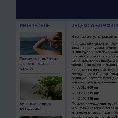
ИНТЕРЕСНОЕ
ИНДЕКС УЛЬТРАФИО
Что такое ультрафиол
С начала семидесятых годов
количества случаев заболев
индивидуальными привычкам
Считалось, что загорать - эт
Почему северный загар
так, и чрезмерное пребыван
цветом отличается от
увеличению риска заболеван
южного?
Все люди на планете подве
исходящего от Солнца. Ульт
радиация) соответствует ди
нанометров и подразделяетс
A 315-400 nm
B 280-315 nm
C 100-280 nm
Букет сирени вреден
По мере прохождения лучей 
90% лучей класса B поглощ
для здоровья
углекислым газом. Таким об
Земли, представляет из себ