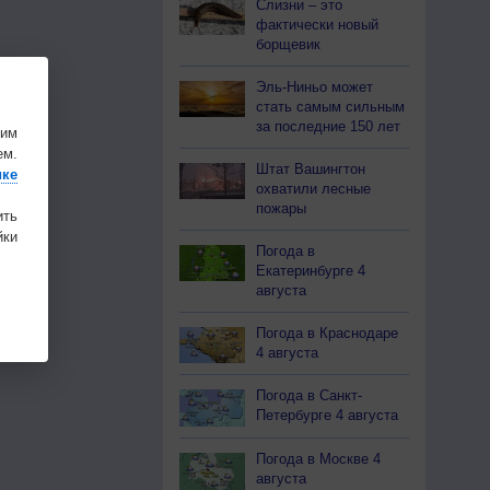
Слизни – это
фактически новый
борщевик
Эль-Ниньо может
стать самым сильным
за последние 150 лет
шим
ем.
Штат Вашингтон
ике
охватили лесные
пожары
ить
ки
Погода в
Екатеринбурге 4
августа
Погода в Краснодаре
4 августа
Погода в Санкт-
Петербурге 4 августа
Погода в Москве 4
августа