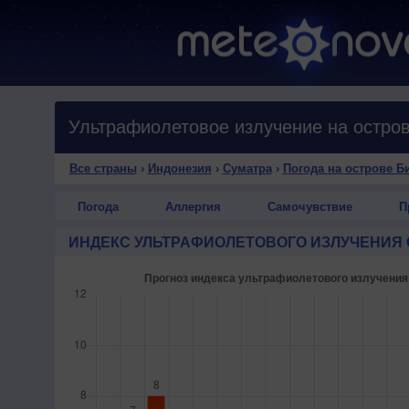
Все страны
›
Индонезия
›
Суматра
›
Погода на острове Б
Погода
Аллергия
Самочувствие
П
ИНДЕКС УЛЬТРАФИОЛЕТОВОГО ИЗЛУЧЕНИЯ