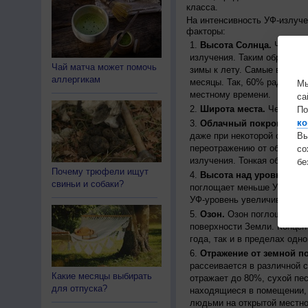
класса.
На интенсивность УФ-излуч
факторы:
Высота Солнца.
Чем выш
излучения. Таким образом, 
Чай матча может помочь
зимы к лету. Самые высоки
аллергикам
месяцы. Так, 60% радиации
Мы
местному времени.
са
Широта места.
Чем ближе
По
ко
Облачный покров.
Урове
даже при некоторой облачн
Вы
переотражению от облаков, 
с
излучения. Тонкая облачно
бе
Почему трюфели ищут
Высота над уровнем мо
свиньи и собаки?
поглощает меньше УФ-ради
УФ-уровень увеличивается 
Озон.
Озон поглощает час
поверхности Земли. Концен
года, так и в пределах одно
Отражение от земной п
рассеивается в различной 
Какие месяцы выбирать
отражает до 80%, сухой пес
для отпуска?
находящиеся в помещении, 
людьми на открытой местно