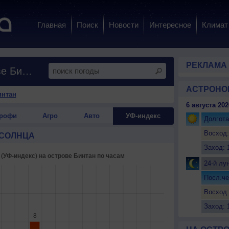
Главная
Поиск
Новости
Интересное
Климат
РЕКЛАМА
Ультрафиолетовое излучение на острове Бинтан
АСТРОНО
интан
6 августа 202
рофи
Агро
Авто
УФ-индекс
Долгота
Восход:
 СОЛНЦА
Заход: 
24-й лу
Посл.че
Восход:
Заход: 