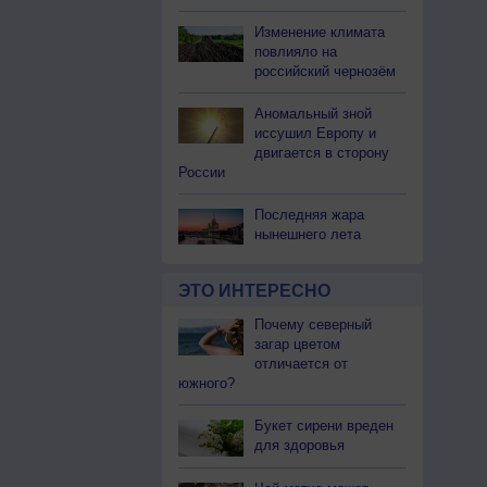
Изменение климата
повлияло на
российский чернозём
Аномальный зной
иссушил Европу и
двигается в сторону
России
Последняя жара
нынешнего лета
ЭТО ИНТЕРЕСНО
Почему северный
загар цветом
отличается от
южного?
Букет сирени вреден
для здоровья