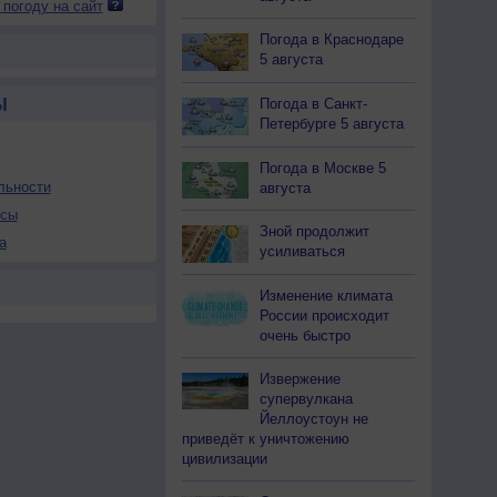
 погоду на сайт
Погода в Краснодаре
5 августа
Погода в Санкт-
Ы
Петербурге 5 августа
Погода в Москве 5
льности
августа
осы
Зной продолжит
а
усиливаться
Изменение климата
России происходит
очень быстро
Извержение
супервулкана
Йеллоустоун не
приведёт к уничтожению
цивилизации