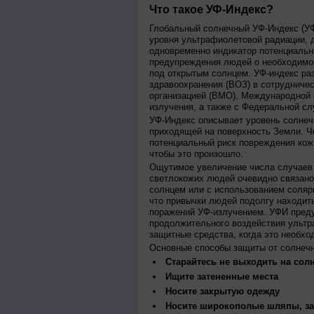
Что такое УФ-Индекс?
Глобальный солнечный УФ-Индекс (УФИ
уровня ультрафиолетовой радиации, 
одновременно индикатор потенциальн
предупреждения людей о необходимос
под открытым солнцем. УФ-индекс ра
здравоохранения (ВОЗ) в сотрудниче
организацией (ВМО), Международной
излучения, а также с Федеральной с
УФ-Индекс описывает уровень солнеч
приходящей на поверхность Земли. Ч
потенциальный риск повреждения кожи
чтобы это произошло.
Ощутимое увеличение числа случаев 
светлокожих людей очевидно связано
солнцем или с использованием соляр
что привычки людей подолгу находить
поражений УФ-излучением. УФИ пред
продолжительного воздействия ультр
защитные средства, когда это необхо
Основные способы защиты от солнеч
Старайтесь не выходить на солн
Ищите затененные места
Носите закрытую одежду
Носите широкополые шляпы, за