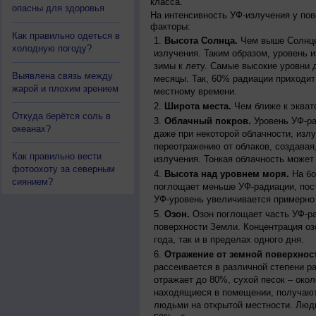
класса.
опасны для здоровья
На интенсивность УФ-излучения у по
факторы:
Как правильно одеться в
Высота Солнца.
Чем выше Солнце 
холодную погоду?
излучения. Таким образом, уровень и
зимы к лету. Самые высокие уровни 
Выявлена связь между
месяцы. Так, 60% радиации приходит
жарой и плохим зрением
местному времени.
Широта места.
Чем ближе к экват
Откуда берётся соль в
Облачный покров.
Уровень УФ-ра
океанах?
даже при некоторой облачности, изл
переотражению от облаков, создавая
Как правильно вести
излучения. Тонкая облачность может
фотоохоту за северным
Высота над уровнем моря.
На бо
сиянием?
поглощает меньше УФ-радиации, пос
УФ-уровень увеличивается примерно
Озон.
Озон поглощает часть УФ-ра
поверхности Земли. Концентрация оз
года, так и в пределах одного дня.
Отражение от земной поверхнос
рассеивается в различной степени р
отражает до 80%, сухой песок – окол
находящиеся в помещении, получают
людьми на открытой местности. Люд