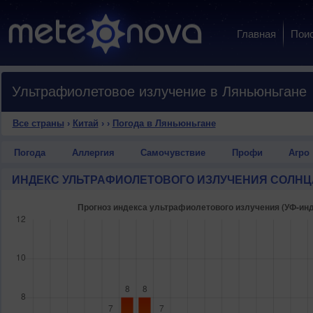
Главная
Пои
Ультрафиолетовое излучение в Ляньюньгане
Все страны
›
Китай
›
›
Погода в Ляньюньгане
Погода
Аллергия
Самочувствие
Профи
Агро
ИНДЕКС УЛЬТРАФИОЛЕТОВОГО ИЗЛУЧЕНИЯ СОЛНЦ