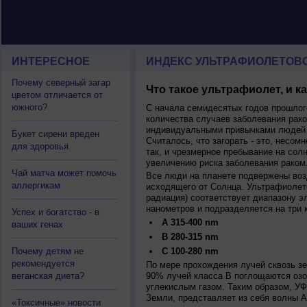
ИНТЕРЕСНОЕ
ИНДЕКС УЛЬТРАФИОЛЕТОВ
Почему северный загар
Что такое ультрафиолет, и к
цветом отличается от
южного?
С начала семидесятых годов прошлог
количества случаев заболевания рако
индивидуальными привычками людей 
Букет сирени вреден
Считалось, что загорать - это, несомн
для здоровья
так, и чрезмерное пребывание на сол
увеличению риска заболевания раком
Чай матча может помочь
Все люди на планете подвержены воз
аллергикам
исходящего от Солнца. Ультрафиолет
радиация) соответствует диапазону э
нанометров и подразделяется на три 
Успех и богатство - в
A 315-400 nm
ваших генах
B 280-315 nm
Почему детям не
C 100-280 nm
рекомендуется
По мере прохождения лучей сквозь з
веганская диета?
90% лучей класса B поглощаются озо
углекислым газом. Таким образом, У
Земли, представляет из себя волны А
«Токсичные» новости