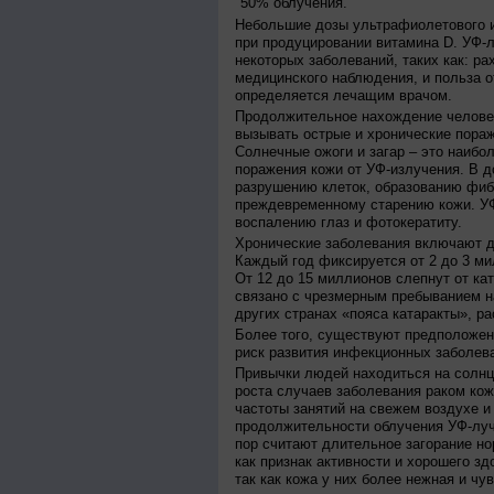
50% облучения.
Небольшие дозы ультрафиолетового и
при продуцировании витамина D. УФ-
некоторых заболеваний, таких как: рах
медицинского наблюдения, и польза о
определяется лечащим врачом.
Продолжительное нахождение челове
вызывать острые и хронические пораж
Солнечные ожоги и загар – это наибо
поражения кожи от УФ-излучения. В д
разрушению клеток, образованию фиб
преждевременному старению кожи. УФ
воспалению глаз и фотокератиту.
Хронические заболевания включают дв
Каждый год фиксируется от 2 до 3 ми
От 12 до 15 миллионов слепнут от ка
связано с чрезмерным пребыванием на
других странах «пояса катаракты», ра
Более того, существуют предположен
риск развития инфекционных заболева
Привычки людей находиться на солнц
роста случаев заболевания раком кож
частоты занятий на свежем воздухе и
продолжительности облучения УФ-луч
пор считают длительное загорание но
как признак активности и хорошего зд
так как кожа у них более нежная и чу