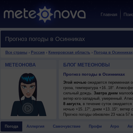
Главная
Пои
Прогноз погоды в Осинниках
Все страны
›
Россия
›
Кемеровская область
›
Погода в Осинниках
МЕТЕОНОВА
БЛОГ МЕТЕОНОВЫ
Прогноз погоды в Осинниках
Этой ночью
ожидается переменная о
гроза, температура +16..18°. Атмосф
сильный дождь.
Завтра днем
малообл
ветер юго-западный, умеренный. Атм
8 августа
, в течение суток ожидаетс
ночью +15..17°, днем +13..15°, ветер 
9 августа
Прогноз погоды
, в течение суток ожидается
обновлен 23 часа 57 м
днем +19..21°, ветер южный, умеренн
10 августа
, ожидается малооблачная п
Погода
Аллергия
Самочувствие
Профи
Агро
Ав
ветер слабый.