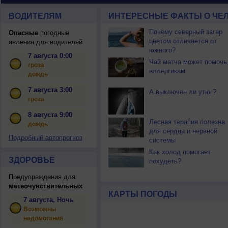
ВОДИТЕЛЯМ
ИНТЕРЕСНЫЕ ФАКТЫ О ЧЕЛ
Почему северный загар
Опасные
погодные
цветом отличается от
явления для водителей
южного?
7 августа 0:00
Чай матча может помочь
гроза
аллергикам
дождь
7 августа 3:00
А выключен ли утюг?
гроза
8 августа 9:00
Лесная терапия полезна
дождь
для сердца и нервной
Подробный автопрогноз
системы
Как холод помогает
ЗДОРОВЬЕ
похудеть?
Предупреждения для
метеочувствительных
КАРТЫ ПОГОДЫ
7 августа, Ночь
Возможны
недомогания