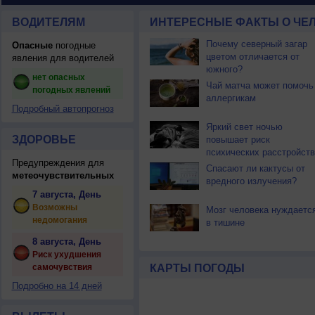
ВОДИТЕЛЯМ
ИНТЕРЕСНЫЕ ФАКТЫ О ЧЕЛ
Почему северный загар
Опасные
погодные
цветом отличается от
явления для водителей
южного?
нет опасных
Чай матча может помочь
погодных явлений
аллергикам
Подробный автопрогноз
Яркий свет ночью
ЗДОРОВЬЕ
повышает риск
психических расстройств
Предупреждения для
Спасают ли кактусы от
метеочувствительных
вредного излучения?
7 августа, День
Возможны
Мозг человека нуждаетс
недомогания
в тишине
8 августа, День
Риск ухудшения
самочувствия
КАРТЫ ПОГОДЫ
Подробно на 14 дней