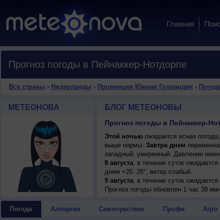
Главная
Пои
Прогноз погоды в Пейнаккер-Нотдорпе
Все страны
›
Нидерланды
›
Провинция Южная Голландия
›
Погода
МЕТЕОНОВА
БЛОГ МЕТЕОНОВЫ
Прогноз погоды в Пейнаккер-Но
Этой ночью
ожидается ясная погода,
выше нормы.
Завтра днем
переменная
западный, умеренный. Давление немн
8 августа
, в течение суток ожидается
днем +26..28°, ветер слабый.
9 августа
, в течение суток ожидается
днем +29..31°, ветер западный, умере
Прогноз погоды
обновлен 1 час 38 ми
10 августа
, ожидается ясная погода; н
северо-западный, умеренный.
Погода
Аллергия
Самочувствие
Профи
Агро