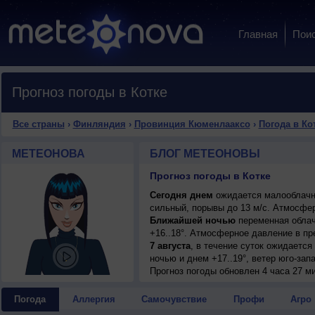
Главная
Пои
Прогноз погоды в Котке
Все страны
›
Финляндия
›
Провинция Кюменлааксо
›
Погода в Ко
МЕТЕОНОВА
БЛОГ МЕТЕОНОВЫ
Прогноз погоды в Котке
Сегодня днем
ожидается малооблачная
сильный, порывы до 13 м/с. Атмосфер
Ближайшей ночью
переменная облач
+16..18°. Атмосферное давление в п
7 августа
, в течение суток ожидаетс
ночью и днем +17..19°, ветер юго-зап
7 августа
Прогноз погоды
, ожидается переменная обл
обновлен 4 часа 27 ми
+17..19°, ветер юго-западный, сильны
8 августа
, в течение суток ожидается
Погода
Аллергия
Самочувствие
Профи
Агро
+18..20°, ветер юго-западный, сильны