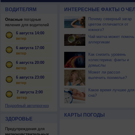
ВОДИТЕЛЯМ
ИНТЕРЕСНЫЕ ФАКТЫ О ЧЕЛ
Почему северный загар
Опасные
погодные
цветом отличается от
явления для водителей
южного?
6 августа 14:00
Чай матча может помочь
ветер
аллергикам
6 августа 17:00
ветер
Как снизить уровень
холестерина: факты и
6 августа 20:00
домыслы
ветер
Может ли рассол
6 августа 23:00
вылечить похмелье?
ветер
Какое время лучшее для
7 августа 2:00
сна?
ветер
Подробный автопрогноз
КАРТЫ ПОГОДЫ
ЗДОРОВЬЕ
Предупреждения для
метеочувствительных