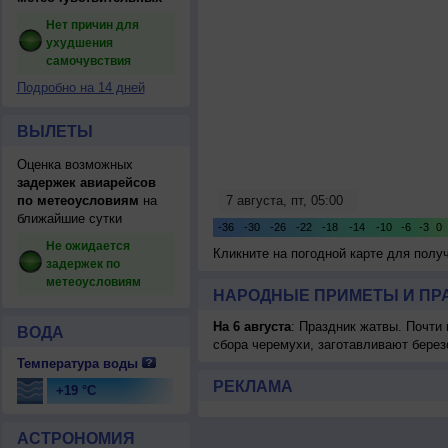
Нет причин для
ухудшения
самочувствия
Подробно на 14 дней
ВЫЛЕТЫ
Оценка возможных
задержек авиарейсов
по метеоусловиям
на
ближайшие сутки
Не ожидается
Кликните на погодной карте для пол
задержек по
метеоусловиям
НАРОДНЫЕ ПРИМЕТЫ И ПР
На 6 августа
: Праздник жатвы. Почти
ВОДА
сбора черемухи, заготавливают берез
Температура воды
РЕКЛАМА
+19 °C
АСТРОНОМИЯ