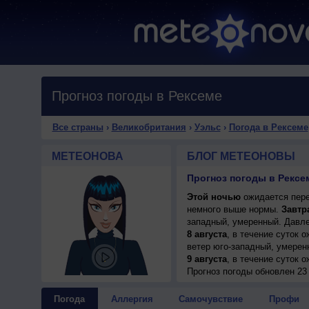
Прогноз погоды в Рексеме
Все страны
›
Великобритания
›
Уэльс
›
Погода в Рексеме
МЕТЕОНОВА
БЛОГ МЕТЕОНОВЫ
Прогноз погоды в Рексе
Этой ночью
ожидается пере
немного выше нормы.
Завтр
западный, умеренный. Давле
8 августа
, в течение суток о
ветер юго-западный, умерен
9 августа
, в течение суток 
днем +25..27°, ветер западн
Прогноз погоды
обновлен 23 
10 августа
, ожидается малоо
ветер северный, умеренный.
Погода
Аллергия
Самочувствие
Профи