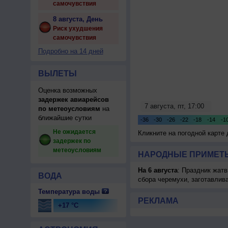
самочувствия
8 августа, День
Риск ухудшения
самочувствия
Подробно на 14 дней
ВЫЛЕТЫ
Оценка возможных
задержек авиарейсов
по метеоусловиям
на
ближайшие сутки
Не ожидается
Кликните на погодной карте
задержек по
метеоусловиям
НАРОДНЫЕ ПРИМЕТЫ
На 6 августа
: Праздник жатв
ВОДА
сбора черемухи, заготавлив
Температура воды
РЕКЛАМА
+17 °C