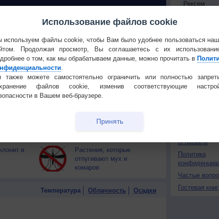
 О ЧЕЛОВЕКЕ И ПРИРОДЕ
Использование файлов cookie
й загар
Букет сирени вреден для
 используем файлы cookie, чтобы Вам было удобнее пользоваться на
тся от
здоровья
Установите
йтом. Продолжая просмотр, Вы соглашаетесь с их использовани
дробнее о том, как мы обрабатываем данные, можно прочитать в
Полит
т помочь
Как стать долгожителем?
ПОНРАВИ
нфиденциальности
.
 также можете самостоятельно ограничить или полностью запрет
Сделать стар
охранение файлов cookie, изменив соответствующие настрой
Почему трюфели ищут
Добавить в И
зопасности в Вашем веб-браузере.
ожиданную
свиньи и собаки?
Экпорт погод
Принять
рзнут по-
Успех и богатство - в
КОНТАКТ
ваших генах
О проекте
клонит в
Растения, которые
Политика
отпугивают мух и
конфиденциа
комаров
Частые вопр
Гостевая книг
Температура
Облачность
Осадки