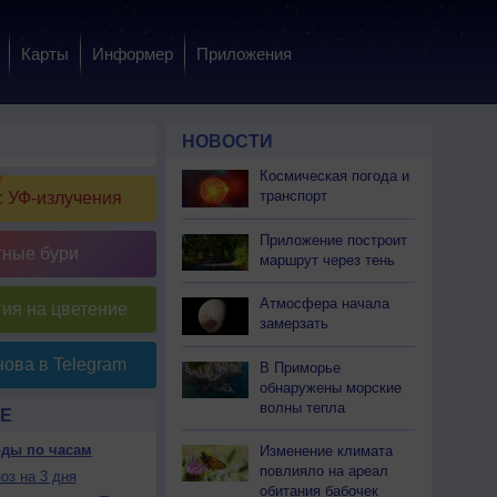
Карты
Информер
Приложения
НОВОСТИ
Космическая погода и
транспорт
 УФ-излучения
Приложение построит
тные бури
маршрут через тень
Атмосфера начала
ия на цветение
замерзать
ова в Telegram
В Приморье
обнаружены морские
волны тепла
Е
оды по часам
Изменение климата
повлияло на ареал
оз на 3 дня
обитания бабочек