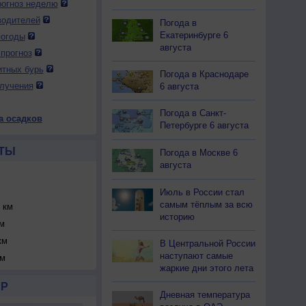
огноз неделю
водителей
Погода в
Екатеринбурге 6
погоды
августа
прогноз
итных бурь
Погода в Краснодаре
лучения
6 августа
Погода в Санкт-
а осадков
Петербурге 6 августа
ТЫ
Погода в Москве 6
августа
Июль в России стал
самым тёплым за всю
 км
историю
м
км
В Центральной России
наступают самые
км
жаркие дни этого лета
Р
Дневная температура