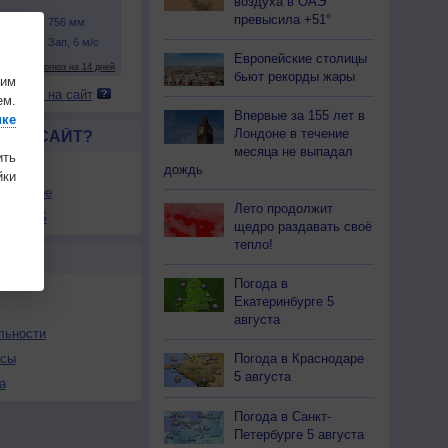
воздуха в ОАЭ
превысила +51°
Европейские столицы
бьют рекорды жары
шим
 погоду на сайт
ем.
Впервые за 155 лет в
ике
Лондоне в течение
ЛСЯ САЙТ?
месяца не выпадал
ить
товой
дождь
ки
збранное
Лето продолжит
ы в RSS
щедро раздавать своё
тепло!
Ы
Погода в
Екатеринбурге 5
августа
льности
осы
Погода в Краснодаре
5 августа
а
Погода в Санкт-
Петербурге 5 августа