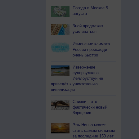
Погода в Москве 5
августа
Зной продолжит
усиливаться
Изменение климата
России происходит
очень быстро
Извержение
супервулкана
Йеллоустоун не
приведёт к уничтожению
цивилизации
Слизни – это
фактически новый
борщевик
Эль-Ниньо может
стать самым сильным
за последние 150 лет