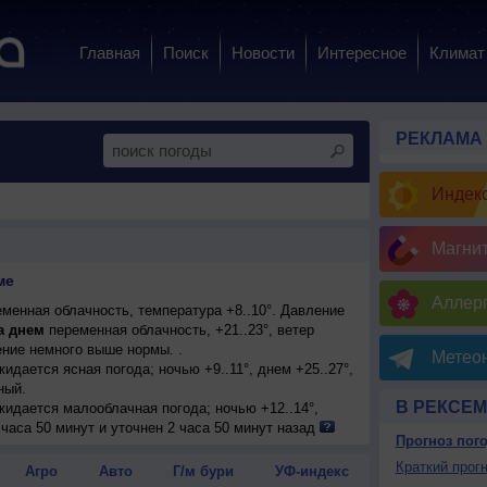
Главная
Поиск
Новости
Интересное
Климат
РЕКЛАМА
Индекс
Магни
ме
Аллерг
менная облачность, температура +8..10°. Давление
а днем
переменная облачность, +21..23°, ветер
ние немного выше нормы. .
Метеон
жидается ясная погода; ночью +9..11°, днем +25..27°,
ный.
В РЕКСЕМ
ожидается малооблачная погода; ночью +12..14°,
ый, умеренный.
часа 50 минут и уточнен 2 часа 50 минут назад
Прогноз пог
блачная погода; ночью +12..14°, днем +25..27°,
Краткий прогн
Агро
Авто
Г/м бури
УФ-индекс