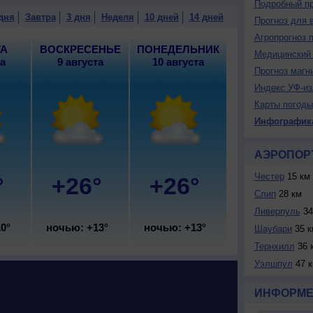
Подробный пр
дня
Завтра
3 дня
Неделя
10 дней
14 дней
Прогноз для 
Агропрогноз 
ТА
ВОСКРЕСЕНЬЕ
ПОНЕДЕЛЬНИК
Медицинский 
та
9 августа
10 августа
Прогноз магн
Индекс УФ-из
Карты погоды
Инфографик
АЭРОПОР
Честер
15 км
°
+26°
+26°
Слип
28 км
Ливерпуль
34
0°
ночью: +13°
ночью: +13°
Шаубари
35 к
Тернхилл
36 
Уэлшпул
47 
ИНФОРМЕ