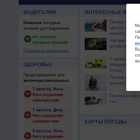
ВОДИТЕЛЯМ
ИНТЕРЕСНЫЕ ФАКТЫ
Почему северны
Опасные
погодные
Мы
цветом отличае
явления для водителей
са
южного?
нет опасных
По
Чай матча може
погодных явлений
ко
аллергикам
Вы
Подробный автопрогноз
с
У зелёного чая
бе
ЗДОРОВЬЕ
обнаружили не
пользу
Предупреждения для
Почему люди мё
метеочувствительных
разному?
7 августа, Ночь
Риск ухудшения
Почему в жару 
самочувствия
сон?
7 августа, День
Риск ухудшения
самочувствия
КАРТЫ ПОГОДЫ
8 августа, Ночь
Риск ухудшения