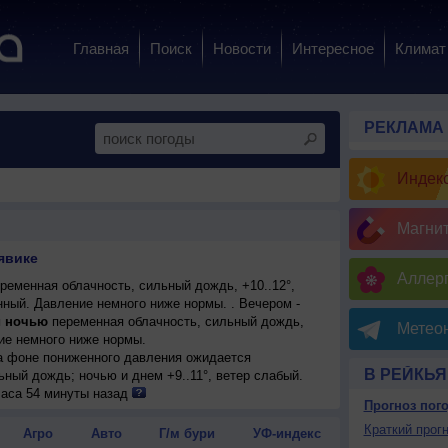
Главная
Поиск
Новости
Интересное
Климат
РЕКЛАМА
Индекс
Магни
явике
Аллерг
еменная облачность, сильный дождь, +10..12°,
нный. Давление немного ниже нормы. . Вечером -
 ночью
переменная облачность, сильный дождь,
Метеон
ние немного ниже нормы.
на фоне пониженного давления ожидается
В РЕЙКЬ
ьный дождь; ночью и днем +9..11°, ветер слабый.
енная облачность, небольшой дождь; ночью и днем
часа 54 минуты назад
Прогноз пог
еренный.
ожидается малооблачная погода; ночью +5..+7°, днем
Краткий прогн
Агро
Авто
Г/м бури
УФ-индекс
чный, умеренный.