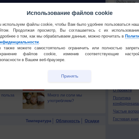
 О ЧЕЛОВЕКЕ И ПРИРОДЕ
Использование файлов cookie
й загар
Букет сирени вреден для
 используем файлы cookie, чтобы Вам было удобнее пользоваться на
тся от
здоровья
Установите
йтом. Продолжая просмотр, Вы соглашаетесь с их использовани
дробнее о том, как мы обрабатываем данные, можно прочитать в
Полит
т помочь
Почему в холодную
нфиденциальности
.
ПОНРАВИ
погоду хочется есть?
 также можете самостоятельно ограничить или полностью запрет
Сделать стар
охранение файлов cookie, изменив соответствующие настрой
тресс?
Сдерживать чихание
зопасности в Вашем веб-браузере.
Добавить в И
опасно для здоровья
Экпорт погод
Принять
мулирует
Может ли стресс быть
КОНТАКТ
причиной седины?
О проекте
 польза
Много ли соли мы
Политика
употребляем?
конфиденциа
Частые вопр
Гостевая книг
Температура
Облачность
Осадки