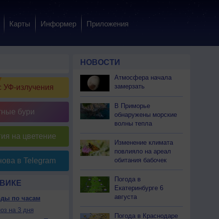
Карты
Информер
Приложения
НОВОСТИ
Атмосфера начала
замерзать
 УФ-излучения
В Приморье
тные бури
обнаружены морские
волны тепла
ия на цветение
Изменение климата
повлияло на ареал
обитания бабочек
ова в Telegram
Погода в
ЯВИКЕ
Екатеринбурге 6
августа
оды по часам
оз на 3 дня
Погода в Краснодаре