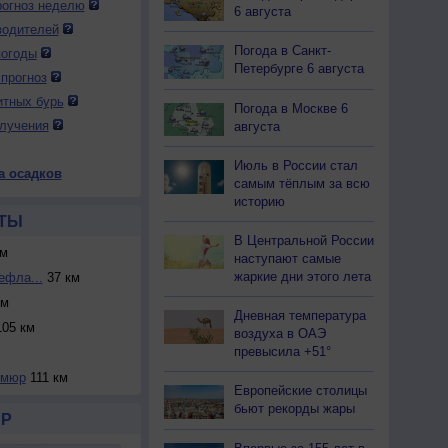
огноз неделю
6 августа
водителей
Погода в Санкт-
погоды
Петербурге 6 августа
прогноз
итных бурь
Погода в Москве 6
лучения
августа
Июль в России стал
а осадков
самым тёплым за всю
историю
ТЫ
В Центральной России
м
наступают самые
жаркие дни этого лета
ефла...
37 км
км
Дневная температура
05 км
воздуха в ОАЭ
превысила +51°
ьмюр
111 км
Европейские столицы
бьют рекорды жары
Р