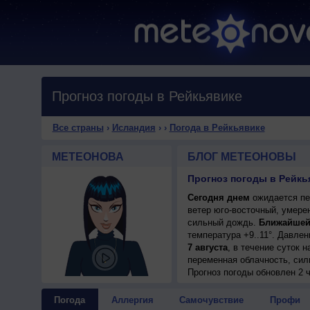
Прогноз погоды в Рейкьявике
Все страны
›
Исландия
›
›
Погода в Рейкьявике
МЕТЕОНОВА
БЛОГ МЕТЕОНОВЫ
Прогноз погоды в Рейкь
Сегодня днем
ожидается пер
ветер юго-восточный, умере
сильный дождь.
Ближайшей
температура +9..11°. Давле
7 августа
, в течение суток 
переменная облачность, сил
8 августа
Прогноз погоды
, ожидается перем
обновлен 2 
+9..11°, ветер северный, ум
9 августа
, в течение суток 
Погода
Аллергия
Самочувствие
Профи
+8..10°, ветер северо-восто