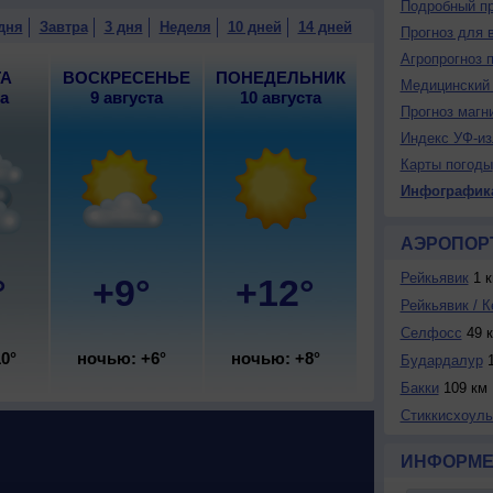
Подробный пр
 погода; ночью +7..+9°, днем +11..13°, ветер слабый.
дня
Завтра
3 дня
Неделя
10 дней
14 дней
Прогноз для 
Агропрогноз 
ТА
ВОСКРЕСЕНЬЕ
ПОНЕДЕЛЬНИК
Медицинский 
та
9 августа
10 августа
Прогноз магн
Индекс УФ-из
Карты погоды
Инфографик
АЭРОПОР
Рейкьявик
1 к
°
+9°
+12°
Рейкьявик / К
Селфосс
49 
0°
ночью: +6°
ночью: +8°
Будардалур
1
Бакки
109 км
Стиккисхоул
ИНФОРМЕ