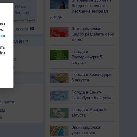
Впервые за 155 лет в
Лондоне в течение
месяца не выпадал
дождь
шим
Лето продолжит
 погоду на сайт
ем.
щедро раздавать своё
ике
тепло!
ЛСЯ САЙТ?
ить
товой
Погода в
ки
Екатеринбурге 5
збранное
августа
ы в RSS
Погода в Краснодаре
Ы
5 августа
Погода в Санкт-
Петербурге 5 августа
льности
осы
Погода в Москве 5
августа
а
Зной продолжит
усиливаться