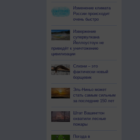
Изменение климата
России происходит
очень быстро
Извержение
супервулкана
Йеллоустоун не
приведёт к уничтожению
цивилизации
Слизни – это
фактически новый
борщевик
Эль-Ниньо может
стать самым сильным
за последние 150 лет
Штат Вашингтон
охватили лесные
пожары
Погода в