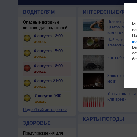
ВОДИТЕЛЯМ
ИНТЕРЕСНЫЕ ФАКТЫ
Почему северны
Опасные
погодные
Мы
цветом отличае
явления для водителей
са
южного?
По
6 августа 12:00
Чай матча може
ко
дождь
аллергикам
Вы
6 августа 15:00
с
дождь
Как победить с
бе
6 августа 18:00
дождь
Запах кофе сти
6 августа 21:00
мозг
дождь
Ушные палочки:
7 августа 0:00
или вред?
дождь
Подробный автопрогноз
КАРТЫ ПОГОДЫ
ЗДОРОВЬЕ
Предупреждения для