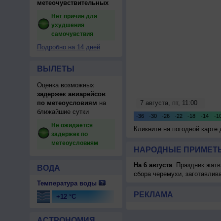
метеочувствительных
Нет причин для
ухудшения
самочувствия
Подробно на 14 дней
ВЫЛЕТЫ
Оценка возможных
задержек авиарейсов
по метеоусловиям
на
ближайшие сутки
Не ожидается
Кликните на погодной карте
задержек по
метеоусловиям
НАРОДНЫЕ ПРИМЕТЫ
На 6 августа
: Праздник жатв
ВОДА
сбора черемухи, заготавлив
Температура воды
РЕКЛАМА
+12 °C
АСТРОНОМИЯ