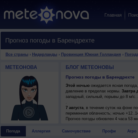
Главная
Пои
Прогноз погоды в Барендрехте
Все страны
›
Нидерланды
›
Провинция Южная Голландия
›
Погода
МЕТЕОНОВА
БЛОГ МЕТЕОНОВЫ
Прогноз погоды в Барендрехте
Этой ночью
ожидается ясная погода,
давление в пределах нормы.
Завтра 
западный, сильный, порывы до 8 м/с
.
7 августа
, в течение суток на фоне 
переменная облачность; ночью +12..14
умеренный.
Прогноз погоды
обновлен 4 часа 53 м
8 августа
, в течение суток ожидается
днем +29..31°, ветер слабый.
Погода
Аллергия
Самочувствие
Профи
Агро
9 августа
, ожидается ясная погода; но