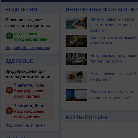
ВОДИТЕЛЯМ
ИНТЕРЕСНЫЕ ФАКТЫ О ЧЕЛ
Почему северный загар
Опасные
погодные
цветом отличается от
явления для водителей
южного?
нет опасных
Чай матча может помочь
погодных явлений
аллергикам
Подробный автопрогноз
Игры важны для здоровь
ЗДОРОВЬЕ
так же, как и сон
Предупреждения для
Что не нужно есть, чтоб
метеочувствительных
не болеть?
7 августа, Ночь
Риск ухудшения
Спасают ли кактусы от
самочувствия
вредного излучения?
7 августа, День
Риск ухудшения
самочувствия
КАРТЫ ПОГОДЫ
Подробно на 14 дней