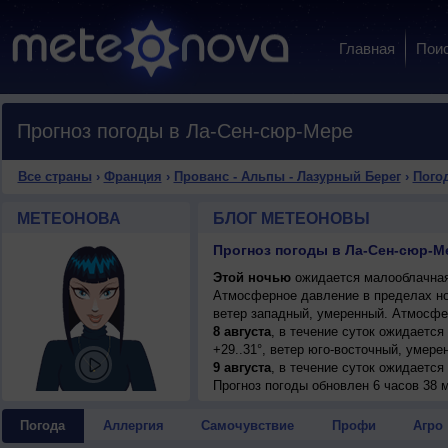
Главная
Пои
Прогноз погоды в Ла-Сен-сюр-Мере
Все страны
›
Франция
›
Прованс - Альпы - Лазурный Берег
›
Пого
МЕТЕОНОВА
БЛОГ МЕТЕОНОВЫ
Прогноз погоды в Ла-Сен-сюр-М
Этой ночью
ожидается малооблачная 
Атмосферное давление в пределах н
ветер западный, умеренный. Атмосфе
8 августа
, в течение суток ожидается
+29..31°, ветер юго-восточный, умере
9 августа
, в течение суток ожидается
+29..31°, ветер южный, умеренный.
Прогноз погоды
обновлен 6 часов 38 м
10 августа
, ожидается ясная погода; н
южный, умеренный.
Погода
Аллергия
Самочувствие
Профи
Агро