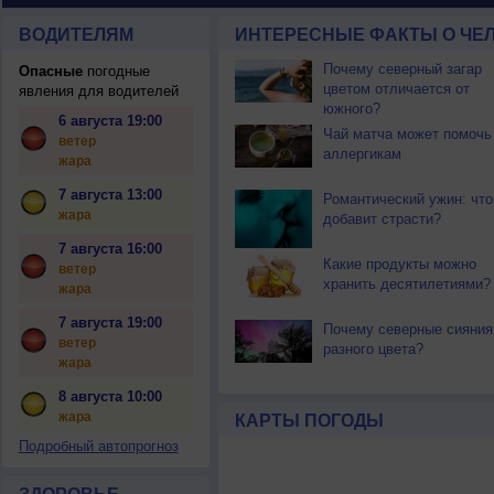
ВОДИТЕЛЯМ
ИНТЕРЕСНЫЕ ФАКТЫ О ЧЕЛ
Почему северный загар
Опасные
погодные
цветом отличается от
явления для водителей
южного?
6 августа 19:00
Чай матча может помочь
ветер
аллергикам
жара
7 августа 13:00
Романтический ужин: что
жара
добавит страсти?
7 августа 16:00
Какие продукты можно
ветер
хранить десятилетиями?
жара
7 августа 19:00
Почему северные сияния
ветер
разного цвета?
жара
8 августа 10:00
жара
КАРТЫ ПОГОДЫ
Подробный автопрогноз