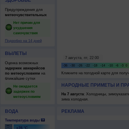
ЗДОРОВЬЕ
Предупреждения для
метеочувствительных
Нет причин для
ухудшения
самочувствия
Подробно на 14 дней
ВЫЛЕТЫ
Оценка возможных
задержек авиарейсов
Кликните на погодной карте для пол
по метеоусловиям
на
ближайшие сутки
НАРОДНЫЕ ПРИМЕТЫ И ПР
Не ожидается
задержек по
На 7 августа
: Холодницы, зимоуказат
метеоусловиям
зима холодная.
ВОДА
РЕКЛАМА
Температура воды
+28 °C