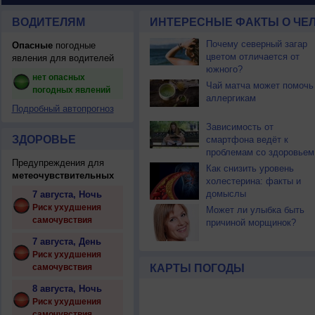
ВОДИТЕЛЯМ
ИНТЕРЕСНЫЕ ФАКТЫ О ЧЕЛ
Почему северный загар
Опасные
погодные
цветом отличается от
явления для водителей
южного?
нет опасных
Чай матча может помочь
погодных явлений
аллергикам
Подробный автопрогноз
Зависимость от
ЗДОРОВЬЕ
смартфона ведёт к
проблемам со здоровьем
Предупреждения для
Как снизить уровень
метеочувствительных
холестерина: факты и
домыслы
7 августа, Ночь
Риск ухудшения
Может ли улыбка быть
самочувствия
причиной морщинок?
7 августа, День
Риск ухудшения
самочувствия
КАРТЫ ПОГОДЫ
8 августа, Ночь
Риск ухудшения
самочувствия