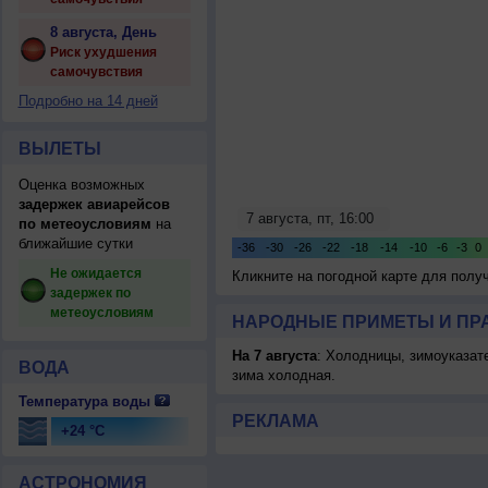
8 августа, День
Риск ухудшения
самочувствия
Подробно на 14 дней
ВЫЛЕТЫ
Оценка возможных
задержек авиарейсов
по метеоусловиям
на
ближайшие сутки
Не ожидается
Кликните на погодной карте для пол
задержек по
метеоусловиям
НАРОДНЫЕ ПРИМЕТЫ И ПР
На 7 августа
: Холодницы, зимоуказат
ВОДА
зима холодная.
Температура воды
РЕКЛАМА
+24 °C
АСТРОНОМИЯ