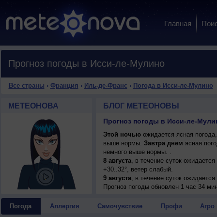
Главная
Пои
Прогноз погоды в Исси-ле-Мулино
Все страны
›
Франция
›
Иль-де-Франс
›
Погода в Исси-ле-Мулино
МЕТЕОНОВА
БЛОГ МЕТЕОНОВЫ
Прогноз погоды в Исси-ле-Мули
Этой ночью
ожидается ясная погода,
выше нормы.
Завтра днем
ясная пого
немного выше нормы. .
8 августа
, в течение суток ожидается
+30..32°, ветер слабый.
9 августа
, в течение суток ожидается
днем +28..30°, ветер юго-западный, у
Прогноз погоды
обновлен 1 час 34 ми
10 августа
, ожидается малооблачная п
ветер южный, умеренный.
Погода
Аллергия
Самочувствие
Профи
Агро