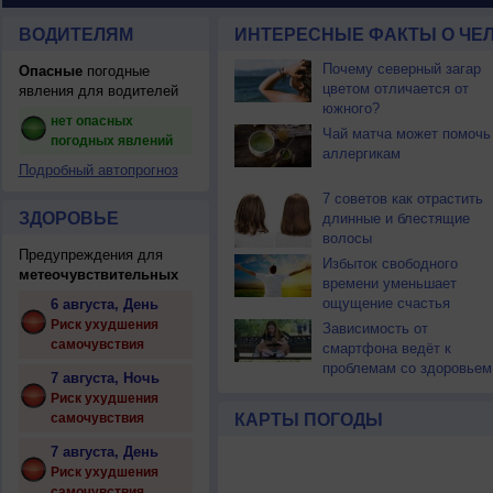
ВОДИТЕЛЯМ
ИНТЕРЕСНЫЕ ФАКТЫ О ЧЕЛ
Почему северный загар
Опасные
погодные
цветом отличается от
явления для водителей
южного?
нет опасных
Чай матча может помочь
погодных явлений
аллергикам
Подробный автопрогноз
7 советов как отрастить
ЗДОРОВЬЕ
длинные и блестящие
волосы
Предупреждения для
Избыток свободного
метеочувствительных
времени уменьшает
ощущение счастья
6 августа, День
Риск ухудшения
Зависимость от
самочувствия
смартфона ведёт к
проблемам со здоровьем
7 августа, Ночь
Риск ухудшения
самочувствия
КАРТЫ ПОГОДЫ
7 августа, День
Риск ухудшения
самочувствия