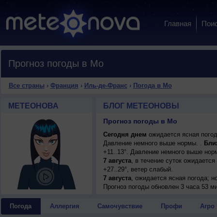
Главная
Пои
Прогноз погоды в Мо
Все страны
›
Франция
›
Иль-де-Франс
›
Погода в Мо
МЕТЕОНОВА
БЛОГ МЕТЕОНОВЫ
Прогноз погоды в Мо
Сегодня днем
ожидается ясная погода
Давление немного выше нормы. .
Бли
+11..13°. Давление немного выше нор
7 августа
, в течение суток ожидается
+27..29°, ветер слабый.
7 августа
, ожидается ясная погода; но
8 августа
Прогноз погоды
, в течение суток ожидается
обновлен 3 часа 53 м
днем +30..32°, ветер северо-восточны
9 августа
, ожидается малооблачная по
Погода
Аллергия
Самочувствие
Профи
Агро
слабый.