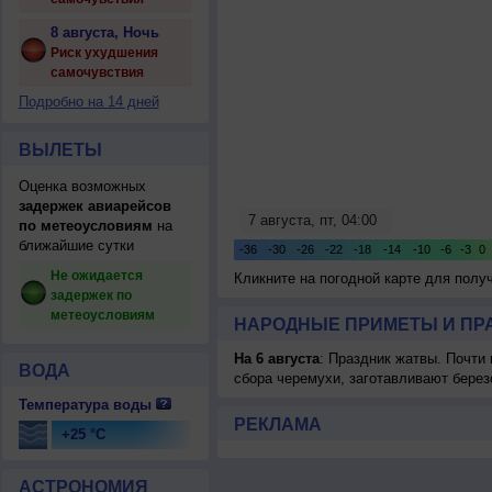
8 августа, Ночь
Риск ухудшения
самочувствия
Подробно на 14 дней
ВЫЛЕТЫ
Оценка возможных
задержек авиарейсов
по метеоусловиям
на
ближайшие сутки
Не ожидается
Кликните на погодной карте для пол
задержек по
метеоусловиям
НАРОДНЫЕ ПРИМЕТЫ И ПР
На 6 августа
: Праздник жатвы. Почти
ВОДА
сбора черемухи, заготавливают берез
Температура воды
РЕКЛАМА
+25 °C
АСТРОНОМИЯ