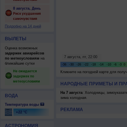
8 августа, День
Риск ухудшения
самочувствия
Подробно на 14 дней
ВЫЛЕТЫ
Оценка возможных
задержек авиарейсов
по метеоусловиям
на
ближайшие сутки
Не ожидается
Кликните на погодной карте для пол
задержек по
метеоусловиям
НАРОДНЫЕ ПРИМЕТЫ И ПР
На 7 августа
: Холодницы, зимоуказат
ВОДА
зима холодная.
Температура воды
РЕКЛАМА
+22 °C
АСТРОНОМИЯ