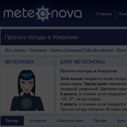
Главная
Пои
Прогноз погоды в Изерлоне
Все страны
›
Германия
›
Земля Северный Рейн-Вестфалия
›
Погод
МЕТЕОНОВА
БЛОГ МЕТЕОНОВЫ
Прогноз погоды в Изерлоне
Этой ночью
ожидается ясная погода,
выше нормы.
Завтра днем
переменная
западный, умеренный. Давление немн
8 августа
, в течение суток ожидается
+25..27°, ветер слабый.
9 августа
, в течение суток ожидается
днем +31..33°, ветер слабый.
Прогноз погоды
обновлен 46 минут на
10 августа
, ожидается малооблачная п
ветер юго-западный, умеренный.
Погода
Аллергия
Самочувствие
Профи
Агро