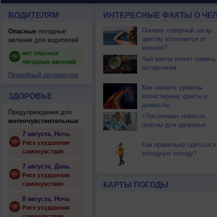
ВОДИТЕЛЯМ
ИНТЕРЕСНЫЕ ФАКТЫ О ЧЕЛ
Почему северный загар
Опасные
погодные
цветом отличается от
явления для водителей
южного?
нет опасных
Чай матча может помочь
погодных явлений
аллергикам
Подробный автопрогноз
Как снизить уровень
ЗДОРОВЬЕ
холестерина: факты и
домыслы
Предупреждения для
«Токсичные» новости
метеочувствительных
опасны для здоровья
7 августа, Ночь
Риск ухудшения
Как правильно одеться в
самочувствия
холодную погоду?
7 августа, День
Риск ухудшения
самочувствия
КАРТЫ ПОГОДЫ
8 августа, Ночь
Риск ухудшения
самочувствия