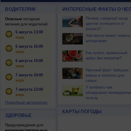
ВОДИТЕЛЯМ
ИНТЕРЕСНЫЕ ФАКТЫ О ЧЕЛ
Почему северный загар
Опасные
погодные
цветом отличается от
явления для водителей
южного?
6 августа 13:00
Чай матча может помочь
жара
аллергикам
6 августа 16:00
жара
Как купить правильный
арбуз без нитратов?
6 августа 19:00
жара
Научный факт: бабушки
7 августа 10:00
важны и полезны для
жара
семьи
У зелёного чая
7 августа 13:00
обнаружили неожиданну
жара
пользу
Подробный автопрогноз
КАРТЫ ПОГОДЫ
ЗДОРОВЬЕ
Предупреждения для
метеочувствительных