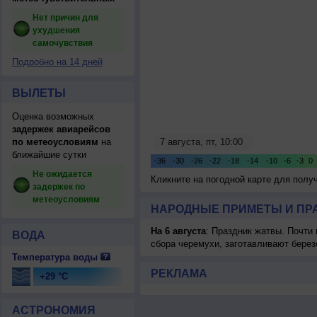
Нет причин для
ухудшения
самочувствия
Подробно на 14 дней
ВЫЛЕТЫ
Оценка возможных
задержек авиарейсов
по метеоусловиям
на
ближайшие сутки
Не ожидается
Кликните на погодной карте для пол
задержек по
метеоусловиям
НАРОДНЫЕ ПРИМЕТЫ И ПР
На 6 августа
: Праздник жатвы. Почти
ВОДА
сбора черемухи, заготавливают берез
Температура воды
РЕКЛАМА
+29 °C
АСТРОНОМИЯ