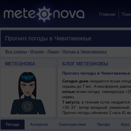
Главная
Пои
Прогноз погоды в Чивитавеккье
Все страны
›
Италия
›
Лацио
›
Погода в Чивитавеккье
МЕТЕОНОВА
БЛОГ МЕТЕОНОВЫ
Прогноз погоды в Чивитавеккье
Сегодня днем
ожидается ясная погода
порывы до 7 м/с. Атмосферное давлен
ночью
ясная погода, температура +2
нормы.
7 августа
, в течение суток ожидается
+29..31°, ветер западный, умеренный.
8 августа
Прогноз погоды
, ожидается ясная погода; но
обновлен 2 часа 41 м
западный, умеренный.
9 августа
, в течение суток ожидается
Погода
Аллергия
Самочувствие
Профи
Агро
+30..32°, ветер юго-западный, умерен