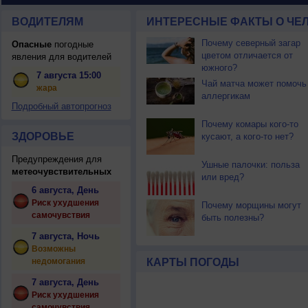
ВОДИТЕЛЯМ
ИНТЕРЕСНЫЕ ФАКТЫ О ЧЕЛ
Почему северный загар
Опасные
погодные
цветом отличается от
явления для водителей
южного?
7 августа 15:00
Чай матча может помочь
жара
аллергикам
Подробный автопрогноз
Почему комары кого-то
ЗДОРОВЬЕ
кусают, а кого-то нет?
Предупреждения для
Ушные палочки: польза
метеочувствительных
или вред?
6 августа, День
Риск ухудшения
Почему морщины могут
самочувствия
быть полезны?
7 августа, Ночь
Возможны
недомогания
КАРТЫ ПОГОДЫ
7 августа, День
Риск ухудшения
самочувствия