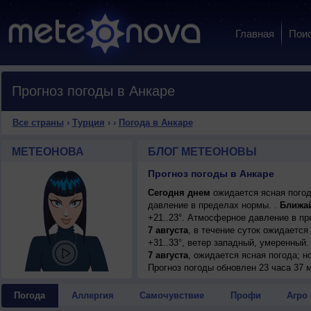
Главная
Пои
Прогноз погоды в Анкаре
Все страны
›
Турция
›
›
Погода в Анкаре
МЕТЕОНОВА
БЛОГ МЕТЕОНОВЫ
Прогноз погоды в Анкаре
Сегодня днем
ожидается ясная погод
давление в пределах нормы. .
Ближа
+21..23°. Атмосферное давление в п
7 августа
, в течение суток ожидается
+31..33°, ветер западный, умеренный.
7 августа
, ожидается ясная погода; но
западный, умеренный.
Прогноз погоды
обновлен 23 часа 37 м
8 августа
, в течение суток ожидается
+32..34°, ветер западный, умеренный.
Погода
Аллергия
Самочувствие
Профи
Агро
9 августа
, ожидается ясная погода; но