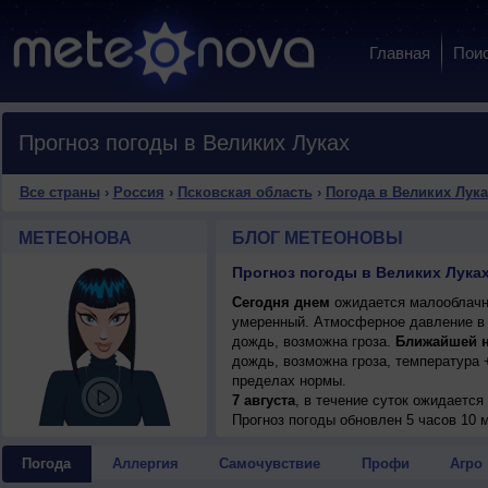
Главная
Пои
Прогноз погоды в Великих Луках
Все страны
›
Россия
›
Псковская область
›
Погода в Великих Лука
МЕТЕОНОВА
БЛОГ МЕТЕОНОВЫ
Прогноз погоды в Великих Лука
Сегодня днем
ожидается малооблачная
умеренный. Атмосферное давление в 
дождь, возможна гроза.
Ближайшей 
дождь, возможна гроза, температура 
пределах нормы.
7 августа
, в течение суток ожидаетс
возможна гроза; ночью +18..20°, днем
Прогноз погоды
обновлен 5 часов 10 м
8 августа
, ожидается переменная обл
днем +17..19°, ветер западный, умере
Погода
Аллергия
Самочувствие
Профи
Агро
9 августа
, в течение суток ожидается