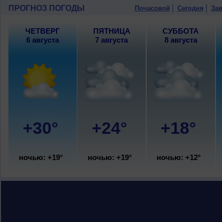
+22..24°, ветер северо-западный, уме
ПРОГНОЗ ПОГОДЫ
Почасовой
Сегодня
Зав
10 августа
, ожидается малооблачная п
ветер юго-западный, умеренный.
ЧЕТВЕРГ
ПЯТНИЦА
СУББОТА
6 августа
7 августа
8 августа
+30°
+24°
+18°
ночью: +19°
ночью: +19°
ночью: +12°