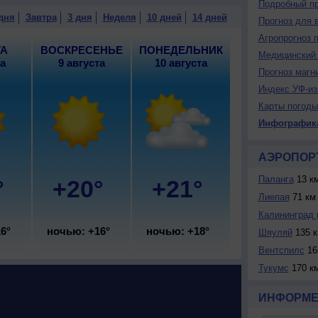
Подробный пр
й, сильный, порывы до 8 м/с.
дня
Завтра
3 дня
Неделя
10 дней
14 дней
Прогноз для 
Агропрогноз 
ТА
ВОСКРЕСЕНЬЕ
ПОНЕДЕЛЬНИК
Медицинский 
та
9 августа
10 августа
Прогноз магн
Индекс УФ-из
Карты погоды
Инфографик
АЭРОПОР
Паланга
13 к
°
+20°
+21°
Лиепая
71 км
Калининград (
6°
ночью: +16°
ночью: +18°
Шяуляй
135 
Вентспилс
16
Тукумс
170 к
ИНФОРМЕ