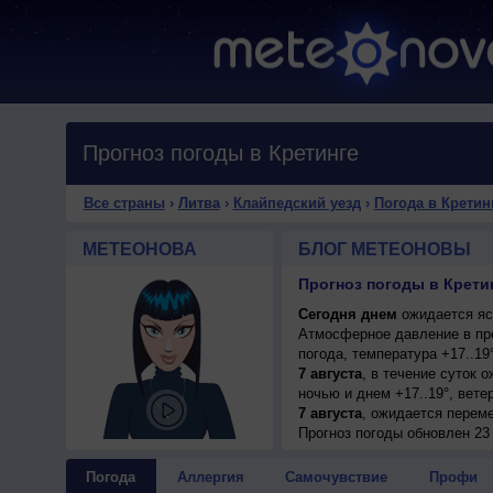
Прогноз погоды в Кретинге
Все страны
›
Литва
›
Клайпедский уезд
›
Погода в Кретин
МЕТЕОНОВА
БЛОГ МЕТЕОНОВЫ
Прогноз погоды в Крети
Сегодня днем
ожидается ясн
Атмосферное давление в пр
погода, температура +17..1
7 августа
, в течение суток 
ночью и днем +17..19°, вете
7 августа
, ожидается перем
+17..19°, ветер западный, с
Прогноз погоды
обновлен 23 
8 августа
, в течение суток 
днем +17..19°, ветер западн
Погода
Аллергия
Самочувствие
Профи
9 августа
, ожидается ясная 