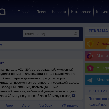
Главная
Поиск
Новости
Интересное
Климат
РЕКЛАМА
Индекс
ге
Магни
нге
Аллерг
ая погода, +23..25°, ветер западный, умеренный.
еделах нормы. .
Ближайшей ночью
малооблачная
9°. Атмосферное давление в пределах нормы.
Метеон
ожидается переменная облачность, небольшой дождь;
р западный, сильный, порывы до 10 м/с.
В КРЕТИН
енная облачность, небольшой дождь; ночью и днем
ильный, порывы до 10 м/с.
часа 39 минут и уточнен 2 часа 39 минут назад
Прогноз пог
ожидается переменная облачность; ночью +15..17°,
ый, сильный, порывы до 9 м/с.
Краткий прогн
Агро
Авто
Г/м бури
УФ-индекс
погода, небольшой дождь; ночью +15..17°, днем