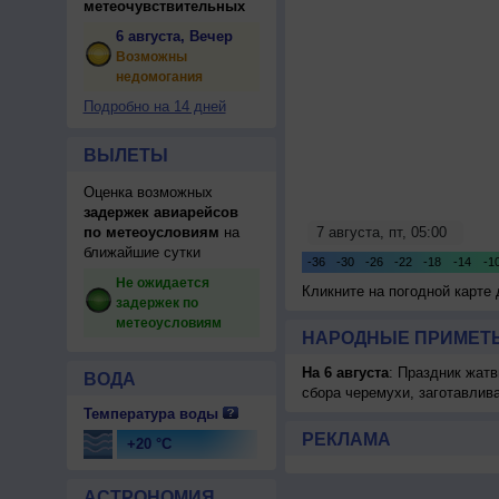
метеочувствительных
6 августа, Вечер
Возможны
недомогания
Подробно на 14 дней
ВЫЛЕТЫ
Оценка возможных
задержек авиарейсов
по метеоусловиям
на
ближайшие сутки
Не ожидается
Кликните на погодной карте
задержек по
метеоусловиям
НАРОДНЫЕ ПРИМЕТЫ
На 6 августа
: Праздник жатв
ВОДА
сбора черемухи, заготавлив
Температура воды
РЕКЛАМА
+20 °C
АСТРОНОМИЯ