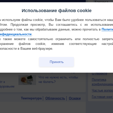
 О ЧЕЛОВЕКЕ И ПРИРОДЕ
Использование файлов cookie
й загар
Букет сирени вреден для
 используем файлы cookie, чтобы Вам было удобнее пользоваться на
тся от
здоровья
Установите
йтом. Продолжая просмотр, Вы соглашаетесь с их использовани
дробнее о том, как мы обрабатываем данные, можно прочитать в
Полит
т помочь
Простые способы
нфиденциальности
.
ПОНРАВИ
употреблять меньше
 также можете самостоятельно ограничить или полностью запрет
сладкого
Сделать стар
охранение файлов cookie, изменив соответствующие настрой
ью
Выявлена связь между
зопасности в Вашем веб-браузере.
Добавить в И
жарой и плохим зрением
Экпорт погод
сстройств
Принять
лужит
Информационная
КОНТАКТ
перегрузка так же вредна,
как и загрязнение воздуха
О проекте
Что не нужно есть, чтобы
Политика
т к
не болеть?
конфиденциа
здоровьем
Частые вопр
Гостевая книг
Температура
Облачность
Осадки