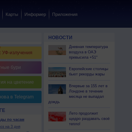
Карты
Информер
Приложения
НОВОСТИ
Дневная температура
воздуха в ОАЭ
 УФ-излучения
превысила +51°
тные бури
Европейские столицы
бьют рекорды жары
ия на цветение
Впервые за 155 лет в
Лондоне в течение
месяца не выпадал
ова в Telegram
дождь
ГЕ
Лето продолжит
щедро раздавать своё
оды по часам
тепло!
оз на 3 дня