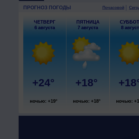
+19..21°, ветер юго-западны
ПРОГНОЗ ПОГОДЫ
Почасовой
Сего
ЧЕТВЕРГ
ПЯТНИЦА
СУББО
6 августа
7 августа
8 авгус
+24°
+18°
+18
ночью: +19°
ночью: +18°
ночью: +1