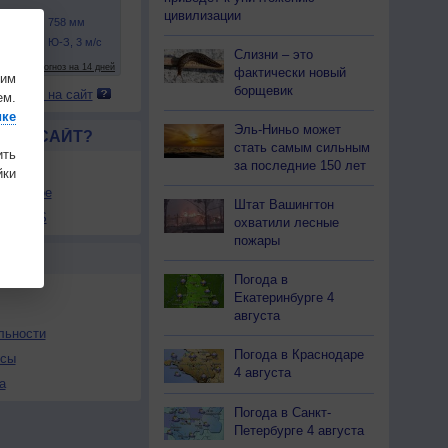
цивилизации
Слизни – это
фактически новый
шим
борщевик
 погоду на сайт
ем.
ике
Эль-Ниньо может
ЛСЯ САЙТ?
стать самым сильным
ить
за последние 150 лет
товой
ки
збранное
Штат Вашингтон
ы в RSS
охватили лесные
пожары
Ы
Погода в
Екатеринбурге 4
августа
льности
Погода в Краснодаре
осы
4 августа
а
Погода в Санкт-
Петербурге 4 августа